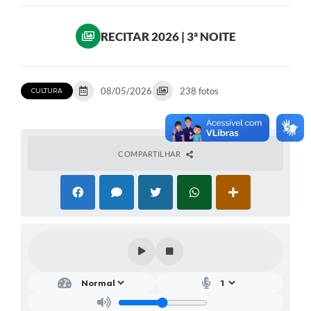
Ouvidoria
RECITAR 2026 | 3ª NOITE
Transparência
Programa de Incentivo ao Desenvolvimento
08/05/2026
238 fotos
CULTURA
Legislação
Covid-19
Imóveis
COMPARTILHAR
Protocolo
Doação CMDCA
Utilidades
Certidão Negativa de Empresa
Certidão Negativa de Imóvel