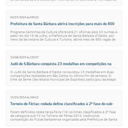
Esportes). A or…
03/07/2024 às 09h23
Prefeitura de Santa Bárbara abrirá inscrições para mais de 800
vagas de oficinas gratuitas a partir do dia 10 de julho
Programa Caminhos da Cultura oferecerá 21 oficinas para 53 turmas A
partir do dia 10 de julho, a Prefeitura de Santa Bárbara d’Oeste, por
meio da Secretaria de Cultura e Turismo, abrirá mais de 800 vagas de
oficinas cult…
13/08/2019 às 15h57
Judô de S.Bárbara conquista 23 medalhas em competições na
cidade de São Carlos
O Judô de Santa Bárbara d'Oeste conquistou 23 medalhas em duas
competições realizadas em São Carlos no último fim de semana. O
time da Seme (Secretaria Municipal de Esportes) participou da etapa
regional do Campeonato Pa…
15/01/2014 às 10h12
Torneio de Férias: rodada define classificados à 2ª fase do sub-
15
Foram definidos nesta terça-feira (14) os times classificados à 2ª fase
da categoria sub-15 no Torneio de Férias 2014, tradicional
competição do Futsal barbarense organizada pela Prefeitura de Santa
Bárbara d’Oeste, por …