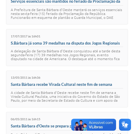
Serviços essenciais são mantidos no feriado da Proclamação da
República
A Prefeitura de Santa Bárbara d’Oeste manterá os serviços essenciais
nesta sexta-feira (15) feriado da Proclamação da República.
Funcionarão em esquema de plantão a Guarda Municipal, o DAE
(Departamento de Água e Esgoto)…
17/07/2017 às 16h01
S.Bárbara já soma 39 medalhas na disputa dos Jogos Regionais
A delegação de Santa Bárbara d’Oeste conquistou até a tarde desta
segunda-feira (17) 39 medalhas nos Jogos Regionais, evento
disputado na cidade de Americana. O destaque até o momento fica
por conta do Atletismo ACD, com…
13/05/2011 às 16h36
Santa Bárbara recebe Virada Cultural neste fim de semana
A cidade de Santa Bárbara d'Oeste recebe neste fim de semana a
Virada Cultural Paulista, uma iniciativa do Governo do Estado de São
Paulo, por meio da Secretaria de Estado da Cultura e com apoio da
Prefeitura. O evento t…
06/05/2011 às 16h15
Santa Bárbara d'Oeste se prepara para a Virada Cultural
Paulista