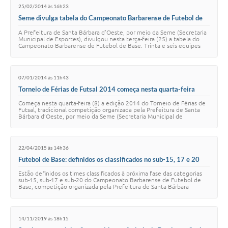
25/02/2014 às 16h23
Jornal
Seme divulga tabela do Campeonato Barbarense de Futebol de
Base
Agenda
A Prefeitura de Santa Bárbara d’Oeste, por meio da Seme (Secretaria
Municipal de Esportes), divulgou nesta terça-feira (25) a tabela do
Campeonato Barbarense de Futebol de Base. Trinta e seis equipes
Contato
participarão da ediç…
Plano Municipal de Segurança Pública
07/01/2014 às 11h43
Torneio de Férias de Futsal 2014 começa nesta quarta-feira
Plano de Contratações Anuais
Começa nesta quarta-feira (8) a edição 2014 do Torneio de Férias de
Futsal, tradicional competição organizada pela Prefeitura de Santa
Bárbara d’Oeste, por meio da Seme (Secretaria Municipal de
Esportes). Dezessete jogos…
22/04/2015 às 14h36
Futebol de Base: definidos os classificados no sub-15, 17 e 20
Estão definidos os times classificados à próxima fase das categorias
sub-15, sub-17 e sub-20 do Campeonato Barbarense de Futebol de
Base, competição organizada pela Prefeitura de Santa Bárbara
d’Oeste, por meio da Seme (…
14/11/2019 às 18h15