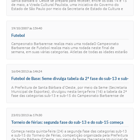
Santa Bárbara d´Oeste se prepara para receber, entre os dias 14 e 15
de maio, a Virada Cultural Paulista, uma iniciativa do Governo do
Estado de São Paulo por meio da Secretaria de Estado da Cultura e
com apoio da Prefei…
19/10/2007 às 15h40
Futebol
Campeonato Barbarense realiza mais uma rodadaO Campeonato
Barbarense de Futebol realiza mais uma rodada neste final de
semana, em suas várias categorias. Atletas de todas as idades estarão
se enfrentando nos diversos Cen…
16/04/2013 às 14h24
Futebol de Base: Seme divulga tabela da 2ª fase do sub-13 e sub-
15
A Prefeitura de Santa Bárbara d'Oeste, por meio da Seme (Secretaria
Municipal de Esportes), divulgou nesta terça-feira (16) a tabela da 2ª
fase das categorias sub-13 e sub-15 do Campeonato Barbarense de
Futebol de Base. …
23/01/2013 às 17h30
Torneio de férias: segunda fase do sub-13 e do sub-15 começa
nesta quinta-feira
Começa nesta quinta-feira (24) a segunda fase das categorias sub-13
e sub-15 do Torneio de Férias, competição organizada pela Prefeitura
de Santa Bárbara d'Oeste, por meio da Seme (Secretaria Municipal de