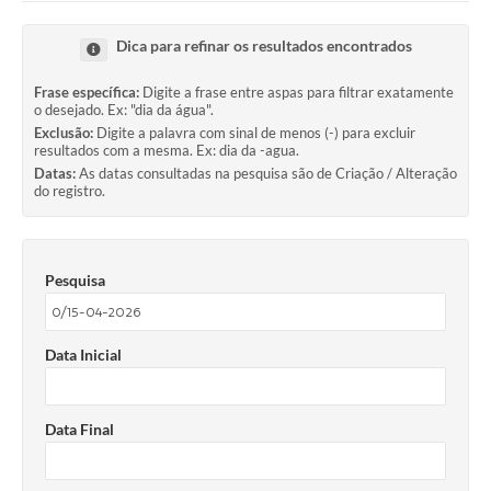
Ouvidoria
Dica para refinar os resultados encontrados
Transparência
Frase específica:
Digite a frase entre aspas para filtrar exatamente
Programa de Incentivo ao Desenvolvimento
o desejado. Ex: "dia da água".
Exclusão:
Digite a palavra com sinal de menos (-) para excluir
Legislação
resultados com a mesma. Ex: dia da -agua.
Datas:
As datas consultadas na pesquisa são de Criação / Alteração
do registro.
Covid-19
Imóveis
Protocolo
Pesquisa
Doação CMDCA
Data Inicial
Utilidades
Certidão Negativa de Empresa
Data Final
Certidão Negativa de Imóvel