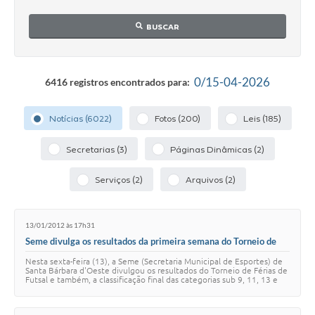
Parcerias com Organização da Sociedade Civil (OSC)
BUSCAR
Conselhos Municipais
Lei Aldir Blanc
0/15-04-2026
6416 registros encontrados para:
Cartas de Serviço ao Usuário
Publicidade
Notícias (6022)
Fotos (200)
Leis (185)
Principal
Secretarias (3)
Páginas Dinâmicas (2)
Galeria de Fotos
Serviços (2)
Arquivos (2)
Notícias
Galeria de Vídeos
13/01/2012 às 17h31
Seme divulga os resultados da primeira semana do Torneio de
Legislação
Férias
Nesta sexta-feira (13), a Seme (Secretaria Municipal de Esportes) de
Santa Bárbara d'Oeste divulgou os resultados do Torneio de Férias de
Links
Futsal e também, a classificação final das categorias sub 9, 11, 13 e
15. Na próxi…
Enquete