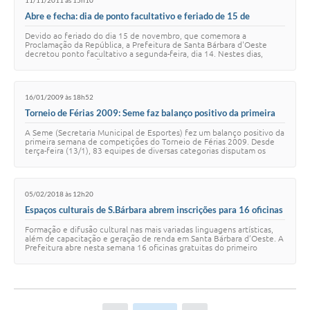
11/11/2011 às 15h10
Abre e fecha: dia de ponto facultativo e feriado de 15 de
novembro
Devido ao feriado do dia 15 de novembro, que comemora a
Proclamação da República, a Prefeitura de Santa Bárbara d'Oeste
decretou ponto facultativo a segunda-feira, dia 14. Nestes dias,
somente funcionarão os serviços con…
16/01/2009 às 18h52
Torneio de Férias 2009: Seme faz balanço positivo da primeira
semana
A Seme (Secretaria Municipal de Esportes) fez um balanço positivo da
primeira semana de competições do Torneio de Férias 2009. Desde
terça-feira (13/1), 83 equipes de diversas categorias disputam os
títulos do futsal mas…
05/02/2018 às 12h20
Espaços culturais de S.Bárbara abrem inscrições para 16 oficinas
gratuitas
Formação e difusão cultural nas mais variadas linguagens artísticas,
além de capacitação e geração de renda em Santa Bárbara d’Oeste. A
Prefeitura abre nesta semana 16 oficinas gratuitas do primeiro
semestre de 2018 nos …