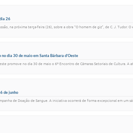
dia 26
ão, na próxima terça-feira (26), sobre a obra “O homem de giz”, de C. J. Tudor. O e
do no dia 30 de maio em Santa Bárbara d’Oeste
Oeste promove no dia 30 de maio o 6º Encontro de Câmaras Setoriais de Cultura. A 
6 de junho
mpanha de Doação de Sangue. A iniciativa ocorrerá de forma excepcional em um sáb