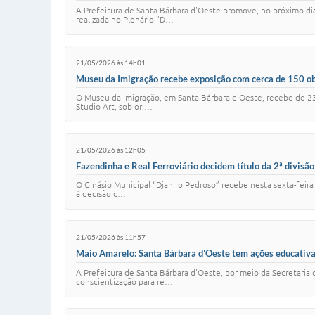
A Prefeitura de Santa Bárbara d'Oeste promove, no próximo dia
realizada no Plenário "D…
21/05/2026 às 14h01
Museu da Imigração recebe exposição com cerca de 150 ob
O Museu da Imigração, em Santa Bárbara d’Oeste, recebe de 23 
Studio Art, sob ori…
21/05/2026 às 12h05
Fazendinha e Real Ferroviário decidem título da 2ª divis
O Ginásio Municipal “Djaniro Pedroso” recebe nesta sexta-feira 
à decisão c…
21/05/2026 às 11h57
Maio Amarelo: Santa Bárbara d’Oeste tem ações educativa
A Prefeitura de Santa Bárbara d'Oeste, por meio da Secretaria 
conscientização para re…