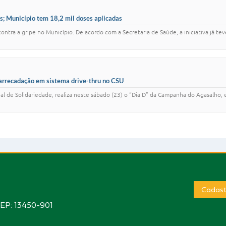
s; Município tem 18,2 mil doses aplicadas
ntra a gripe no Município. De acordo com a Secretaria de Saúde, a iniciativa já te
arrecadação em sistema drive-thru no CSU
l de Solidariedade, realiza neste sábado (23) o “Dia D” da Campanha do Agasalho, e
Cadast
CEP: 13450-901