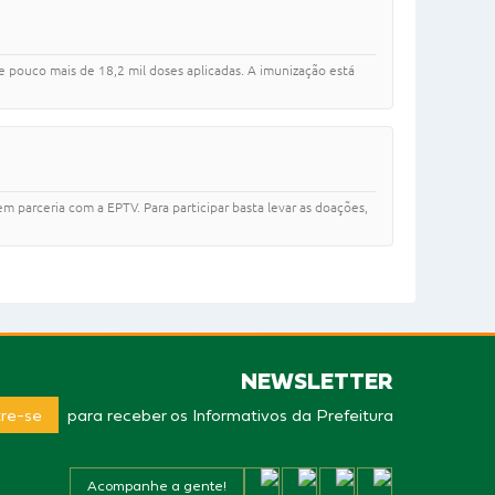
ve pouco mais de 18,2 mil doses aplicadas. A imunização está
m parceria com a EPTV. Para participar basta levar as doações,
NEWSLETTER
re-se
para receber os Informativos da Prefeitura
Acompanhe a gente!