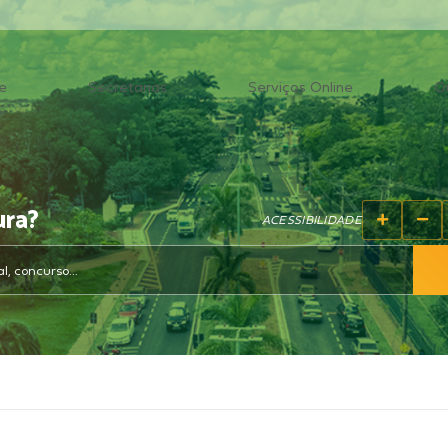
e
Secretarias
Serviços Online
O
ura?
ACESSIBILIDADE