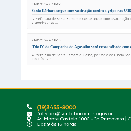
21/05/2026 às 11h27
Santa Bárbara segue com vacinação contra a gripe nas UBS
A Prefeitura de Santa Bárbara d’Oeste segue com a vacinação co
disponível nas …
21/05/2026 às 11h15
“Dia D” da Campanha do Agasalho será neste sábado com 
A Prefeitura de Santa Bárbara d´Oeste, por meio do Fundo Socia
das 9 às 17 h…
(19)3455-8000
falecom@santabarbara.sp.gov.br
Av. Monte Castelo, 1000 - Jd Primavera | 
Das 9 às 16 horas