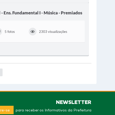
 - Ens. Fundamental I - Música - Premiados
5 fotos
2303 visualizações
NEWSLETTER
re-se
para receber os Informativos da Prefeitura