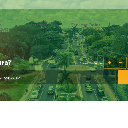
e
Secretarias
Serviços Online
O
ura?
ACESSIBILIDADE