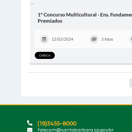
1º Concurso Multicultural - Ens. Fundament
Premiados
12/03/2024
3 fotos
CMDCA
(19)3455-8000
falecom@santabarbara.sp.gov.br