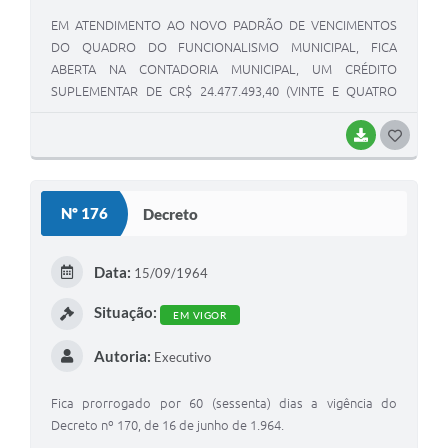
EM ATENDIMENTO AO NOVO PADRÃO DE VENCIMENTOS
DO QUADRO DO FUNCIONALISMO MUNICIPAL, FICA
ABERTA NA CONTADORIA MUNICIPAL, UM CRÉDITO
SUPLEMENTAR DE CR$ 24.477.493,40 (VINTE E QUATRO
MILHÕES, QUATROCENTOS E SETENTA E SETE MIL,
QUATROCENTOS E NOVENTA E TRÊS CRUZEIROS E
BAIXAR
G
QUARENTA CENTÁVOS), PARA FAZER FACE AS SEGUINTES
O
VEREBAS:
S
Nº 176
Decreto
T
E
Data:
15/09/1964
I
Situação:
EM VIGOR
Autoria:
Executivo
Fica prorrogado por 60 (sessenta) dias a vigência do
Decreto nº 170, de 16 de junho de 1.964.