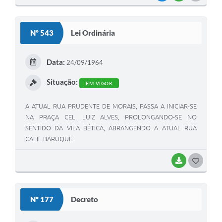
O
S
Nº 543
Lei Ordinária
T
E
Data:
24/09/1964
I
Situação:
EM VIGOR
A ATUAL RUA PRUDENTE DE MORAIS, PASSA A INICIAR-SE
NA PRAÇA CEL. LUIZ ALVES, PROLONGANDO-SE NO
SENTIDO DA VILA BÉTICA, ABRANGENDO A ATUAL RUA
CALIL BARUQUE.
BAIXAR
G
O
S
Nº 177
Decreto
T
E