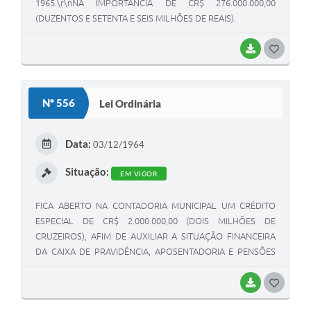
1965.\r\nNA IMPORTÂNCIA DE CR$ 276.000.000,00
(DUZENTOS E SETENTA E SEIS MILHÕES DE REAIS).
BAIXAR
G
O
S
Nº 556
Lei Ordinária
T
E
Data:
03/12/1964
I
Situação:
EM VIGOR
FICA ABERTO NA CONTADORIA MUNICIPAL UM CRÉDITO
ESPECIAL DE CR$ 2.000.000,00 (DOIS MILHÕES DE
CRUZEIROS), AFIM DE AUXILIAR A SITUAÇÃO FINANCEIRA
DA CAIXA DE PRAVIDÊNCIA, APOSENTADORIA E PENSÕES
DO FUNCIONALISMO PÚBLICO MUNICIPLA DE SANTA
BÁBARA D'OESTE.
BAIXAR
G
O