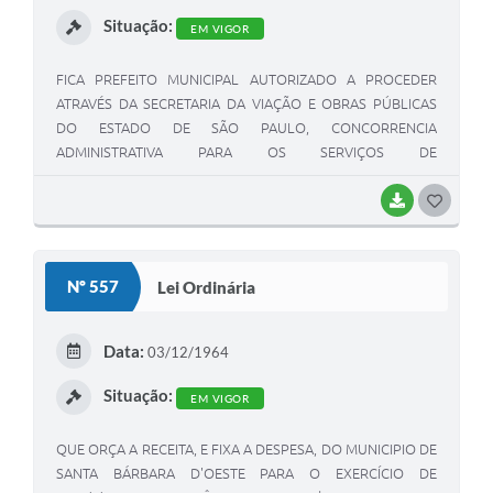
I
Situação:
EM VIGOR
FICA PREFEITO MUNICIPAL AUTORIZADO A PROCEDER
ATRAVÉS DA SECRETARIA DA VIAÇÃO E OBRAS PÚBLICAS
DO ESTADO DE SÃO PAULO, CONCORRENCIA
ADMINISTRATIVA PARA OS SERVIÇOS DE
COMPLEMENTAÇÃO PARA O LEVANTAMENTO PLANI-
ALTIMÉTRICO, SEMI-CADASTRAL, NIELAMENTO E CONTRA-
BAIXAR
G
NIVELAMENTO,PROJETO E AMPLIAÇÃO DA REDE DE ÁGUA
O
E ESGOTO, CAPITAÇÃO, ADUÇÃO, RESERVATÓRIO E
S
TRATAMENTO DA AGUA E ESGOTO DA CIDADE.
Nº 557
Lei Ordinária
T
E
Data:
03/12/1964
I
Situação:
EM VIGOR
QUE ORÇA A RECEITA, E FIXA A DESPESA, DO MUNICIPIO DE
SANTA BÁRBARA D'OESTE PARA O EXERCÍCIO DE