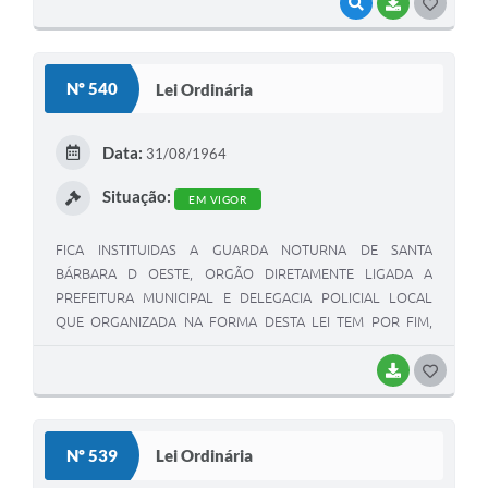
VISUALIZAR
BAIXAR
G
O
S
Nº 540
Lei Ordinária
T
E
Data:
31/08/1964
I
Situação:
EM VIGOR
FICA INSTITUIDAS A GUARDA NOTURNA DE SANTA
BÁRBARA D OESTE, ORGÃO DIRETAMENTE LIGADA A
PREFEITURA MUNICIPAL E DELEGACIA POLICIAL LOCAL
QUE ORGANIZADA NA FORMA DESTA LEI TEM POR FIM,
PROCEDER OS SERVIÇOS DE VIGILANCIA NOTURNA,
DANDO MAIOR SEGURANÇA AOS MUNICIPES E
BAIXAR
G
PATRIMONIO PUBLICO NO INTERESSE COLETIVO E NO BEM
O
ESTAR COMUM,.
S
Nº 539
Lei Ordinária
T