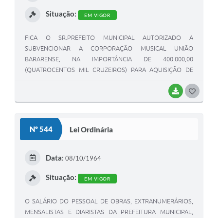
I
Situação:
EM VIGOR
FICA O SR.PREFEITO MUNICIPAL AUTORIZADO A
SUBVENCIONAR A CORPORAÇÃO MUSICAL UNIÃO
BARARENSE, NA IMPORTÂNCIA DE 400.000,00
(QUATROCENTOS MIL CRUZEIROS) PARA AQUISIÇÃO DE
FARDAMENTO PARA USA DA MESMA.
BAIXAR
G
O
S
Nº 544
Lei Ordinária
T
E
Data:
08/10/1964
I
Situação:
EM VIGOR
O SALÁRIO DO PESSOAL DE OBRAS, EXTRANUMERÁRIOS,
MENSALISTAS E DIARISTAS DA PREFEITURA MUNICIPAL,