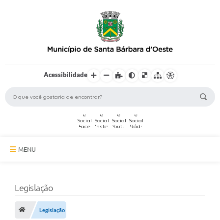
Acessibilidade
MENU
A Cidade
Legislação
Secretarias
Serviços Online
Legislação