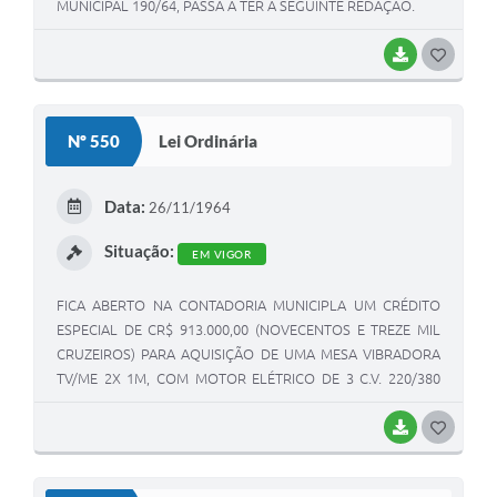
MUNICIPAL 190/64, PASSA A TER A SEGUINTE REDAÇÃO.
BAIXAR
G
O
S
Nº 550
Lei Ordinária
T
E
Data:
26/11/1964
I
Situação:
EM VIGOR
FICA ABERTO NA CONTADORIA MUNICIPLA UM CRÉDITO
ESPECIAL DE CR$ 913.000,00 (NOVECENTOS E TREZE MIL
CRUZEIROS) PARA AQUISIÇÃO DE UMA MESA VIBRADORA
TV/ME 2X 1M, COM MOTOR ELÉTRICO DE 3 C.V. 220/380
VOLTS E UM FORMA 1/2 FIO Nº2 RETA.
BAIXAR
G
O
S