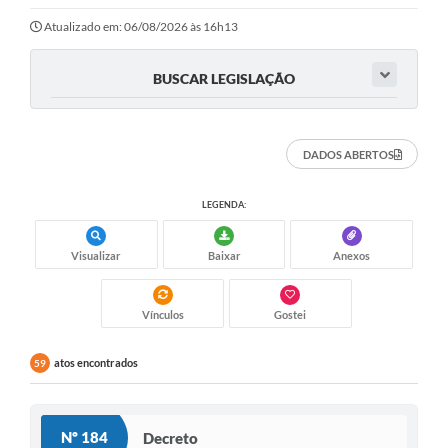
Ouvidoria
Atualizado em: 06/08/2026 às 16h13
Transparência
BUSCAR LEGISLAÇÃO
Programa de Incentivo ao Desenvolvimento
Legislação
DADOS ABERTOS
Covid-19
LEGENDA:
Imóveis
Protocolo
Visualizar
Baixar
Anexos
Doação CMDCA
Vínculos
Gostei
Utilidades
atos encontrados
59
Certidão Negativa de Empresa
Certidão Negativa de Imóvel
Nº 184
Decreto