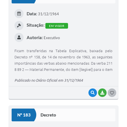
Parcerias com Organização da Sociedade Civil (OSC)
Conselhos Municipais
Data:
31/12/1964
Lei Aldir Blanc
Situação:
EM VIGOR
Cartas de Serviço ao Usuário
Autoria:
Executivo
Publicidade
Ficam transferidas na Tabela Explicativa, baixada pelo
Principal
Decreto nº 158, de 14 de novembro de 1963, as seguintes
importâncias das verbas abaixo mencionadas: Da verba 211
Galeria de Fotos
8 89 2 — Material Permanente, do item [ilegível] para o item
I — Cr$ 200.000,00.
Notícias
Publicado no Diário Oficial em 31/12/1964
Galeria de Vídeos
VISUALIZAR
BAIXAR
G
Legislação
O
S
Links
Nº 183
Decreto
T
Enquete