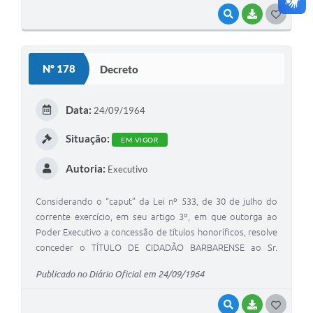
Caridade, sob o patronato de São Vicente de Paulo,
VISUALIZAR
BAIXAR
G
associação que presta caridade aos pobres, socorrendo-os
espiritual e materialmente.
O
S
Nº 178
Decreto
T
E
Data:
24/09/1964
I
Situação:
EM VIGOR
Autoria:
Executivo
Considerando o “caput” da Lei nº 533, de 30 de julho do
corrente exercício, em seu artigo 3º, em que outorga ao
Poder Executivo a concessão de títulos honoríficos, resolve
conceder o TÍTULO DE CIDADÃO BARBARENSE ao Sr.
NICOLE DE CILLO, fundador de uma das nossas maiores
Publicado no Diário Oficial em 24/09/1964
usinas açucareiras e que hoje é força pujante na dinâmica
financeira do município
VISUALIZAR
BAIXAR
G