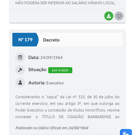
NÃO PODERA SER INFERIOR AO SALÁRIO MÍNIMO LOCAL.
BAIXAR
G
O
S
Nº 179
Decreto
T
E
Data:
24/09/1964
I
Situação:
EM VIGOR
Autoria:
Executivo
Considerando o “caput” da Lei nº 533, de 30 de julho do
corrente exercício, em seu artigo 3º, em que outorga ao
Poder Executivo a concessão de títulos honoríficos, resolve
conceder o TÍTULO DE CIDADÃO BARBARENSE ao
reverendíssimo Sr. Monsenhor HENRIQUE NICOPELLI,
Publicado no Diário Oficial em 24/09/1964
fundador da Associação Barbarense das Damas do