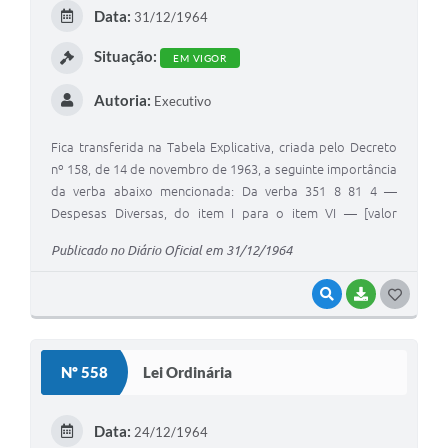
E
Data:
31/12/1964
Jornal
I
Situação:
EM VIGOR
Agenda
Autoria:
Executivo
Contato
Plano Municipal de Segurança Pública
Fica transferida na Tabela Explicativa, criada pelo Decreto
nº 158, de 14 de novembro de 1963, a seguinte importância
Plano de Contratações Anuais
da verba abaixo mencionada: Da verba 351 8 81 4 —
Despesas Diversas, do item I para o item VI — [valor
ilegível].
Publicado no Diário Oficial em 31/12/1964
VISUALIZAR
BAIXAR
G
O
S
Nº 558
Lei Ordinária
T
E
Data:
24/12/1964