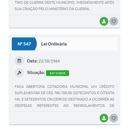
TIRO DE GUERRA DESTE MUNICIPIO, IMEDIATAMENTE APÓS
SUA CRIAÇÃO PELO MINISTÉRIO DA GUERRA.
BAIXAR
G
O
S
Nº 547
Lei Ordinária
T
E
Data:
22/10/1964
I
Situação:
EM VIGOR
FACA ABERTONA COTADORIA MUNICIPAL UM CRÉDITO
SUPLEMENTAR DE CR$ 780.700,00 (SETECENTOS E OITENTA
MIL E SETESENTOS CRUZEIROS) DESTINADO A OCORRER AS
DESPESAS REFERENTES AO RENROLAMENTOS DE
MOTORES, REFORMA DE CHAVE COMPENSADORA E
REPARAÇÃO PARCIAL UM TRANSFORMADOR DA BOMBA
BAIXAR
G
DE RECALQUE.
O