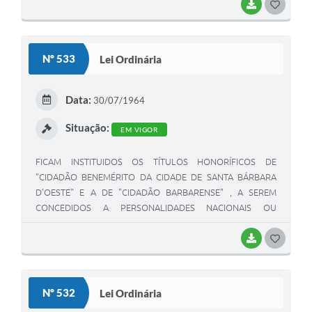
BAIXAR
G
O
S
Nº 533
Lei Ordinária
T
E
Data:
30/07/1964
I
Situação:
EM VIGOR
FICAM INSTITUIDOS OS TÍTULOS HONORÍFICOS DE
"CIDADÃO BENEMÉRITO DA CIDADE DE SANTA BÁRBARA
D'OESTE" E A DE "CIDADÃO BARBARENSE" , A SEREM
CONCEDIDOS A PERSONALIDADES NACIONAIS OU
EXTRANGEIRAS NAS SEGUINTES CONDIÇÕES:\r\nI - O DE
"CIDADÃO BENEMÉRITO DA CIDADE DE SANTA BÁRBARA
BAIXAR
G
D'OESTE",\r\n A) AOS QUE , CONCORREM PARA FUNDAÇÃO
O
OU MANUTENÇÃO DE INSTITUIÇÕES JULGADAS DE
S
UTILIDADE PÚBLICA E QUE PRESTÃO SERVIÇOS GRATUITOS
Nº 532
Lei Ordinária
A POPULAÇÃO BARBARENSE,\r\n B) AOS QUE,
T