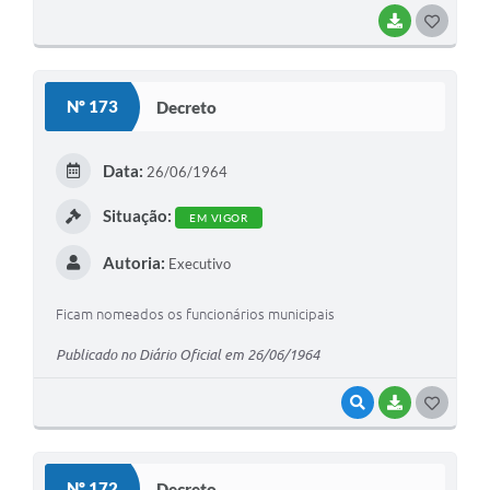
BAIXAR
G
O
S
Nº 173
Decreto
T
E
Data:
26/06/1964
I
Situação:
EM VIGOR
Autoria:
Executivo
Ficam nomeados os funcionários municipais
Publicado no Diário Oficial em 26/06/1964
VISUALIZAR
BAIXAR
G
O
S
Nº 172
Decreto