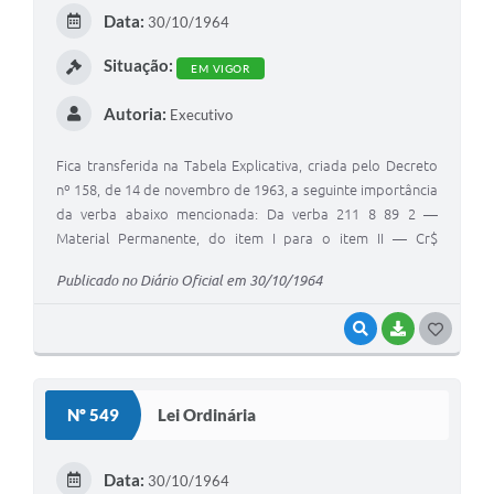
E
Data:
30/10/1964
I
Situação:
EM VIGOR
Autoria:
Executivo
Fica transferida na Tabela Explicativa, criada pelo Decreto
nº 158, de 14 de novembro de 1963, a seguinte importância
da verba abaixo mencionada: Da verba 211 8 89 2 —
Material Permanente, do item I para o item II — Cr$
200.000,00.
Publicado no Diário Oficial em 30/10/1964
VISUALIZAR
BAIXAR
G
O
S
Nº 549
Lei Ordinária
T
E
Data:
30/10/1964