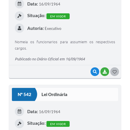
Data:
16/09/1964
I
Situação:
EM VIGOR
Autoria:
Executivo
Nomeia os funcionarios para assumiem os respectivos
cargos.
Publicado no Diário Oficial em 16/09/1964
VISUALIZAR
BAIXAR
G
O
S
Nº 542
Lei Ordinária
T
E
Data:
16/09/1964
I
Situação:
EM VIGOR