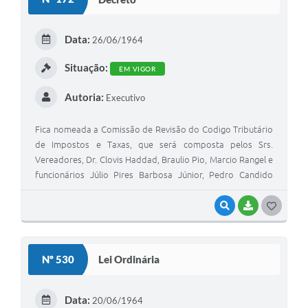
T
E
Data:
26/06/1964
I
Situação:
EM VIGOR
Autoria:
Executivo
Fica nomeada a Comissão de Revisão do Codigo Tributário
de Impostos e Taxas, que será composta pelos Srs.
Vereadores, Dr. Clovis Haddad, Braulio Pio, Marcio Rangel e
funcionários Júlio Pires Barbosa Júnior, Pedro Candido
Rangel e Itagiba de Campos.
VISUALIZAR
BAIXAR
G
O
S
Nº 530
Lei Ordinária
T
E
Data:
20/06/1964