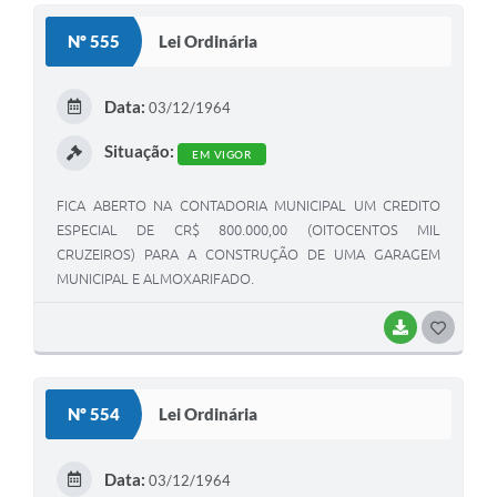
S
Nº 555
Lei Ordinária
T
E
Data:
03/12/1964
I
Situação:
EM VIGOR
FICA ABERTO NA CONTADORIA MUNICIPAL UM CREDITO
ESPECIAL DE CR$ 800.000,00 (OITOCENTOS MIL
CRUZEIROS) PARA A CONSTRUÇÃO DE UMA GARAGEM
MUNICIPAL E ALMOXARIFADO.
BAIXAR
G
O
S
Nº 554
Lei Ordinária
T
E
Data:
03/12/1964