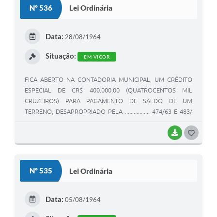
Nº 536
Lei Ordinária
T
E
Data:
28/08/1964
I
Situação:
EM VIGOR
FICA ABERTO NA CONTADORIA MUNICIPAL, UM CRÉDITO
ESPECIAL DE CR$ 400.000,00 (QUATROCENTOS MIL
CRUZEIROS) PARA PAGAMENTO DE SALDO DE UM
TERRENO, DESAPROPRIADO PELA ................. 474/63 E 483/
63 PERTENCENTE A SENHORA JOANNA FURLAN BIONDO.
BAIXAR
G
O
S
Nº 535
Lei Ordinária
T
E
Data:
05/08/1964
I