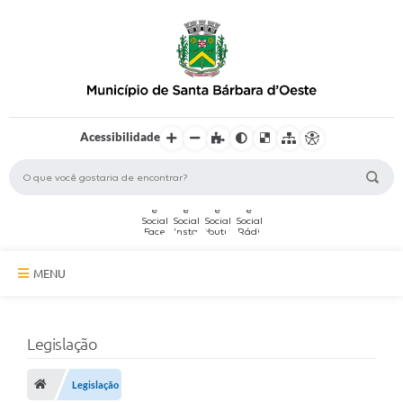
Acessibilidade
MENU
A Cidade
Legislação
Secretarias
Serviços Online
Legislação