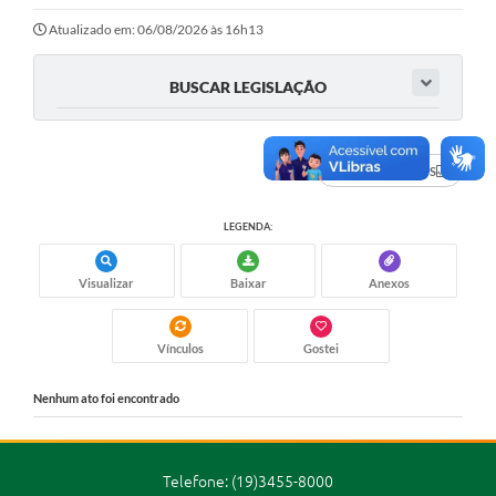
Ouvidoria
Atualizado em: 06/08/2026 às 16h13
Transparência
BUSCAR LEGISLAÇÃO
Programa de Incentivo ao Desenvolvimento
Legislação
DADOS ABERTOS
Covid-19
LEGENDA:
Imóveis
Protocolo
Visualizar
Baixar
Anexos
Doação CMDCA
Vínculos
Gostei
Utilidades
Nenhum ato foi encontrado
Certidão Negativa de Empresa
Certidão Negativa de Imóvel
Telefone: (19)3455-8000