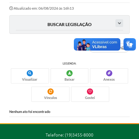
Ouvidoria
Atualizado em: 06/08/2026 às 16h13
Transparência
BUSCAR LEGISLAÇÃO
Programa de Incentivo ao Desenvolvimento
Legislação
DADOS ABERTOS
Covid-19
LEGENDA:
Imóveis
Protocolo
Visualizar
Baixar
Anexos
Doação CMDCA
Vínculos
Gostei
Utilidades
Nenhum ato foi encontrado
Certidão Negativa de Empresa
Certidão Negativa de Imóvel
Telefone: (19)3455-8000