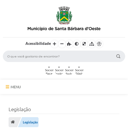
Acessibilidade
MENU
A Cidade
Legislação
Secretarias
Serviços Online
Legislação