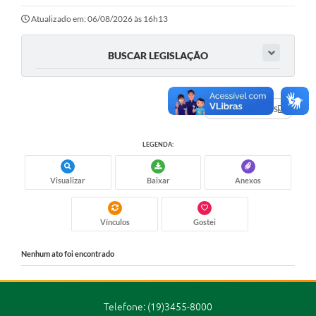
Ouvidoria
Atualizado em: 06/08/2026 às 16h13
Transparência
BUSCAR LEGISLAÇÃO
Programa de Incentivo ao Desenvolvimento
Legislação
DADOS ABERTOS
Covid-19
LEGENDA:
Imóveis
Protocolo
Visualizar
Baixar
Anexos
Doação CMDCA
Vínculos
Gostei
Utilidades
Nenhum ato foi encontrado
Certidão Negativa de Empresa
Certidão Negativa de Imóvel
Telefone: (19)3455-8000