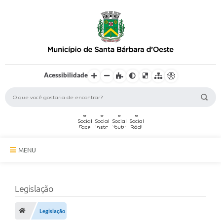
Acessibilidade
MENU
A Cidade
Legislação
Secretarias
Serviços Online
Legislação