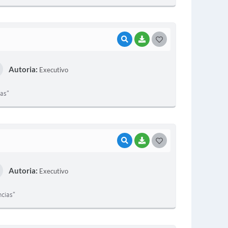
E
I
VISUALIZAR
BAIXAR
G
O
Autoria:
Executivo
S
T
ias”
E
I
VISUALIZAR
BAIXAR
G
O
Autoria:
Executivo
S
T
ncias”
E
I