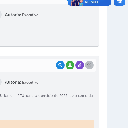
O
Autoria:
Executivo
S
T
E
I
VISUALIZAR
BAIXAR
ANEXOS
G
O
Autoria:
Executivo
S
T
l Urbano – IPTU, para o exercício de 2025, bem como da
E
I