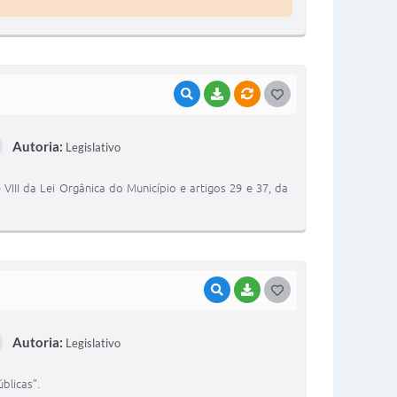
VISUALIZAR
BAIXAR
VÍNCULOS
G
O
Autoria:
Legislativo
S
T
 VIII da Lei Orgânica do Município e artigos 29 e 37, da
E
I
VISUALIZAR
BAIXAR
G
O
Autoria:
Legislativo
S
T
blicas”.