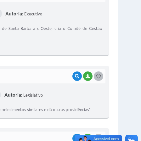
O
Autoria:
Executivo
S
T
o de Santa Bárbara d’Oeste; cria o Comitê de Gestão
E
I
VISUALIZAR
BAIXAR
G
O
Autoria:
Legislativo
S
T
belecimentos similares e dá outras providências”.
E
I
VISUALIZAR
BAIXAR
G