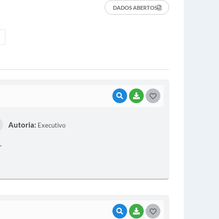
DADOS ABERTOS
VISUALIZAR
BAIXAR
G
O
Autoria:
Executivo
S
T
”
E
I
VISUALIZAR
BAIXAR
G