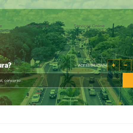
e
Secretarias
Serviços Online
O
ura?
ACESSIBILIDADE