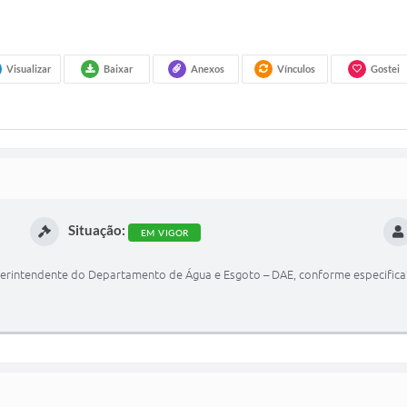
Visualizar
Baixar
Anexos
Vínculos
Gostei
Situação:
EM VIGOR
perintendente do Departamento de Água e Esgoto – DAE, conforme especifica