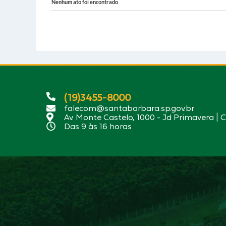
Nenhum ato foi encontrado
(19)3455-8000
falecom@santabarbara.sp.gov.br
Av. Monte Castelo, 1000 - Jd Primavera | 
Das 9 às 16 horas