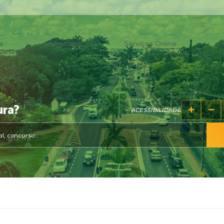
e
Secretarias
Serviços Online
O
ura?
ACESSIBILIDADE