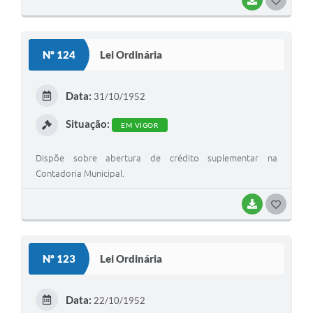
O
S
Nº 124
Lei Ordinária
T
E
Data:
31/10/1952
I
Situação:
EM VIGOR
Dispõe sobre abertura de crédito suplementar na
Contadoria Municipal.
BAIXAR
G
O
S
Nº 123
Lei Ordinária
T
E
Data:
22/10/1952
I