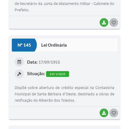
de Secretário da Junta de Alistamento Militar - Gabinete do
Prefeito.
BAIXAR
G
O
S
Nº 145
Lei Ordinária
T
E
Data:
17/09/1953
I
Situação:
EM VIGOR
Dispõe sobre abertura de crédito especial na Contadoria
Municipal de Santa Bárbara d’Oeste, destinado a obras de
retificação do Ribeirão dos Toledos.
BAIXAR
G
O