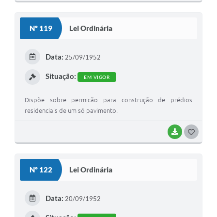
O
S
Nº 119
Lei Ordinária
T
E
Data:
25/09/1952
I
Situação:
EM VIGOR
Dispõe sobre permicão para construção de prédios
residenciais de um só pavimento.
BAIXAR
G
O
S
Nº 122
Lei Ordinária
T
E
Data:
20/09/1952
I