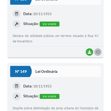
T
E
Data:
20/11/1953
I
Situação:
EM VIGOR
Declara de utilidade pública um terreno situado à Rua XV
de Novembro.
BAIXAR
G
O
S
Nº 149
Lei Ordinária
T
E
Data:
18/11/1953
I
Situação:
EM VIGOR
Dispõe sobre delimitação da zona urbana do Município de