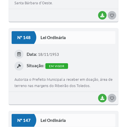
Santa Bárbara d’Oeste.
BAIXAR
G
O
S
Nº 148
Lei Ordinária
T
E
Data:
18/11/1953
I
Situação:
EM VIGOR
Autoriza o Prefeito Municipal a receber em doação, área de
terreno nas margens do Ribeirão dos Toledos.
BAIXAR
G
O
S
Nº 147
Lei Ordinária
T