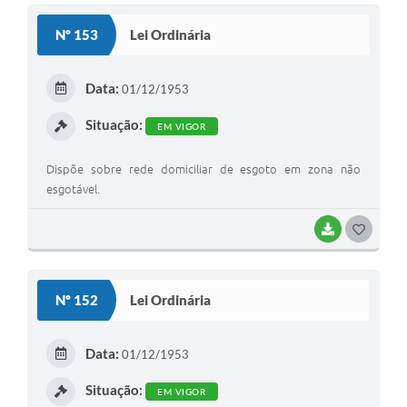
S
Nº 153
Lei Ordinária
T
E
Data:
01/12/1953
I
Situação:
EM VIGOR
Dispõe sobre rede domiciliar de esgoto em zona não
esgotável.
BAIXAR
G
O
S
Nº 152
Lei Ordinária
T
E
Data:
01/12/1953
I
Situação:
EM VIGOR