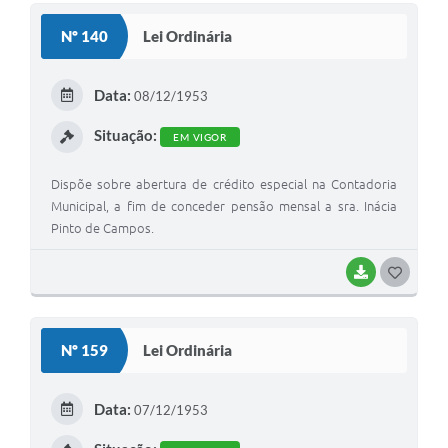
S
Nº 140
Lei Ordinária
T
E
Data:
08/12/1953
I
Situação:
EM VIGOR
Dispõe sobre abertura de crédito especial na Contadoria
Municipal, a fim de conceder pensão mensal a sra. Inácia
Pinto de Campos.
BAIXAR
G
O
S
Nº 159
Lei Ordinária
T
E
Data:
07/12/1953
I