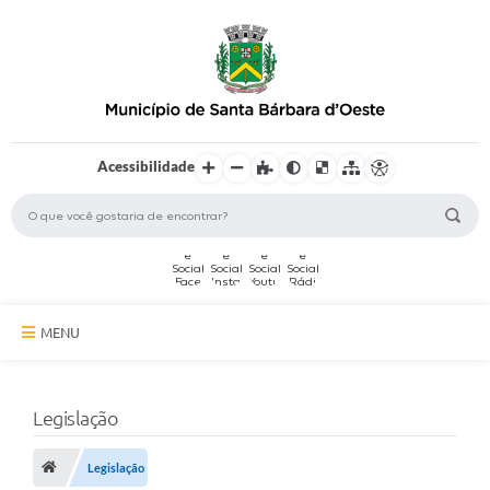
Acessibilidade
MENU
A Cidade
Legislação
Secretarias
Serviços Online
Legislação