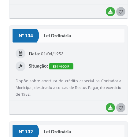
BAIXAR
G
O
S
Nº 134
Lei Ordinária
T
E
Data:
01/04/1953
I
Situação:
EM VIGOR
Dispõe sobre abertura de crédito especial na Contadoria
Municipal, destinado a contas de Restos Pagar, do exercício
de 1952.
BAIXAR
G
O
S
Nº 132
Lei Ordinária
T