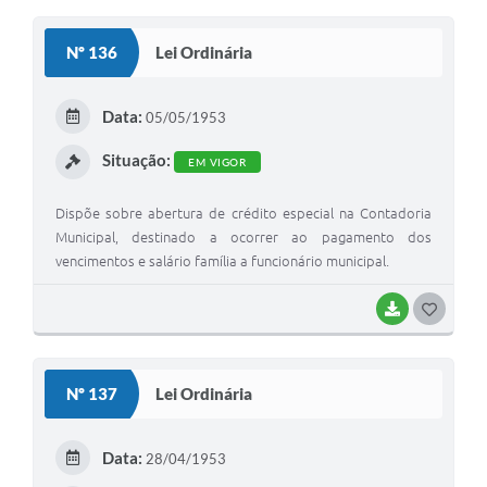
O
S
Nº 136
Lei Ordinária
T
E
Data:
05/05/1953
I
Situação:
EM VIGOR
Dispõe sobre abertura de crédito especial na Contadoria
Municipal, destinado a ocorrer ao pagamento dos
vencimentos e salário família a funcionário municipal.
BAIXAR
G
O
S
Nº 137
Lei Ordinária
T
E
Data:
28/04/1953
I