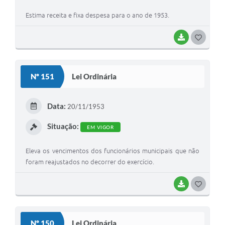
Estima receita e fixa despesa para o ano de 1953.
BAIXAR
G
O
S
Nº 151
Lei Ordinária
T
E
Data:
20/11/1953
I
Situação:
EM VIGOR
Eleva os vencimentos dos funcionários municipais que não
foram reajustados no decorrer do exercício.
BAIXAR
G
O
S
Nº 150
Lei Ordinária