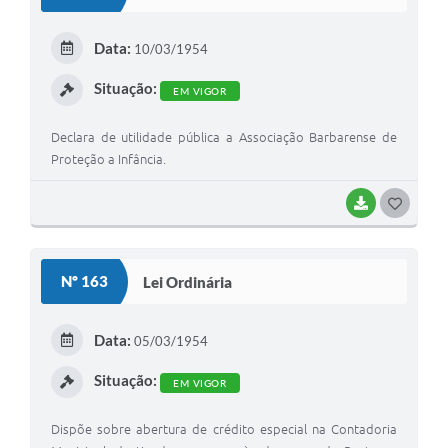
Parcerias com Organização da Sociedade Civil (OSC)
Conselhos Municipais
Data:
10/03/1954
Lei Aldir Blanc
Situação:
EM VIGOR
Cartas de Serviço ao Usuário
Declara de utilidade pública a Associação Barbarense de
Proteção a Infância.
Publicidade
Principal
BAIXAR
G
O
Galeria de Fotos
S
Notícias
Nº 163
Lei Ordinária
T
Galeria de Vídeos
E
Data:
05/03/1954
Legislação
I
Situação:
EM VIGOR
Links
Dispõe sobre abertura de crédito especial na Contadoria
Enquete