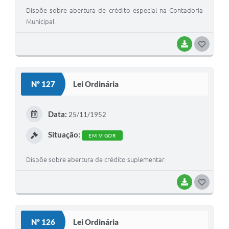
Dispõe sobre abertura de crédito especial na Contadoria
Municipal.
BAIXAR
G
O
S
Nº 127
Lei Ordinária
T
E
Data:
25/11/1952
I
Situação:
EM VIGOR
Dispõe sobre abertura de crédito suplementar.
BAIXAR
G
O
S
Nº 126
Lei Ordinária