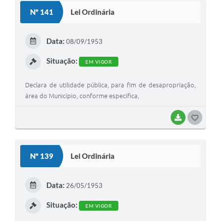
S
Nº 141
Lei Ordinária
T
E
Data:
08/09/1953
I
Situação:
EM VIGOR
Declara de utilidade pública, para fim de desapropriação,
área do Município, conforme especifica,
BAIXAR
G
O
S
Nº 139
Lei Ordinária
T
E
Data:
26/05/1953
I
Situação:
EM VIGOR