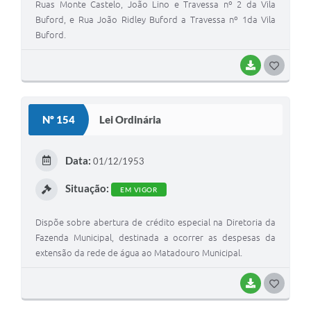
Ruas Monte Castelo, João Lino e Travessa nº 2 da Vila
Buford, e Rua João Ridley Buford a Travessa nº 1da Vila
Buford.
BAIXAR
G
O
S
Nº 154
Lei Ordinária
T
E
Data:
01/12/1953
I
Situação:
EM VIGOR
Dispõe sobre abertura de crédito especial na Diretoria da
Fazenda Municipal, destinada a ocorrer as despesas da
extensão da rede de água ao Matadouro Municipal.
BAIXAR
G
O