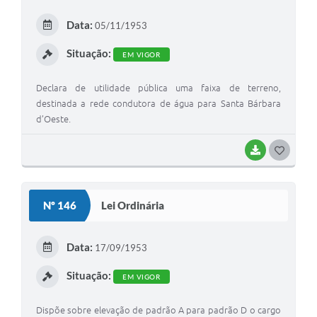
E
Data:
05/11/1953
I
Situação:
EM VIGOR
Declara de utilidade pública uma faixa de terreno,
destinada a rede condutora de água para Santa Bárbara
d’Oeste.
BAIXAR
G
O
S
Nº 146
Lei Ordinária
T
E
Data:
17/09/1953
I
Situação:
EM VIGOR
Dispõe sobre elevação de padrão A para padrão D o cargo