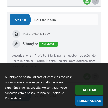
BAIXAR
G
O
S
Nº 118
Lei Ordinária
T
E
Data:
09/09/1952
I
Situação:
EM VIGOR
Autoriza o sr. Prefeito Municipal a receber doação de
terreno pelo sr. Plácido Ribeiro Ferreira, para adutora junto
ao Rio Piracicaba.
Município de Santa Bárbara dOeste e os cookies:
BAIXAR
G
nosso site usa cookies para melhorar a sua
O
experiência de navegação. Ao continuar você
ACEITAR
S
concorda com a nossa
Política de Cookies
e
Nº 117
Lei Ordinária
Privacidade
.
T
PERSONALIZAR
E