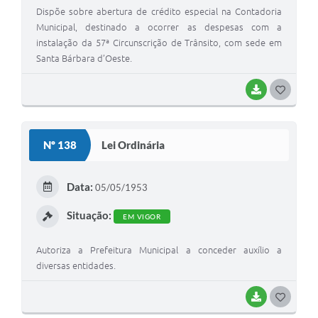
Dispõe sobre abertura de crédito especial na Contadoria
Municipal, destinado a ocorrer as despesas com a
instalação da 57ª Circunscrição de Trânsito, com sede em
Santa Bárbara d’Oeste.
BAIXAR
G
O
S
Nº 138
Lei Ordinária
T
E
Data:
05/05/1953
I
Situação:
EM VIGOR
Autoriza a Prefeitura Municipal a conceder auxílio a
diversas entidades.
BAIXAR
G