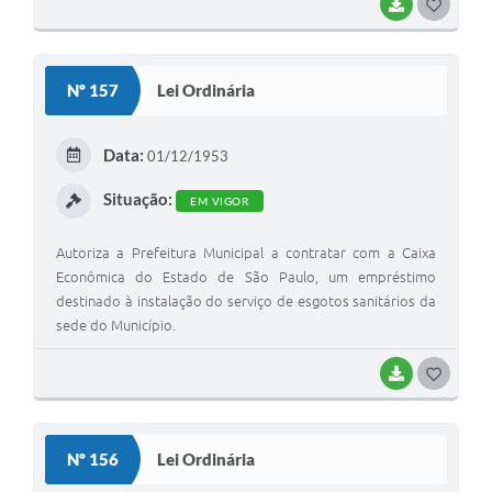
BAIXAR
G
O
S
Nº 157
Lei Ordinária
T
E
Data:
01/12/1953
I
Situação:
EM VIGOR
Autoriza a Prefeitura Municipal a contratar com a Caixa
Econômica do Estado de São Paulo, um empréstimo
destinado à instalação do serviço de esgotos sanitários da
sede do Município.
BAIXAR
G
O
S
Nº 156
Lei Ordinária
T