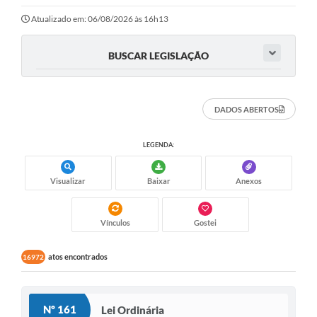
Ouvidoria
Atualizado em: 06/08/2026 às 16h13
Transparência
BUSCAR LEGISLAÇÃO
Programa de Incentivo ao Desenvolvimento
Legislação
DADOS ABERTOS
Covid-19
LEGENDA:
Imóveis
Protocolo
Visualizar
Baixar
Anexos
Doação CMDCA
Vínculos
Gostei
Utilidades
atos encontrados
16972
Certidão Negativa de Empresa
Certidão Negativa de Imóvel
Nº 161
Lei Ordinária