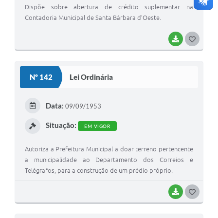
Dispõe sobre abertura de crédito suplementar na
Contadoria Municipal de Santa Bárbara d’Oeste.
BAIXAR
G
O
S
Nº 142
Lei Ordinária
T
E
Data:
09/09/1953
I
Situação:
EM VIGOR
Autoriza a Prefeitura Municipal a doar terreno pertencente
a municipalidade ao Departamento dos Correios e
Telégrafos, para a construção de um prédio próprio.
BAIXAR
G
O