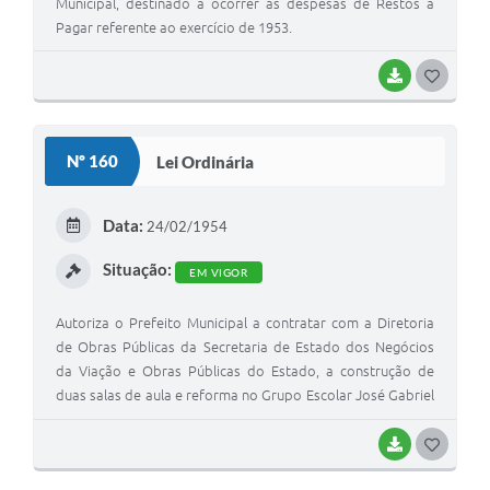
Municipal, destinado a ocorrer às despesas de Restos a
Jornal
Pagar referente ao exercício de 1953.
Agenda
BAIXAR
G
O
Contato
S
Plano Municipal de Segurança Pública
Nº 160
Lei Ordinária
T
Plano de Contratações Anuais
E
Data:
24/02/1954
I
Situação:
EM VIGOR
Autoriza o Prefeito Municipal a contratar com a Diretoria
de Obras Públicas da Secretaria de Estado dos Negócios
da Viação e Obras Públicas do Estado, a construção de
duas salas de aula e reforma no Grupo Escolar José Gabriel
de Oliveira, desta cidad
BAIXAR
G
O