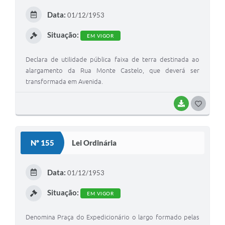
E
Data:
01/12/1953
I
Situação:
EM VIGOR
Declara de utilidade pública faixa de terra destinada ao
alargamento da Rua Monte Castelo, que deverá ser
transformada em Avenida.
BAIXAR
G
O
S
Nº 155
Lei Ordinária
T
E
Data:
01/12/1953
I
Situação:
EM VIGOR
Denomina Praça do Expedicionário o largo formado pelas