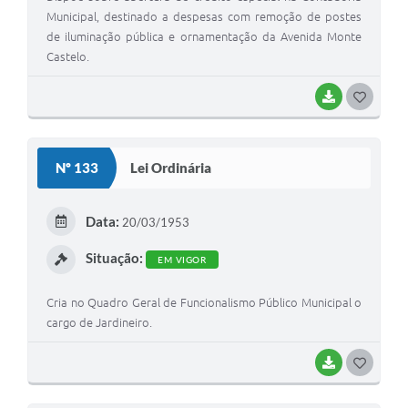
Municipal, destinado a despesas com remoção de postes
de iluminação pública e ornamentação da Avenida Monte
Castelo.
BAIXAR
G
O
S
Nº 133
Lei Ordinária
T
E
Data:
20/03/1953
I
Situação:
EM VIGOR
Cria no Quadro Geral de Funcionalismo Público Municipal o
cargo de Jardineiro.
BAIXAR
G
O