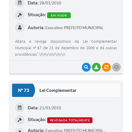
Data:
28/01/2010
I
Situação:
EM VIGOR
Autoria:
Executivo: PREFEITO MUNICIPAL
Altera e revoga dispositivos da Lei Complementar
Municipal nº.67 de 23 de dezembro de 2009 e dá outras
providências”.\r\n\r\n\r\n\r\n
VISUALIZAR
BAIXAR
VÍNCULOS
G
O
S
Nº 73
Lei Complementar
T
E
Data:
21/01/2010
I
Situação:
REVOGADA TOTALMENTE
Autoria:
Executivo: PREFEITO MUNICIPAL ,