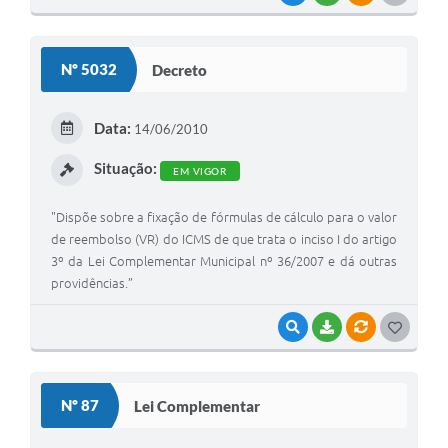
O
S
Nº 5032
Decreto
T
E
Data:
14/06/2010
I
Situação:
EM VIGOR
"Dispõe sobre a fixação de fórmulas de cálculo para o valor
de reembolso (VR) do ICMS de que trata o inciso I do artigo
3º da Lei Complementar Municipal nº 36/2007 e dá outras
providências.”
VISUALIZAR
BAIXAR
VÍNCULOS
G
O
S
Nº 87
Lei Complementar
T