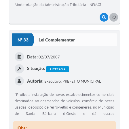
Modernização da Administração Tributária – NEMAT.
VISUALIZAR
G
O
S
Nº 33
Lei Complementar
T
E
Data:
02/07/2007
I
Situação:
ALTERADA
Autoria:
Executivo: PREFEITO MUNICIPAL
“Proíbe a instalação de novos estabelecimentos comerciais
destinados ao desmanche de veículos, comércio de peças
usadas, depósito de ferro-velho e congêneres, no Município
de Santa Bárbara d'Oeste e dá outras
providências”.\r\n\r\n
Obs: