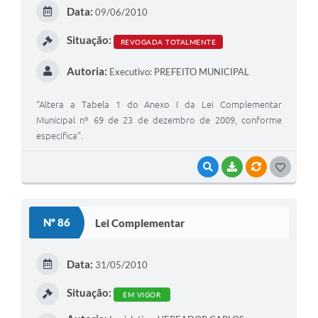
E
Data:
09/06/2010
I
Situação:
REVOGADA TOTALMENTE
Autoria:
Executivo: PREFEITO MUNICIPAL
“Altera a Tabela 1 do Anexo I da Lei Complementar
Municipal nº 69 de 23 de dezembro de 2009, conforme
especifica”.
VISUALIZAR
BAIXAR
VÍNCULOS
G
O
S
Nº 86
Lei Complementar
T
E
Data:
31/05/2010
I
Situação:
EM VIGOR