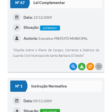
Nº 67
Lei Complementar
T
E
Data:
23/12/2009
I
Situação:
ALTERADA
Autoria:
Executivo: PREFEITO MUNICIPAL
“Dispõe sobre o Plano de Cargos, Carreiras e Salários da
Guarda Civil Municipal de Santa Bárbara D'Oeste”.
VISUALIZAR
BAIXAR
VÍNCULOS
G
O
S
Nº 1
Instrução Normativa
T
E
Data:
09/11/2009
I
Situação:
EM VIGOR