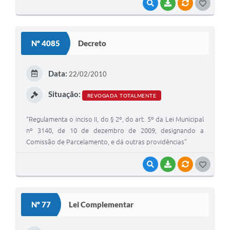
VISUALIZAR
BAIXAR
VÍNCULOS
G
O
S
Nº 4085
Decreto
T
E
Data:
22/02/2010
I
Situação:
REVOGADA TOTALMENTE
“Regulamenta o inciso II, do § 2º, do art. 5º da Lei Municipal
nº 3140, de 10 de dezembro de 2009, designando a
Comissão de Parcelamento, e dá outras providências”
VISUALIZAR
BAIXAR
VÍNCULOS
G
O
S
Nº 77
Lei Complementar
T
E