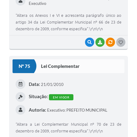
Executivo
“Altera os Anexos I e VI e acrescenta parágrafo único ao
artigo 34 da Lei Complementar Municipal nº 66 de 23 de
dezembro de 2009, conforme especifica”.\r\n\r\n
VISUALIZAR
BAIXAR
VÍNCULOS
G
O
S
Nº 75
Lei Complementar
T
E
Data:
21/01/2010
I
Situação:
EM VIGOR
Autoria:
Executivo: PREFEITO MUNICIPAL
“Altera a Lei Complementar Municipal nº 70 de 23 de
dezembro de 2009, conforme especifica”.\r\n\r\n