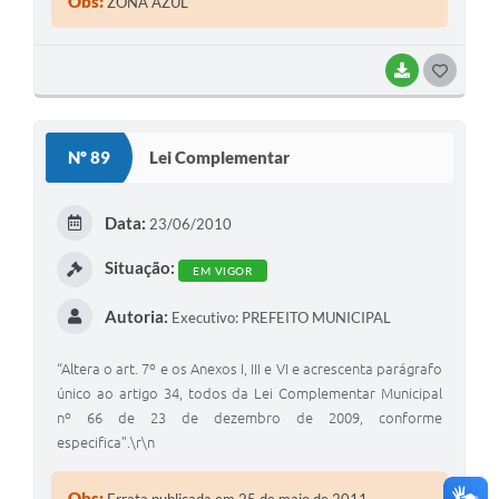
Obs:
ZONA AZUL
BAIXAR
G
O
S
Nº 89
Lei Complementar
T
E
Data:
23/06/2010
I
Situação:
EM VIGOR
Autoria:
Executivo: PREFEITO MUNICIPAL
“Altera o art. 7º e os Anexos I, III e VI e acrescenta parágrafo
único ao artigo 34, todos da Lei Complementar Municipal
nº 66 de 23 de dezembro de 2009, conforme
especifica”.\r\n
Obs:
Errata publicada em 25 de maio de 2011.