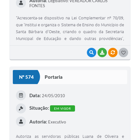
Autoria:
Legislativo: VEREADOR CARLOS
FONTES
“Acrescenta-se dispositivo na Lei Complementar nº 70/09,
que 'Institui e organiza o Sistema de Ensino do Município de
Santa Bárbara d'Oeste, criando o quadro da Secretaria
Municipal de Educação e dando outras providências',
estabelecendo-se a proibição do uso de pulseiras coloridas
com apologia sexual, pelos discentes, nas dependências
VISUALIZAR
BAIXAR
VÍNCULOS
G
das unidades escolares do sistema municipal de
O
ensino”.\r\n\r\n
S
Nº 574
Portaria
T
E
Data:
24/05/2010
I
Situação:
EM VIGOR
Autoria:
Executivo
Autoriza as servidoras públicas Luana de Oliveira e