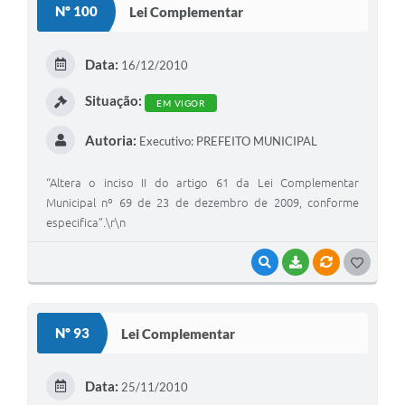
Nº 100
Lei Complementar
T
E
Data:
16/12/2010
I
Situação:
EM VIGOR
Autoria:
Executivo: PREFEITO MUNICIPAL
“Altera o inciso II do artigo 61 da Lei Complementar
Municipal nº 69 de 23 de dezembro de 2009, conforme
especifica”.\r\n
VISUALIZAR
BAIXAR
VÍNCULOS
G
O
S
Nº 93
Lei Complementar
T
E
Data:
25/11/2010
I