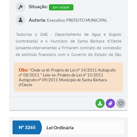
Situação:
EM VIGOR
Autoria:
Executivo: PREFEITO MUNICIPAL
“Autoriza o DAE - Departamento de Água e Esgoto
(contratada) e o Município de Santa Bárbara d'Oeste
(anuente-interveniente) a firmarem contrato de concessão
de estímulo financeiro com o Governo do Estado de São
Paulo, por meio da Secretaria Saneamento e Energia, no
âmbito do Programa Estadual de Apoio à Recuperação de
Obs:
*Onde se lê: Projeto de Lei nº 14/2011 Autógrafo
Água - REÁGUA, conforme projeto selecionado no processo
nº 08/2011 * Leia-se: Projeto de Lei nº 15/2011
Autógrafo nº 09/2011 Município de Santa Bárbara
SSE nº. 261/2008, e dá outras providências”.\r\n\r\n
d’Oeste
BAIXAR
ANEXOS
G
O
S
Nº 3265
Lei Ordinária
T