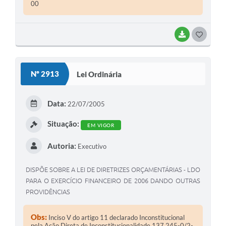
00
BAIXAR
G
O
S
Nº 2913
Lei Ordinária
T
E
Data:
22/07/2005
I
Situação:
EM VIGOR
Autoria:
Executivo
DISPÕE SOBRE A LEI DE DIRETRIZES ORÇAMENTÁRIAS - LDO
PARA O EXERCÍCIO FINANCEIRO DE 2006 DANDO OUTRAS
PROVIDÊNCIAS
Obs:
Inciso V do artigo 11 declarado Inconstitucional
pela Ação Direta de Inconstitucionalidade 137.245-0/2-