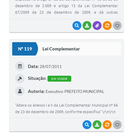
dezembro de 2.009 e artigo 13 da Lei Complementar
67/2009 de 23 de dezembro de 2009, e dá outras
providências”
VISUALIZAR
BAIXAR
ANEXOS
VÍNCULOS
G
O
S
Nº 119
Lei Complementar
T
E
Data:
28/07/2011
I
Situação:
EM VIGOR
Autoria:
Executivo: PREFEITO MUNICIPAL
“Altera os Anexos I e II da Lei Complementar Municipal nº 66
de 23 de dezembro de 2009, conforme especifica”.\r\n\r\n
VISUALIZAR
BAIXAR
VÍNCULOS
G