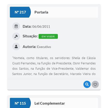
O
S
Nº 217
Portaria
T
E
Data:
06/06/2011
I
Situação:
EM VIGOR
Autoria:
Executivo
"Nomeia, como titulares, os servidores: Sheila de Cássia
Giusti Fernandes, na função de Presidente, Osnir Fernandes
dos Santos, na função de Vice-Presidente, Valdemar dos
Santos Junior, na função de Secretário, Marcelo Vieira do
Nascimento, na função de 1°membro e Antonio de Jesus
Souza, na função de 2° membro. “
VISUALIZAR
G
O
S
Nº 115
Lei Complementar
T