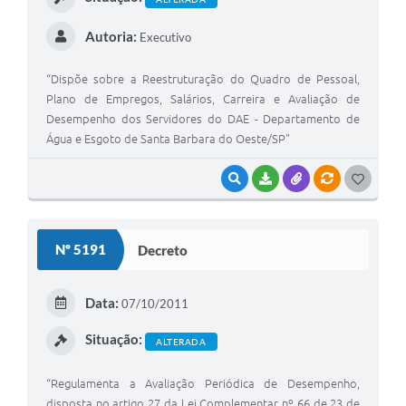
Jornal
Autoria:
Executivo
Agenda
“Dispõe sobre a Reestruturação do Quadro de Pessoal,
Contato
Plano de Empregos, Salários, Carreira e Avaliação de
Desempenho dos Servidores do DAE - Departamento de
Plano Municipal de Segurança Pública
Água e Esgoto de Santa Barbara do Oeste/SP"
Plano de Contratações Anuais
VISUALIZAR
BAIXAR
ANEXOS
VÍNCULOS
G
O
S
Nº 5191
Decreto
T
E
Data:
07/10/2011
I
Situação:
ALTERADA
“Regulamenta a Avaliação Periódica de Desempenho,
disposta no artigo 27 da Lei Complementar nº 66 de 23 de