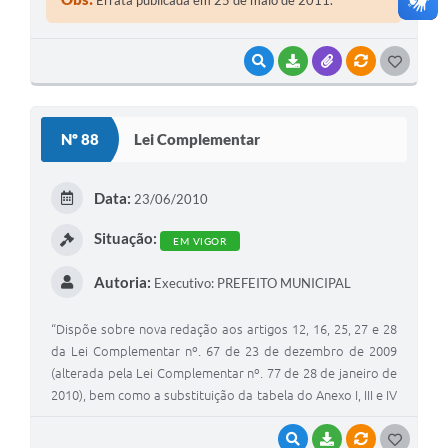
VISUALIZAR
BAIXAR
ANEXOS
VÍNCULOS
G
O
S
Nº 88
Lei Complementar
T
E
Data:
23/06/2010
I
Situação:
EM VIGOR
Autoria:
Executivo: PREFEITO MUNICIPAL
“Dispõe sobre nova redação aos artigos 12, 16, 25, 27 e 28
da Lei Complementar nº. 67 de 23 de dezembro de 2009
(alterada pela Lei Complementar nº. 77 de 28 de janeiro de
2010), bem como a substituição da tabela do Anexo I, III e IV
do mesmo diploma legal, e dá outras providências”.\r\n
VISUALIZAR
BAIXAR
VÍNCULOS
G