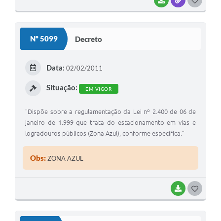
BAIXAR
ANEXOS
G
O
S
Nº 5099
Decreto
T
E
Data:
02/02/2011
I
Situação:
EM VIGOR
"Dispõe sobre a regulamentação da Lei nº 2.400 de 06 de
janeiro de 1.999 que trata do estacionamento em vias e
logradouros públicos (Zona Azul), conforme específica.”
Obs:
ZONA AZUL
BAIXAR
G
O
S