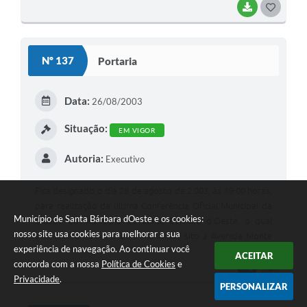
BAIXAR
G
O
S
Nº 137
Portaria
T
E
Data:
26/08/2003
I
Situação:
EM VIGOR
Autoria:
Executivo
Fica designado o dia 28 de agosto de 2.003, às 19:00 horas,
para realização da última Conferência Oficial Municipal da
Município de Santa Bárbara dOeste e os cookies:
Cidade do Município de Santa Bárbara d’Oeste, o qual
nosso site usa cookies para melhorar a sua
acontecerá no Anfiteatro Municipal, sito à Avenida Monte
experiência de navegação. Ao continuar você
Castelo, n.º 1000, anexo ao Paço Municipal.
ACEITAR
concorda com a nossa
Política de Cookies
e
VISUALIZAR
G
Privacidade
.
PERSONALIZAR
O