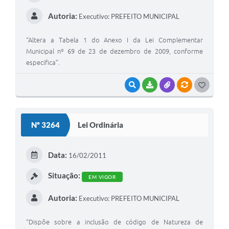
Autoria:
Executivo: PREFEITO MUNICIPAL
“Altera a Tabela 1 do Anexo I da Lei Complementar
Municipal nº 69 de 23 de dezembro de 2009, conforme
especifica”.
VISUALIZAR
BAIXAR
ANEXOS
VÍNCULOS
G
O
S
Nº 3264
Lei Ordinária
T
E
Data:
16/02/2011
I
Situação:
EM VIGOR
Autoria:
Executivo: PREFEITO MUNICIPAL
“Dispõe sobre a inclusão de código de Natureza de