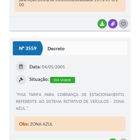
00
BAIXAR
ANEXOS
G
O
S
Nº 3559
Decreto
T
E
Data:
04/05/2005
I
Situação:
EM VIGOR
"FIXA TARIFA PARA COBRANÇA DE ESTACIONAMENTO
REFERENTE AO SISTEMA ROTATIVO DE VEÍCULOS - ZONA
AZUL."
Obs:
ZONA AZUL