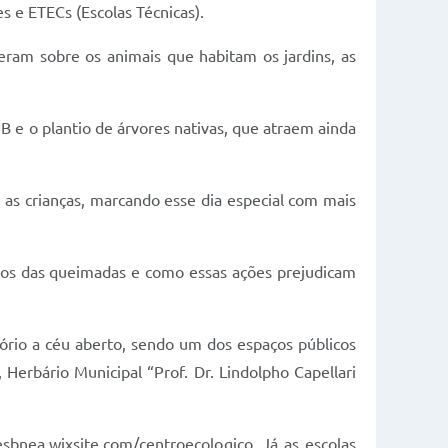
es e ETECs (Escolas Técnicas).
eram sobre os animais que habitam os jardins, as
e o plantio de árvores nativas, que atraem ainda
as crianças, marcando esse dia especial com mais
actos das queimadas e como essas ações prejudicam
ório a céu aberto, sendo um dos espaços públicos
Herbário Municipal “Prof. Dr. Lindolpho Capellari
sbnea.wixsite.com/centroecologico. Já as escolas