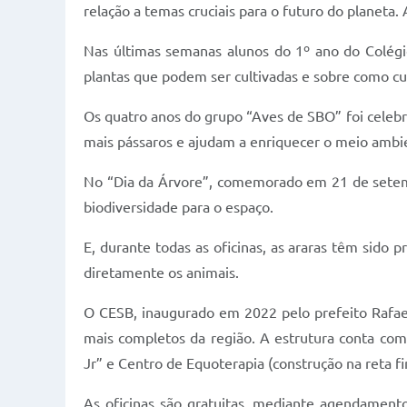
relação a temas cruciais para o futuro do planeta. 
Nas últimas semanas alunos do 1º ano do Colégio
plantas que podem ser cultivadas e sobre como cui
Os quatro anos do grupo “Aves de SBO” foi celeb
mais pássaros e ajudam a enriquecer o meio ambi
No “Dia da Árvore”, comemorado em 21 de setembr
biodiversidade para o espaço.
E, durante todas as oficinas, as araras têm sido
diretamente os animais.
O CESB, inaugurado em 2022 pelo prefeito Rafael
mais completos da região. A estrutura conta com 
Jr” e Centro de Equoterapia (construção na reta fin
As oficinas são gratuitas, mediante agendamento