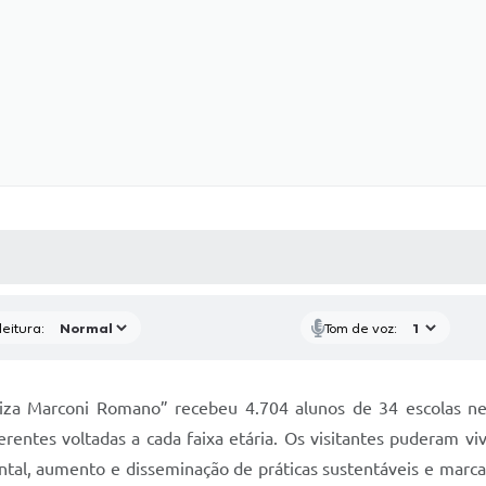
 MÍDIAS
RECEBA NOTÍCIAS
eitura:
Tom de voz:
liza Marconi Romano” recebeu 4.704 alunos de 34 escolas n
rentes voltadas a cada faixa etária. Os visitantes puderam viv
ental, aumento e disseminação de práticas sustentáveis e mar