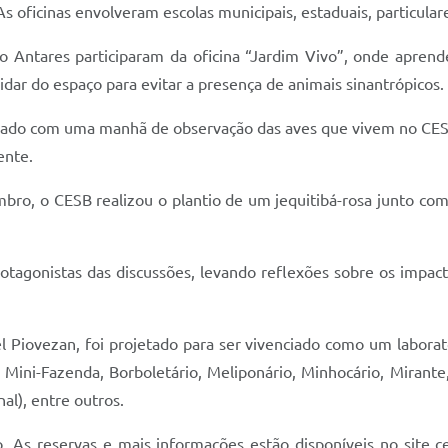
As oficinas envolveram escolas municipais, estaduais, particular
 Antares participaram da oficina “Jardim Vivo”, onde aprend
dar do espaço para evitar a presença de animais sinantrópicos.
rado com uma manhã de observação das aves que vivem no CESB 
ente.
o, o CESB realizou o plantio de um jequitibá-rosa junto com 
 protagonistas das discussões, levando reflexões sobre os imp
 Piovezan, foi projetado para ser vivenciado como um laborat
Mini-Fazenda, Borboletário, Meliponário, Minhocário, Mirante, 
al), entre outros.
. As reservas e mais informações estão disponíveis no site ce