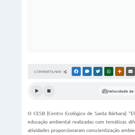
COMPARTILHAR
FACEBOOK
MESSENGER
TWITTER
WHATSAPP
OUTRAS
Velocidade de l
O CESB (Centro Ecológico de Santa Bárbara) “E
educação ambiental realizadas com temáticas dife
atividades proporcionaram conscientização ambi