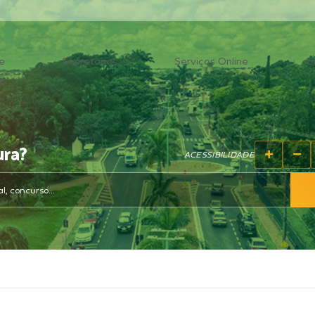
e
Secretarias
Serviços Online
O
ura?
ACESSIBILIDADE