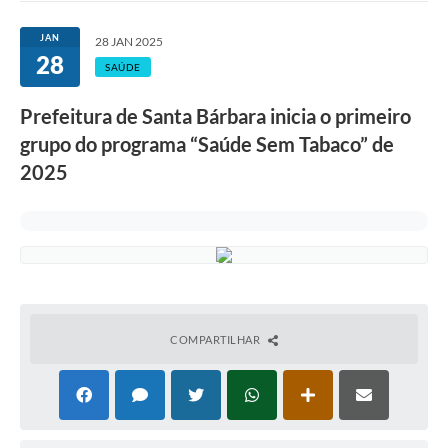
Ouvidoria
JAN
28 JAN 2025
28
Transparência
SAÚDE
Programa de Incentivo ao Desenvolvimento
Prefeitura de Santa Bárbara inicia o primeiro
Legislação
grupo do programa “Saúde Sem Tabaco” de
2025
Covid-19
Imóveis
Protocolo
Doação CMDCA
Utilidades
COMPARTILHAR
Certidão Negativa de Empresa
Certidão Negativa de Imóvel