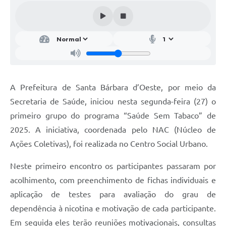
Parcerias com Organização da Sociedade Civil (OSC)
Conselhos Municipais
Lei Aldir Blanc
Cartas de Serviço ao Usuário
Publicidade
A Prefeitura de Santa Bárbara d’Oeste, por meio da
Principal
Secretaria de Saúde, iniciou nesta segunda-feira (27) o
primeiro grupo do programa “Saúde Sem Tabaco” de
Galeria de Fotos
2025. A iniciativa, coordenada pelo NAC (Núcleo de
Notícias
Ações Coletivas), foi realizada no Centro Social Urbano.
Galeria de Vídeos
Neste primeiro encontro os participantes passaram por
Legislação
acolhimento, com preenchimento de fichas individuais e
aplicação de testes para avaliação do grau de
Links
dependência à nicotina e motivação de cada participante.
Enquete
Em seguida eles terão reuniões motivacionais, consultas