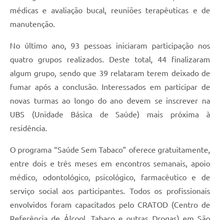
médicas e avaliação bucal, reuniões terapêuticas e de
Jornal
manutenção.
Agenda
No último ano, 93 pessoas iniciaram participação nos
Contato
quatro grupos realizados. Deste total, 44 finalizaram
Plano Municipal de Segurança Pública
algum grupo, sendo que 39 relataram terem deixado de
fumar após a conclusão. Interessados em participar de
Plano de Contratações Anuais
novas turmas ao longo do ano devem se inscrever na
UBS (Unidade Básica de Saúde) mais próxima à
residência.
O programa “Saúde Sem Tabaco” oferece gratuitamente,
entre dois e três meses em encontros semanais, apoio
médico, odontológico, psicológico, farmacêutico e de
serviço social aos participantes. Todos os profissionais
envolvidos foram capacitados pelo CRATOD (Centro de
Referência de Álcool, Tabaco e outras Drogas) em São