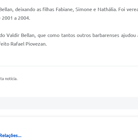
Bellan, deixando as filhas Fabiane, Simone e Nathália. Foi ver
e 2001 a 2004.
o Valdir Bellan, que como tantos outros barbarenses ajudou a 
feito Rafael Piovezan.
ta notícia.
Relações...