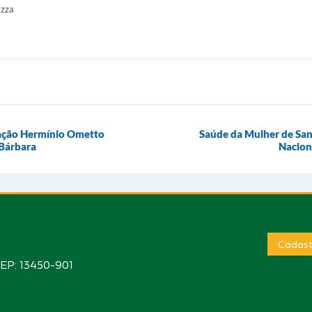
azza
ndação Hermínio Ometto
Saúde da Mulher de Sa
Bárbara
Nacion
Cadast
CEP: 13450-901