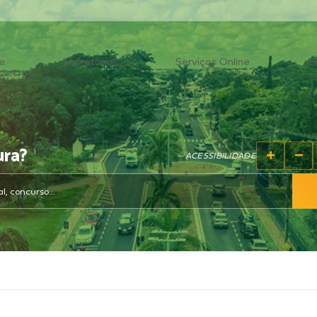
e
Secretarias
Serviços Online
O
ura?
ACESSIBILIDADE