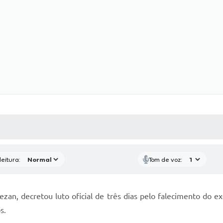
 MÍDIAS
RECEBA NOTÍCIAS
eitura:
Tom de voz:
ezan, decretou luto oficial de três dias pelo falecimento do e
s.