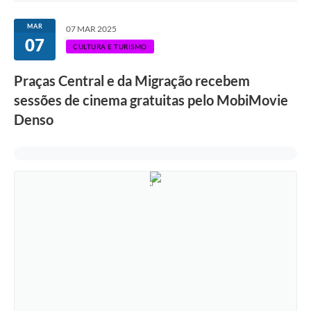
Ouvidoria
MAR
07 MAR 2025
07
Transparência
CULTURA E TURISMO
Programa de Incentivo ao Desenvolvimento
Praças Central e da Migração recebem
Legislação
sessões de cinema gratuitas pelo MobiMovie
Denso
Covid-19
Imóveis
Protocolo
Doação CMDCA
Utilidades
Certidão Negativa de Empresa
Certidão Negativa de Imóvel