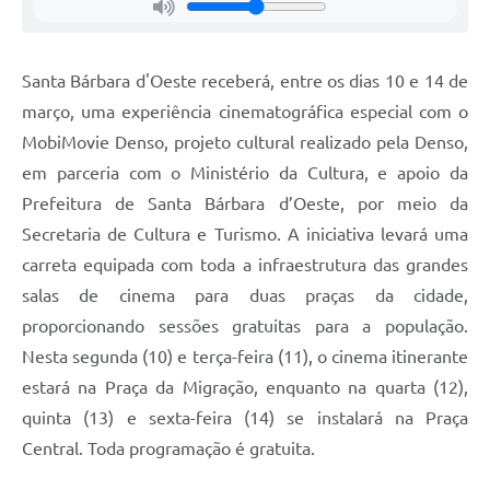
Jornal
Agenda
Santa Bárbara d'Oeste receberá, entre os dias 10 e 14 de
março, uma experiência cinematográfica especial com o
Contato
MobiMovie Denso, projeto cultural realizado pela Denso,
Plano Municipal de Segurança Pública
em parceria com o Ministério da Cultura, e apoio da
Plano de Contratações Anuais
Prefeitura de Santa Bárbara d’Oeste, por meio da
Secretaria de Cultura e Turismo. A iniciativa levará uma
carreta equipada com toda a infraestrutura das grandes
salas de cinema para duas praças da cidade,
proporcionando sessões gratuitas para a população.
Nesta segunda (10) e terça-feira (11), o cinema itinerante
estará na Praça da Migração, enquanto na quarta (12),
quinta (13) e sexta-feira (14) se instalará na Praça
Central. Toda programação é gratuita.