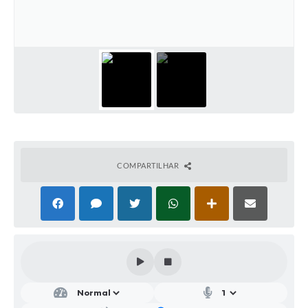
Parcerias com Organização da Sociedade Civil (OSC)
Conselhos Municipais
Lei Aldir Blanc
Cartas de Serviço ao Usuário
Publicidade
Principal
Galeria de Fotos
COMPARTILHAR
Notícias
Galeria de Vídeos
Legislação
Links
Enquete