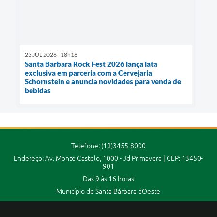
23 JUL 2026 - 18h16
Santa Bárbara Rock Fest 2026 lança lata
exclusiva em parceria com a Cervejaria
Schornstein e anuncia novidades para venda de
bebidas
Telefone: (19)3455-8000
Endereço: Av. Monte Castelo, 1000 - Jd Primavera | CEP: 13450-
901
Das 9 às 16 horas
Município de Santa Bárbara dOeste