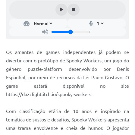
Parcerias com Organização da Sociedade Civil (OSC)
Conselhos Municipais
Lei Aldir Blanc
Cartas de Serviço ao Usuário
Publicidade
Os amantes de games independentes já podem se
Principal
divertir com o protótipo de Spooky Workers, um jogo do
gênero puzzle-platform desenvolvido por Denis
Galeria de Fotos
Espanhol, por meio de recursos da Lei Paulo Gustavo. O
Notícias
game estará disponível no site
https://dazzlight.itch.io/spooky-workers.
Galeria de Vídeos
Legislação
Com classificação etária de 10 anos e inspirado na
Links
temática de sustos e desafios, Spooky Workers apresenta
uma trama envolvente e cheia de humor. O jogador
Enquete