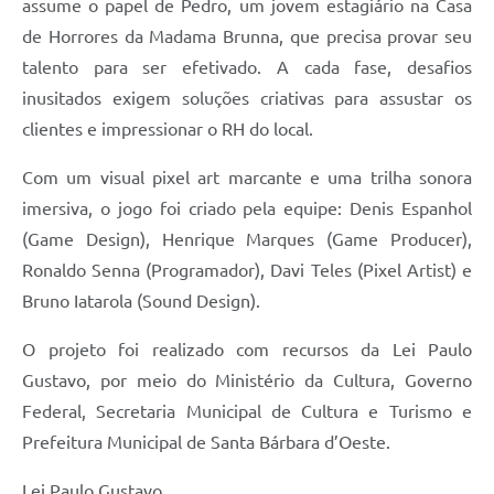
assume o papel de Pedro, um jovem estagiário na Casa
Jornal
de Horrores da Madama Brunna, que precisa provar seu
talento para ser efetivado. A cada fase, desafios
Agenda
inusitados exigem soluções criativas para assustar os
Contato
clientes e impressionar o RH do local.
Plano Municipal de Segurança Pública
Com um visual pixel art marcante e uma trilha sonora
Plano de Contratações Anuais
imersiva, o jogo foi criado pela equipe: Denis Espanhol
(Game Design), Henrique Marques (Game Producer),
Ronaldo Senna (Programador), Davi Teles (Pixel Artist) e
Bruno Iatarola (Sound Design).
O projeto foi realizado com recursos da Lei Paulo
Gustavo, por meio do Ministério da Cultura, Governo
Federal, Secretaria Municipal de Cultura e Turismo e
Prefeitura Municipal de Santa Bárbara d’Oeste.
Lei Paulo Gustavo