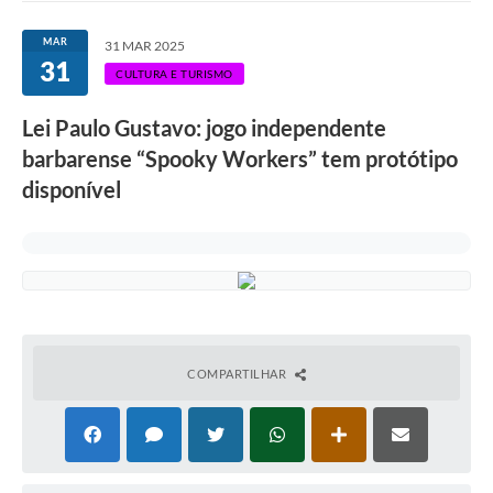
Ouvidoria
MAR
31 MAR 2025
31
Transparência
CULTURA E TURISMO
Programa de Incentivo ao Desenvolvimento
Lei Paulo Gustavo: jogo independente
Legislação
barbarense “Spooky Workers” tem protótipo
disponível
Covid-19
Imóveis
Protocolo
Doação CMDCA
Utilidades
COMPARTILHAR
Certidão Negativa de Empresa
Certidão Negativa de Imóvel