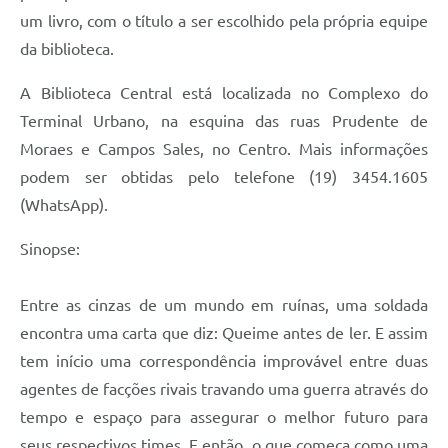
um livro, com o título a ser escolhido pela própria equipe
Jornal
da biblioteca.
Agenda
A Biblioteca Central está localizada no Complexo do
Contato
Terminal Urbano, na esquina das ruas Prudente de
Plano Municipal de Segurança Pública
Moraes e Campos Sales, no Centro. Mais informações
podem ser obtidas pelo telefone (19) 3454.1605
Plano de Contratações Anuais
(WhatsApp).
Sinopse:
Entre as cinzas de um mundo em ruínas, uma soldada
encontra uma carta que diz: Queime antes de ler. E assim
tem início uma correspondência improvável entre duas
agentes de facções rivais travando uma guerra através do
tempo e espaço para assegurar o melhor futuro para
seus respectivos times. E então, o que começa como uma