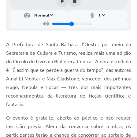
Parcerias com Organização da Sociedade Civil (OSC)
Conselhos Municipais
Lei Aldir Blanc
Cartas de Serviço ao Usuário
A Prefeitura de Santa Bárbara d’Oeste, por meio da
Publicidade
Secretaria de Cultura e Turismo, realiza mais uma edição
Principal
do Círculo do Livro na Biblioteca Central. A obra escolhida
é “É assim que se perde a guerra do tempo”, das autoras
Galeria de Fotos
Amal El-Mohtar e Max Gladstone, vencedor dos prêmios
Notícias
Hugo, Nebula e Locus — três dos mais importantes
reconhecimentos da literatura de ficção científica e
Galeria de Vídeos
fantasia.
Legislação
O evento é gratuito, aberto ao público e não requer
Links
inscrição prévia. Além da conversa sobre a obra, os
Enquete
participantes terão a chance de concorrer ao sorteio de