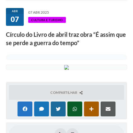
Ouvidoria
ABR
07 ABR 2025
07
Transparência
CULTURA E TURISMO
Programa de Incentivo ao Desenvolvimento
Círculo do Livro de abril traz obra “É assim que
Legislação
se perde a guerra do tempo”
Covid-19
Imóveis
Protocolo
Doação CMDCA
COMPARTILHAR
Utilidades
Certidão Negativa de Empresa
Certidão Negativa de Imóvel