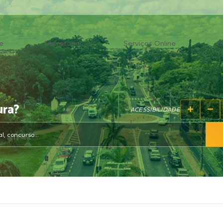
e
Secretarias
Serviços Online
O
ura?
ACESSIBILIDADE