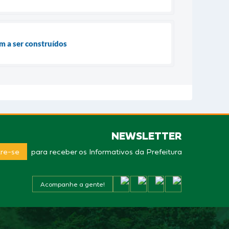
 a ser construídos
NEWSLETTER
re-se
para receber os Informativos da Prefeitura
Acompanhe a gente!