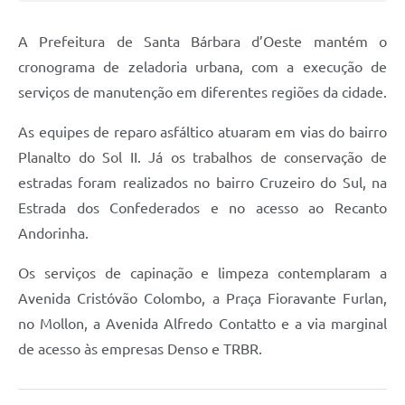
Jornal
A Prefeitura de Santa Bárbara d’Oeste mantém o
Agenda
cronograma de zeladoria urbana, com a execução de
serviços de manutenção em diferentes regiões da cidade.
Contato
Plano Municipal de Segurança Pública
As equipes de reparo asfáltico atuaram em vias do bairro
Planalto do Sol II. Já os trabalhos de conservação de
Plano de Contratações Anuais
estradas foram realizados no bairro Cruzeiro do Sul, na
Estrada dos Confederados e no acesso ao Recanto
Andorinha.
Os serviços de capinação e limpeza contemplaram a
Avenida Cristóvão Colombo, a Praça Fioravante Furlan,
no Mollon, a Avenida Alfredo Contatto e a via marginal
de acesso às empresas Denso e TRBR.