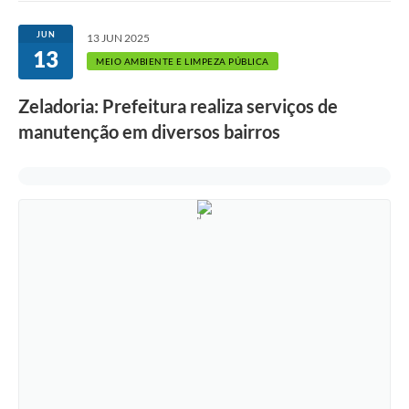
Ouvidoria
JUN
13 JUN 2025
13
Transparência
MEIO AMBIENTE E LIMPEZA PÚBLICA
Programa de Incentivo ao Desenvolvimento
Zeladoria: Prefeitura realiza serviços de
Legislação
manutenção em diversos bairros
Covid-19
Imóveis
Protocolo
Doação CMDCA
Utilidades
Certidão Negativa de Empresa
Certidão Negativa de Imóvel