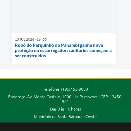
15 JUL 2026 - 16h55
Robô do Parquinho do Panambi ganha nova
proteção no escorregador; sanitários começam a
ser construídos
Telefone: (19)3455-8000
Endereço: Av. Monte Castelo, 1000 - Jd Primavera | CEP: 13450-
901
Das 9 às 16 horas
Município de Santa Bárbara dOeste