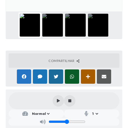
Parcerias com Organização da Sociedade Civil (OSC)
Conselhos Municipais
Lei Aldir Blanc
Cartas de Serviço ao Usuário
Publicidade
Principal
COMPARTILHAR
Galeria de Fotos
Notícias
Galeria de Vídeos
Legislação
Links
Enquete