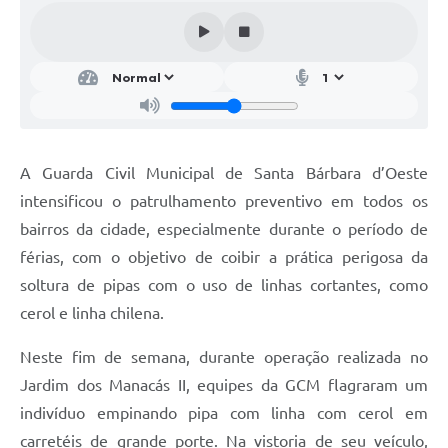
Parcerias com Organização da Sociedade Civil (OSC)
Conselhos Municipais
Lei Aldir Blanc
Cartas de Serviço ao Usuário
Publicidade
A Guarda Civil Municipal de Santa Bárbara d’Oeste
Principal
intensificou o patrulhamento preventivo em todos os
bairros da cidade, especialmente durante o período de
Galeria de Fotos
férias, com o objetivo de coibir a prática perigosa da
Notícias
soltura de pipas com o uso de linhas cortantes, como
cerol e linha chilena.
Galeria de Vídeos
Legislação
Neste fim de semana, durante operação realizada no
Jardim dos Manacás II, equipes da GCM flagraram um
Links
indivíduo empinando pipa com linha com cerol em
Enquete
carretéis de grande porte. Na vistoria de seu veículo,