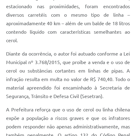
estacionado nas proximidades, foram encontrados
Jornal
diversos carretéis com o mesmo tipo de linha –
Agenda
aproximadamente 40 km – além de um balde de 18 litros
Contato
contendo líquido com características semelhantes ao
cerol.
Plano Municipal de Segurança Pública
Diante da ocorrência, o autor foi autuado conforme a Lei
Plano de Contratações Anuais
Municipal nº 3.768/2015, que proíbe a venda e o uso de
cerol ou substâncias cortantes em linhas de pipas. A
infração resulta em multa no valor de R$ 740,40. Todo o
material apreendido foi encaminhado à Secretaria de
Segurança, Trânsito e Defesa Civil (Sesetran).
A Prefeitura reforça que o uso de cerol ou linha chilena
expõe a população a riscos graves e que os infratores
podem responder não apenas administrativamente, mas
também penalmente. O artigo 132 do Código Penal