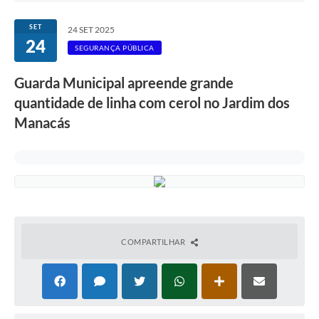
Ouvidoria
SET
24 SET 2025
24
Transparência
SEGURANÇA PÚBLICA
Programa de Incentivo ao Desenvolvimento
Guarda Municipal apreende grande
Legislação
quantidade de linha com cerol no Jardim dos
Manacás
Covid-19
Imóveis
Protocolo
Doação CMDCA
Utilidades
COMPARTILHAR
Certidão Negativa de Empresa
Certidão Negativa de Imóvel