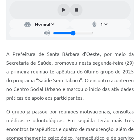
Parcerias com Organização da Sociedade Civil (OSC)
Conselhos Municipais
Lei Aldir Blanc
Cartas de Serviço ao Usuário
Publicidade
A Prefeitura de Santa Bárbara d’Oeste, por meio da
Principal
Secretaria de Saúde, promoveu nesta segunda-feira (29)
a primeira reunião terapêutica do último grupo de 2025
Galeria de Fotos
do programa “Saúde Sem Tabaco”. O encontro aconteceu
Notícias
no Centro Social Urbano e marcou o início das atividades
práticas de apoio aos participantes.
Galeria de Vídeos
Legislação
O grupo já passou por reuniões motivacionais, consultas
médicas e odontológicas. Em seguida terão mais três
Links
encontros terapêuticos e quatro de manutenção, além de
Enquete
acompanhamento psicológico, farmacêutico e de serviço