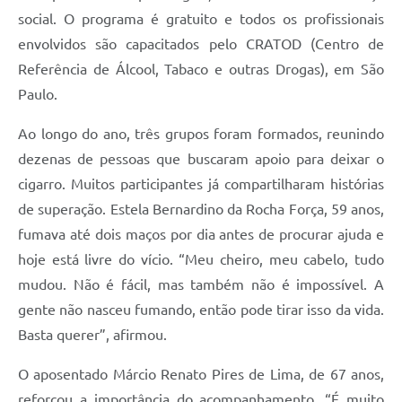
social. O programa é gratuito e todos os profissionais
Jornal
envolvidos são capacitados pelo CRATOD (Centro de
Agenda
Referência de Álcool, Tabaco e outras Drogas), em São
Contato
Paulo.
Plano Municipal de Segurança Pública
Ao longo do ano, três grupos foram formados, reunindo
dezenas de pessoas que buscaram apoio para deixar o
Plano de Contratações Anuais
cigarro. Muitos participantes já compartilharam histórias
de superação. Estela Bernardino da Rocha Força, 59 anos,
fumava até dois maços por dia antes de procurar ajuda e
hoje está livre do vício. “Meu cheiro, meu cabelo, tudo
mudou. Não é fácil, mas também não é impossível. A
gente não nasceu fumando, então pode tirar isso da vida.
Basta querer”, afirmou.
O aposentado Márcio Renato Pires de Lima, de 67 anos,
reforçou a importância do acompanhamento. “É muito