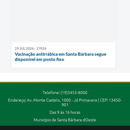
29 JUL 2026 - 17h26
Vacinação antirrábica em Santa Bárbara segue
disponível em ponto fixo
Telefone: (19)3455-8000
Endereço: Av. Monte Castelo, 1000 - Jd Primavera | CEP: 13450-
901
Das 9 às 16 horas
Município de Santa Bárbara dOeste