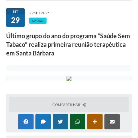
Ouvidoria
SET
29 SET 2025
29
Transparência
SAÚDE
Programa de Incentivo ao Desenvolvimento
Último grupo do ano do programa “Saúde Sem
Legislação
Tabaco” realiza primeira reunião terapêutica
em Santa Bárbara
Covid-19
Imóveis
Protocolo
Doação CMDCA
Utilidades
COMPARTILHAR
Certidão Negativa de Empresa
Certidão Negativa de Imóvel