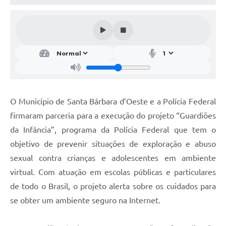
Parcerias com Organização da Sociedade Civil (OSC)
Conselhos Municipais
Lei Aldir Blanc
Cartas de Serviço ao Usuário
Publicidade
Principal
O Município de Santa Bárbara d’Oeste e a Polícia Federal
firmaram parceria para a execução do projeto “Guardiões
Galeria de Fotos
da Infância”, programa da Polícia Federal que tem o
Notícias
objetivo de prevenir situações de exploração e abuso
sexual contra crianças e adolescentes em ambiente
Galeria de Vídeos
virtual. Com atuação em escolas públicas e particulares
Legislação
de todo o Brasil, o projeto alerta sobre os cuidados para
Links
se obter um ambiente seguro na Internet.
Enquete