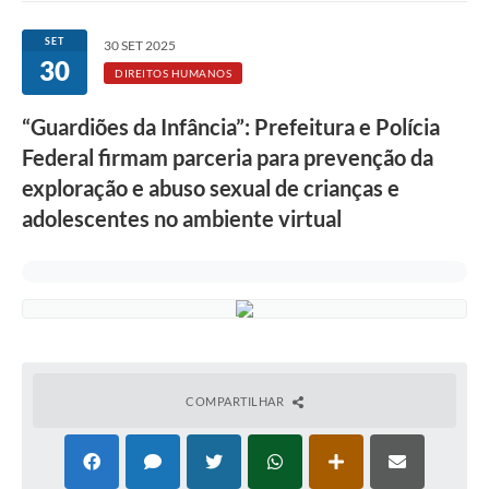
Ouvidoria
SET
30 SET 2025
30
Transparência
DIREITOS HUMANOS
Programa de Incentivo ao Desenvolvimento
“Guardiões da Infância”: Prefeitura e Polícia
Legislação
Federal firmam parceria para prevenção da
exploração e abuso sexual de crianças e
Covid-19
adolescentes no ambiente virtual
Imóveis
Protocolo
Doação CMDCA
Utilidades
COMPARTILHAR
Certidão Negativa de Empresa
Certidão Negativa de Imóvel