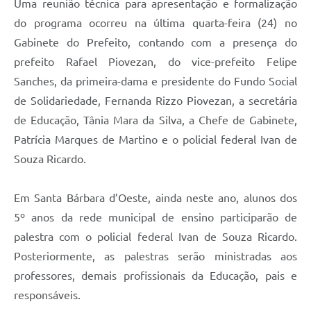
Uma reunião técnica para apresentação e formalização
Jornal
do programa ocorreu na última quarta-feira (24) no
Gabinete do Prefeito, contando com a presença do
Agenda
prefeito Rafael Piovezan, do vice-prefeito Felipe
Contato
Sanches, da primeira-dama e presidente do Fundo Social
Plano Municipal de Segurança Pública
de Solidariedade, Fernanda Rizzo Piovezan, a secretária
de Educação, Tânia Mara da Silva, a Chefe de Gabinete,
Plano de Contratações Anuais
Patrícia Marques de Martino e o policial federal Ivan de
Souza Ricardo.
Em Santa Bárbara d’Oeste, ainda neste ano, alunos dos
5º anos da rede municipal de ensino participarão de
palestra com o policial federal Ivan de Souza Ricardo.
Posteriormente, as palestras serão ministradas aos
professores, demais profissionais da Educação, pais e
responsáveis.