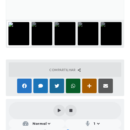
Parcerias com Organização da Sociedade Civil (OSC)
Conselhos Municipais
Lei Aldir Blanc
Cartas de Serviço ao Usuário
Publicidade
Principal
Galeria de Fotos
COMPARTILHAR
Notícias
Galeria de Vídeos
Legislação
Links
Enquete