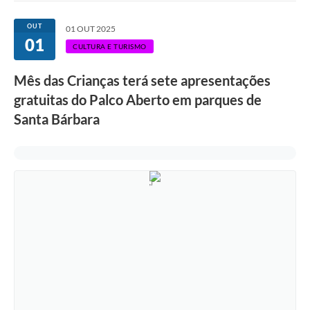
Ouvidoria
OUT
01 OUT 2025
01
Transparência
CULTURA E TURISMO
Programa de Incentivo ao Desenvolvimento
Mês das Crianças terá sete apresentações
Legislação
gratuitas do Palco Aberto em parques de
Santa Bárbara
Covid-19
Imóveis
Protocolo
Doação CMDCA
Utilidades
Certidão Negativa de Empresa
Certidão Negativa de Imóvel