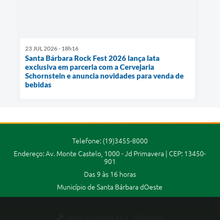
23 JUL 2026 - 18h16
Santa Bárbara Rock Fest 2026 lança lata
exclusiva em parceria com a Cervejaria
Schornstein e anuncia novidades para venda de
bebidas
Telefone: (19)3455-8000
Endereço: Av. Monte Castelo, 1000 - Jd Primavera | CEP: 13450-
901
Das 9 às 16 horas
Município de Santa Bárbara dOeste
Versão do Sistema:
3.5.3 - 19/06/2026