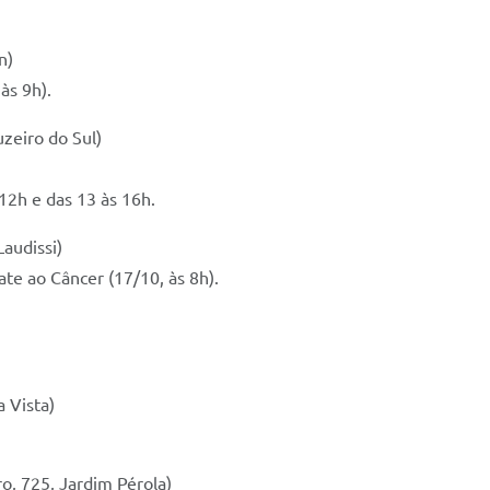
n)
às 9h).
uzeiro do Sul)
12h e das 13 às 16h.
audissi)
e ao Câncer (17/10, às 8h).
a Vista)
o, 725, Jardim Pérola)