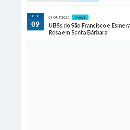
OUT
09 OUT 2025
SAÚDE
09
UBSs do São Francisco e Esmera
Rosa em Santa Bárbara