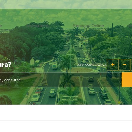
e
Secretarias
Serviços Online
O
ura?
ACESSIBILIDADE