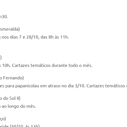
h30.
Esmeralda)
 nos dias 7 e 28/10, das 8h às 11h.
)
 às 10h. Cartazes temáticos durante todo o mês.
ão Fernando)
s para papanicolau em atraso no dia 3/10. Cartazes temáticos 
 do Sol II)
a ao longo do mês.
ço)
aúde (30/10, às 13h).