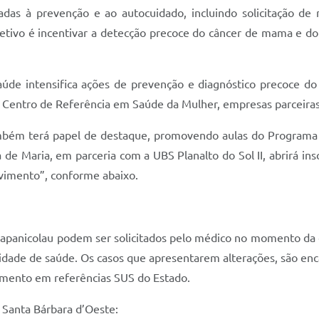
das à prevenção e ao autocuidado, incluindo solicitação de 
jetivo é incentivar a detecção precoce do câncer de mama e d
úde intensifica ações de prevenção e diagnóstico precoce d
Centro de Referência em Saúde da Mulher, empresas parceiras 
ém terá papel de destaque, promovendo aulas do Programa Qua
e Maria, em parceria com a UBS Planalto do Sol II, abrirá ins
vimento”, conforme abaixo.
panicolau podem ser solicitados pelo médico no momento da con
nidade de saúde. Os casos que apresentarem alterações, são en
amento em referências SUS do Estado.
Santa Bárbara d’Oeste: