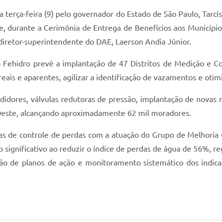
 terça-feira (9) pelo governador do Estado de São Paulo, Tarcís
de, durante a Cerimônia de Entrega de Benefícios aos Municípios
diretor-superintendente do DAE, Laerson Andia Júnior.
Fehidro prevê a implantação de 47 Distritos de Medição e Co
 reais e aparentes, agilizar a identificação de vazamentos e ot
dores, válvulas redutoras de pressão, implantação de novas r
d’Oeste, alcançando aproximadamente 62 mil moradores.
as de controle de perdas com a atuação do Grupo de Melhoria 
significativo ao reduzir o índice de perdas de água de 56%, re
ação de planos de ação e monitoramento sistemático dos indic