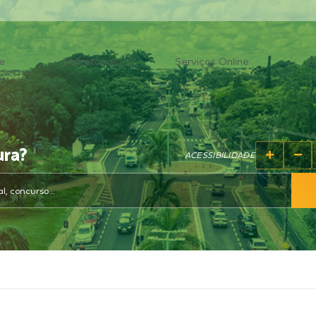
e
Secretarias
Serviços Online
O
ura?
ACESSIBILIDADE