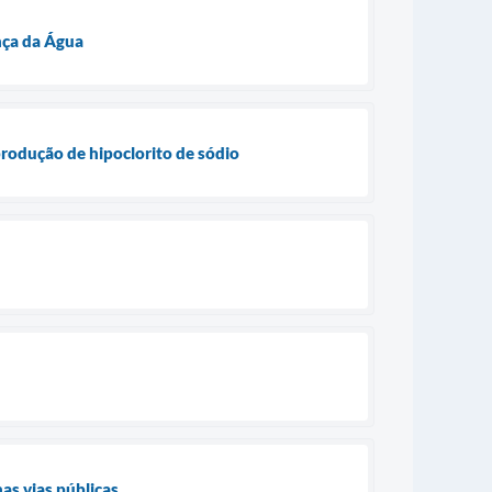
nça da Água
rodução de hipoclorito de sódio
s vias públicas