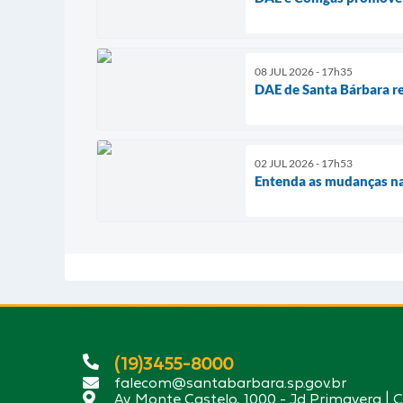
08 JUL 2026 - 17h35
DAE de Santa Bárbara re
02 JUL 2026 - 17h53
Entenda as mudanças na
(19)3455-8000
falecom@santabarbara.sp.gov.br
Av. Monte Castelo, 1000 - Jd Primavera | 