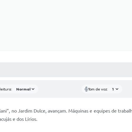
 MÍDIAS
RECEBA NOTÍCIAS
eitura:
Tom de voz:
ellani”, no Jardim Dulce, avançam. Máquinas e equipes de trab
cujás e dos Lírios.