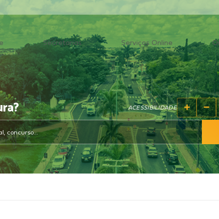
e
Secretarias
Serviços Online
O
ura?
ACESSIBILIDADE