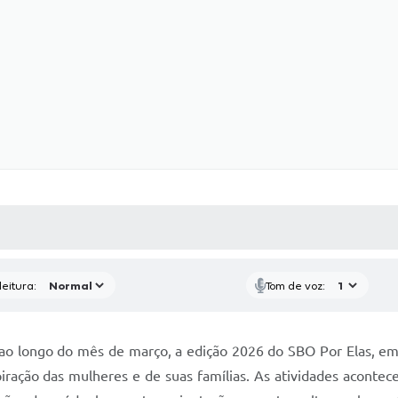
 MÍDIAS
RECEBA NOTÍCIAS
eitura:
Tom de voz:
 ao longo do mês de março, a edição 2026 do SBO Por Elas, 
piração das mulheres e de suas famílias. As atividades aconte