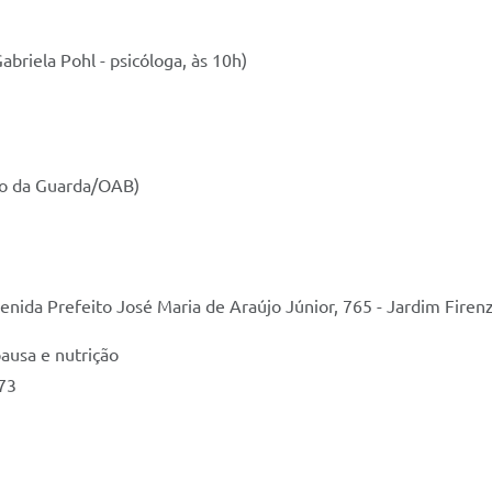
riela Pohl - psicóloga, às 10h)
jo da Guarda/OAB)
nida Prefeito José Maria de Araújo Júnior, 765 - Jardim Firen
pausa e nutrição
673