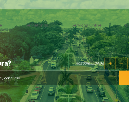
e
Secretarias
Serviços Online
O
ura?
ACESSIBILIDADE