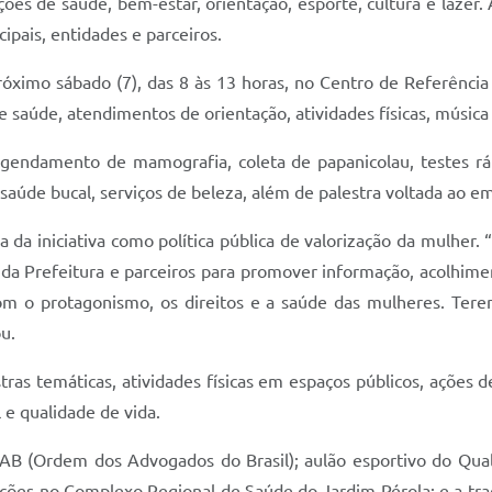
ões de saúde, bem-estar, orientação, esporte, cultura e lazer
ipais, entidades e parceiros.
próximo sábado (7), das 8 às 13 horas, no Centro de Referênci
saúde, atendimentos de orientação, atividades físicas, música a
 agendamento de mamografia, coleta de papanicolau, testes rápi
al, saúde bucal, serviços de beleza, além de palestra voltada a
a da iniciativa como política pública de valorização da mulher
s da Prefeitura e parceiros para promover informação, acolhim
m o protagonismo, os direitos e a saúde das mulheres. Ter
u.
as temáticas, atividades físicas em espaços públicos, ações
l e qualidade de vida.
OAB (Ordem dos Advogados do Brasil); aulão esportivo do Qual
; ações no Complexo Regional de Saúde do Jardim Pérola; e a tr