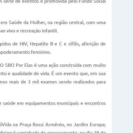
. A série de eventos é promovida pelo Fundo Social
a em Saúde da Mulher, na região central, com uma
o vivo e recreação infantil.
dos de HIV, Hepatite B e C e sífilis, aferição de
o empoderamento feminino.
. “O SBO Por Elas é uma ação construída com muito
ento e qualidade de vida. É um evento que, em sua
emos mais de 3 mil exames sendo realizados para
 de saúde em equipamentos municipais e encontros
iVida na Praça Rossi Armênio, no Jardim Europa;
adicional caminhada de encerramento, no dia 28 de