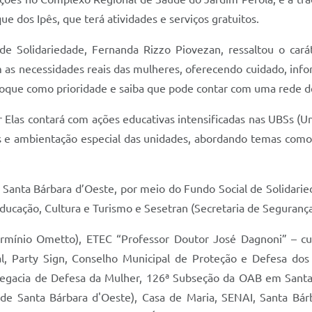
e dos Ipês, que terá atividades e serviços gratuitos.
e Solidariedade, Fernanda Rizzo Piovezan, ressaltou o car
s necessidades reais das mulheres, oferecendo cuidado, info
loque como prioridade e saiba que pode contar com uma rede de
r Elas contará com ações educativas intensificadas nas UBSs (U
s e ambientação especial das unidades, abordando temas como
.
 Santa Bárbara d’Oeste, por meio do Fundo Social de Solidarie
cação, Cultura e Turismo e Sesetran (Secretaria de Segurança, 
mínio Ometto), ETEC “Professor Doutor José Dagnoni” – cu
l, Party Sign, Conselho Municipal de Proteção e Defesa do
legacia de Defesa da Mulher, 126ª Subseção da OAB em Sant
al de Santa Bárbara d'Oeste), Casa de Maria, SENAI, Santa Bá