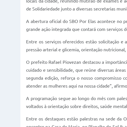
locais da cidade, reunindo mutirão de exames e aç
de Solidariedade junto a diversas secretarias munic
A abertura oficial do SBO Por Elas acontece no 
grande ação integrada que contará com serviços de 
Entre os serviços oferecidos estão solicitação e
pressão arterial e glicemia, orientação nutricion
O prefeito Rafael Piovezan destacou a importânci
cuidado e sensibilidade, que reúne diversas área
segunda edição, reforça o nosso compromisso co
atender as mulheres aqui na nossa cidade”, afirmo
A programação segue ao longo do mês com palestr
voltados à orientação sobre direitos, saúde menta
Entre os destaques estão palestras na sede da 
encontro na Casa de Maria, no Planalto do Sol II