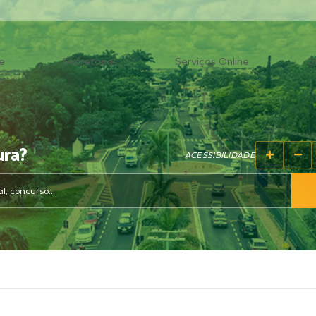
e
Secretarias
Serviços Online
O
ura?
ACESSIBILIDADE