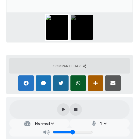
Parcerias com Organização da Sociedade Civil (OSC)
Conselhos Municipais
Lei Aldir Blanc
Cartas de Serviço ao Usuário
Publicidade
Principal
COMPARTILHAR
Galeria de Fotos
Notícias
Galeria de Vídeos
Legislação
Links
Enquete