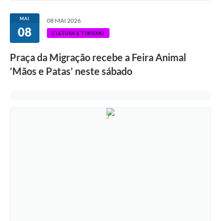
Ouvidoria
MAI
08 MAI 2026
08
Transparência
CULTURA E TURISMO
Programa de Incentivo ao Desenvolvimento
Praça da Migração recebe a Feira Animal
Legislação
‘Mãos e Patas’ neste sábado
Covid-19
Imóveis
Protocolo
Doação CMDCA
Utilidades
Certidão Negativa de Empresa
Certidão Negativa de Imóvel