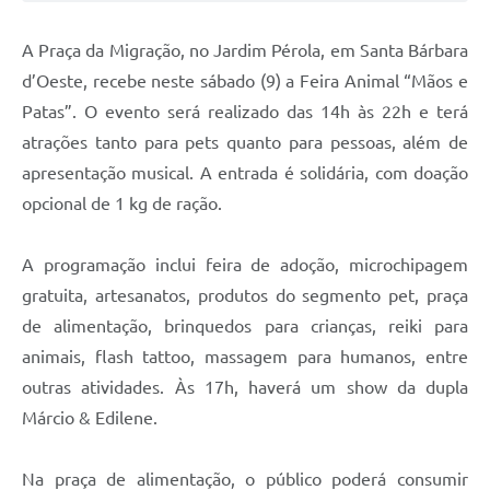
Jornal
A Praça da Migração, no Jardim Pérola, em Santa Bárbara
Agenda
d’Oeste, recebe neste sábado (9) a Feira Animal “Mãos e
Patas”. O evento será realizado das 14h às 22h e terá
Contato
atrações tanto para pets quanto para pessoas, além de
Plano Municipal de Segurança Pública
apresentação musical. A entrada é solidária, com doação
Plano de Contratações Anuais
opcional de 1 kg de ração.
A programação inclui feira de adoção, microchipagem
gratuita, artesanatos, produtos do segmento pet, praça
de alimentação, brinquedos para crianças, reiki para
animais, flash tattoo, massagem para humanos, entre
outras atividades. Às 17h, haverá um show da dupla
Márcio & Edilene.
Na praça de alimentação, o público poderá consumir