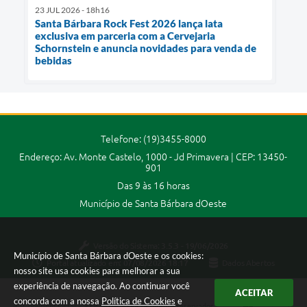
23 JUL 2026 - 18h16
Santa Bárbara Rock Fest 2026 lança lata
exclusiva em parceria com a Cervejaria
Schornstein e anuncia novidades para venda de
bebidas
Telefone: (19)3455-8000
Endereço: Av. Monte Castelo, 1000 - Jd Primavera | CEP: 13450-
901
Das 9 às 16 horas
Município de Santa Bárbara dOeste
Versão do Sistema:
3.5.3 - 19/06/2026
Município de Santa Bárbara dOeste e os cookies:
Portal atualizado em:
07/08/2026 18:17
Dados Abertos
nosso site usa cookies para melhorar a sua
experiência de navegação. Ao continuar você
ACEITAR
concorda com a nossa
Política de Cookies
e
Copyright Instar - 2006-2026. Todos os direitos reservados -