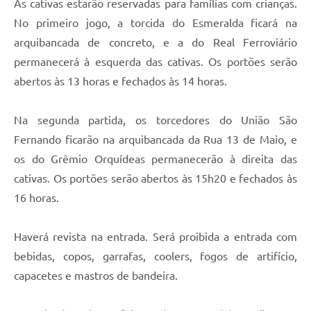
As cativas estarão reservadas para famílias com crianças.
Jornal
No primeiro jogo, a torcida do Esmeralda ficará na
arquibancada de concreto, e a do Real Ferroviário
Agenda
permanecerá à esquerda das cativas. Os portões serão
Contato
abertos às 13 horas e fechados às 14 horas.
Plano Municipal de Segurança Pública
Na segunda partida, os torcedores do União São
Plano de Contratações Anuais
Fernando ficarão na arquibancada da Rua 13 de Maio, e
os do Grêmio Orquídeas permanecerão à direita das
cativas. Os portões serão abertos às 15h20 e fechados às
16 horas.
Haverá revista na entrada. Será proibida a entrada com
bebidas, copos, garrafas, coolers, fogos de artifício,
capacetes e mastros de bandeira.