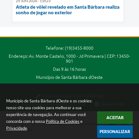
29 JUN 2026 - 11h23
Atleta de vôlei revelado em Santa Bárbara realiza
sonho de jogar no exterior
Telefone: (19)3455-8000
Endereço: Av. Monte Castelo, 1000 - Jd Primavera | CEP: 13450-
901
Das 9 às 16 horas
Município de Santa Bárbara dOeste
Versão do Sistema:
3.5.3 - 19/06/2026
Município de Santa Bárbara dOeste e os cookies:
Portal atualizado em:
06/08/2026 17:58
Dados Abertos
nosso site usa cookies para melhorar a sua
experiência de navegação. Ao continuar você
ACEITAR
concorda com a nossa
Política de Cookies
e
Copyright Instar - 2006-2026. Todos os direitos reservados -
Privacidade
.
Instar Tecnologia
PERSONALIZAR