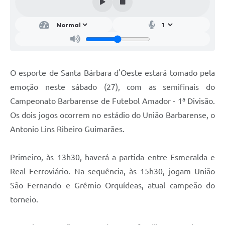
Parcerias com Organização da Sociedade Civil (OSC)
Conselhos Municipais
Lei Aldir Blanc
Cartas de Serviço ao Usuário
O esporte de Santa Bárbara d'Oeste estará tomado pela
Publicidade
emoção neste sábado (27), com as semifinais do
Principal
Campeonato Barbarense de Futebol Amador - 1ª Divisão.
Os dois jogos ocorrem no estádio do União Barbarense, o
Galeria de Fotos
Antonio Lins Ribeiro Guimarães.
Notícias
Primeiro, às 13h30, haverá a partida entre Esmeralda e
Galeria de Vídeos
Real Ferroviário. Na sequência, às 15h30, jogam União
Legislação
São Fernando e Grêmio Orquídeas, atual campeão do
Links
torneio.
Enquete