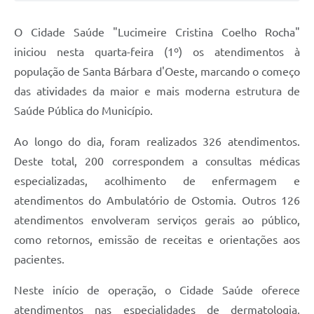
Jornal
O Cidade Saúde "Lucimeire Cristina Coelho Rocha"
Agenda
iniciou nesta quarta-feira (1º) os atendimentos à
população de Santa Bárbara d'Oeste, marcando o começo
Contato
das atividades da maior e mais moderna estrutura de
Plano Municipal de Segurança Pública
Saúde Pública do Município.
Plano de Contratações Anuais
Ao longo do dia, foram realizados 326 atendimentos.
Deste total, 200 correspondem a consultas médicas
especializadas, acolhimento de enfermagem e
atendimentos do Ambulatório de Ostomia. Outros 126
atendimentos envolveram serviços gerais ao público,
como retornos, emissão de receitas e orientações aos
pacientes.
Neste início de operação, o Cidade Saúde oferece
atendimentos nas especialidades de dermatologia,