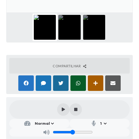
Parcerias com Organização da Sociedade Civil (OSC)
Conselhos Municipais
Lei Aldir Blanc
Cartas de Serviço ao Usuário
Publicidade
Principal
COMPARTILHAR
Galeria de Fotos
Notícias
Galeria de Vídeos
Legislação
Links
Enquete