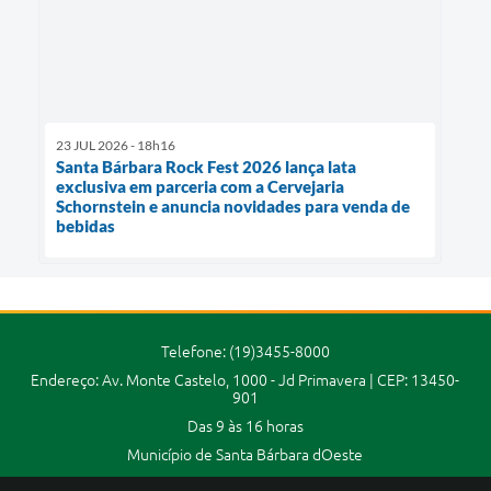
23 JUL 2026 - 18h16
Santa Bárbara Rock Fest 2026 lança lata
exclusiva em parceria com a Cervejaria
Schornstein e anuncia novidades para venda de
bebidas
Telefone: (19)3455-8000
Endereço: Av. Monte Castelo, 1000 - Jd Primavera | CEP: 13450-
901
Das 9 às 16 horas
Município de Santa Bárbara dOeste