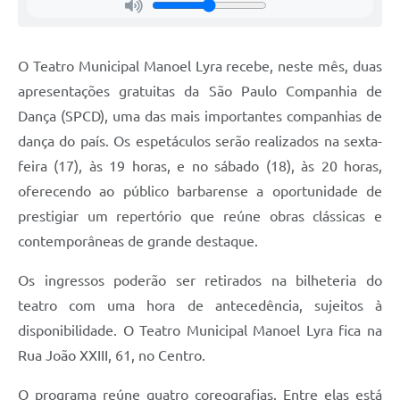
Jornal
Agenda
O Teatro Municipal Manoel Lyra recebe, neste mês, duas
apresentações gratuitas da São Paulo Companhia de
Contato
Dança (SPCD), uma das mais importantes companhias de
Plano Municipal de Segurança Pública
dança do país. Os espetáculos serão realizados na sexta-
Plano de Contratações Anuais
feira (17), às 19 horas, e no sábado (18), às 20 horas,
oferecendo ao público barbarense a oportunidade de
prestigiar um repertório que reúne obras clássicas e
contemporâneas de grande destaque.
Os ingressos poderão ser retirados na bilheteria do
teatro com uma hora de antecedência, sujeitos à
disponibilidade. O Teatro Municipal Manoel Lyra fica na
Rua João XXIII, 61, no Centro.
O programa reúne quatro coreografias. Entre elas está