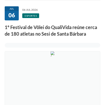
Ouvidoria
JUL
06 JUL 2026
06
Transparência
ESPORTES
Programa de Incentivo ao Desenvolvimento
1º Festival de Vôlei do QualiVida reúne cerca
Legislação
de 180 atletas no Sesi de Santa Bárbara
Covid-19
Imóveis
Protocolo
Doação CMDCA
Utilidades
Certidão Negativa de Empresa
Certidão Negativa de Imóvel