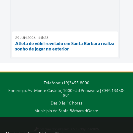
29 JUN 2026 - 11h23
Atleta de vôlei revelado em Santa Bárbara realiza
sonho de jogar no exterior
Telefone: (19)3455-8000
Endereço: Av. Monte Castelo, 1000 - Jd Primavera | CEP: 13450-
901
Das 9 às 16 horas
Município de Santa Bárbara dOeste
Versão do Sistema:
3.5.3 - 19/06/2026