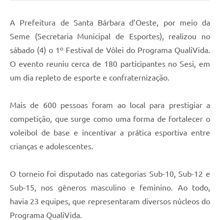
Jornal
A Prefeitura de Santa Bárbara d’Oeste, por meio da
Agenda
Seme (Secretaria Municipal de Esportes), realizou no
sábado (4) o 1º Festival de Vôlei do Programa QualiVida.
Contato
O evento reuniu cerca de 180 participantes no Sesi, em
Plano Municipal de Segurança Pública
um dia repleto de esporte e confraternização.
Plano de Contratações Anuais
Mais de 600 pessoas foram ao local para prestigiar a
competição, que surge como uma forma de fortalecer o
voleibol de base e incentivar a prática esportiva entre
crianças e adolescentes.
O torneio foi disputado nas categorias Sub-10, Sub-12 e
Sub-15, nos gêneros masculino e feminino. Ao todo,
havia 23 equipes, que representaram diversos núcleos do
Programa QualiVida.