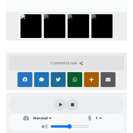
Parcerias com Organização da Sociedade Civil (OSC)
Conselhos Municipais
Lei Aldir Blanc
Cartas de Serviço ao Usuário
Publicidade
Principal
COMPARTILHAR
Galeria de Fotos
Notícias
Galeria de Vídeos
Legislação
Links
Enquete