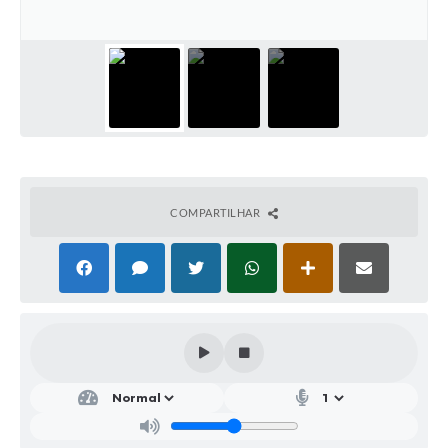
Parcerias com Organização da Sociedade Civil (OSC)
Conselhos Municipais
Lei Aldir Blanc
Cartas de Serviço ao Usuário
Publicidade
Principal
COMPARTILHAR
Galeria de Fotos
Notícias
Galeria de Vídeos
Legislação
Links
Enquete