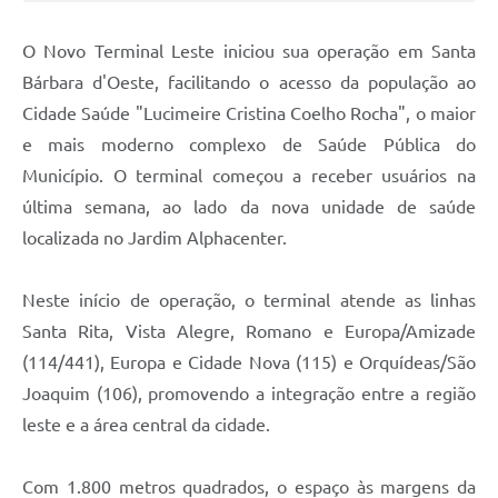
Jornal
O Novo Terminal Leste iniciou sua operação em Santa
Agenda
Bárbara d'Oeste, facilitando o acesso da população ao
Cidade Saúde "Lucimeire Cristina Coelho Rocha", o maior
Contato
e mais moderno complexo de Saúde Pública do
Plano Municipal de Segurança Pública
Município. O terminal começou a receber usuários na
Plano de Contratações Anuais
última semana, ao lado da nova unidade de saúde
localizada no Jardim Alphacenter.
Neste início de operação, o terminal atende as linhas
Santa Rita, Vista Alegre, Romano e Europa/Amizade
(114/441), Europa e Cidade Nova (115) e Orquídeas/São
Joaquim (106), promovendo a integração entre a região
leste e a área central da cidade.
Com 1.800 metros quadrados, o espaço às margens da