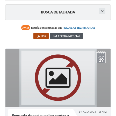
Ouvidoria
BUSCA DETALHADA
Transparência
Programa de Incentivo ao Desenvolvimento
notícias encontradas em
TODAS AS SECRETARIAS
39455
Legislação
RSS
RECEBA NOTÍCIAS
Covid-19
Imóveis
AGO
19
Protocolo
Doação CMDCA
Utilidades
Certidão Negativa de Empresa
Certidão Negativa de Imóvel
19 AGO 2005 - 16h52
Segunda dose da vacina contra a