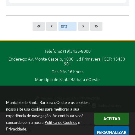
Telefone: (19)3455-8000
Endereço: Av. Monte Castelo, 1000 - Jd Primavera | CEP: 13450-
901
Das 9 às 16 horas
Município de Santa Bárbara dOeste
Versão do Sistema:
3.5.3 - 19/06/2026
Município de Santa Bárbara dOeste e os cookies:
Portal atualizado em:
05/08/2026 18:52
Dados Abertos
nosso site usa cookies para melhorar a sua
experiência de navegação. Ao continuar você
ACEITAR
concorda com a nossa
Política de Cookies
e
Copyright Instar - 2006-2026. Todos os direitos reservados -
Privacidade
.
Instar Tecnologia
PERSONALIZAR