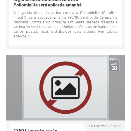
Parcerias com Organização da Sociedade Civil (OSC)
Poliomielite será aplicada amanhã
Conselhos Municipais
A segunda dose da vacina contra a Poliomielite (Paralisia
Infantil), será aplicada amanhã (20/8), dentro da Campanha
Nacional Contra a Poliomielite. Em Santa Bárbara d'Oeste a
Lei Aldir Blanc
vacinação será realizada nas Unidades Básicas de Saúde e em
vários postos fixos distribuídos pela cidade (ver tabela
Cartas de Serviço ao Usuário
abaixo). O...
Publicidade
Principal
AGO
18
Galeria de Fotos
Notícias
Galeria de Vídeos
Legislação
Links
18 AGO 2005 - 18h33
Enquete
1350 Lâmpadas serão