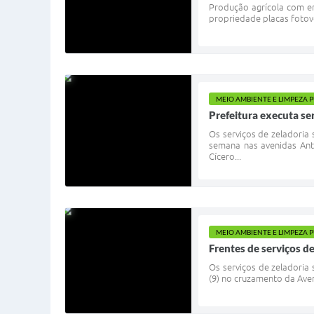
Produção agrícola com en
propriedade placas fotovol
MEIO AMBIENTE E LIMPEZA 
Prefeitura executa se
Os serviços de zeladoria
semana nas avenidas Ant
Cícero...
MEIO AMBIENTE E LIMPEZA 
Frentes de serviços d
Os serviços de zeladoria
(9) no cruzamento da Aven