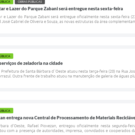
PÚBLICA
OBRAS PÚBLICAS
r e Lazer do Parque Zabani será entregue nesta sexta-feira
 e Lazer do Parque Zabani será entregue oficialmente nesta sexta-feira (23)
 José Gabriel de Oliveira e Souza, as novas estruturas da área complementam 
PÚBLICA
serviços de zeladoria na cidade
Prefeitura de Santa Bárbara d´Oeste atuou nesta terça-feira (20) na Rua Jos
rrazul. Outra frente de trabalho atuou na manutenção de galeria de águas pl
PÚBLICA
zan entrega nova Central de Processamento de Materiais Recicláve
bara d’Oeste, Rafael Piovezan, entregou oficialmente nesta segunda-fei
ntou com a presença de autoridades, imprensa, convidados e cooperados da