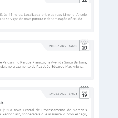
22
, às 19 horas. Localizada entre as ruas Limeira, Ângelo
os serviços de nova pintura e denominação oficial da...
DEZ
20 DEZ 2022 - 16h50
20
é Paiosin, no Parque Planalto, na Avenida Santa Bárbara,
uviais no cruzamento da Rua João Eduardo Mac-knight...
DEZ
19 DEZ 2022 - 17h01
19
is
ra (19) a nova Central de Processamento de Materiais
 Recicoplast, cooperativa que assumirá o novo espaço,