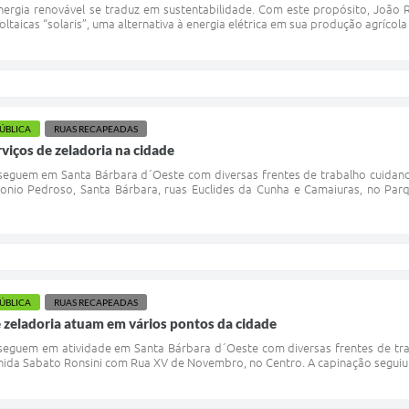
ergia renovável se traduz em sustentabilidade. Com este propósito, João R
taicas “solaris”, uma alternativa à energia elétrica em sua produção agrícola 
PÚBLICA
RUAS RECAPEADAS
rviços de zeladoria na cidade
 seguem em Santa Bárbara d´Oeste com diversas frentes de trabalho cuidand
onio Pedroso, Santa Bárbara, ruas Euclides da Cunha e Camaiuras, no Par
PÚBLICA
RUAS RECAPEADAS
e zeladoria atuam em vários pontos da cidade
 seguem em atividade em Santa Bárbara d´Oeste com diversas frentes de tra
ida Sabato Ronsini com Rua XV de Novembro, no Centro. A capinação seguiu n