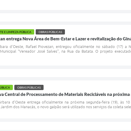
TE E LIMPEZA PÚBLICA
OBRAS PÚBLICAS
zan entrega Nova Área de Bem-Estar e Lazer e revitalização do Gin
bara d’Oeste, Rafael Piovezan, entregou oficialmente no sábado (17) a
o Municipal “Vereador José Salves”, na Rua da Batata. O projeto executa
PÚBLICA
OBRAS PÚBLICAS
va Central de Processamento de Materiais Recicláveis na próxima
árbara d’Oeste entrega oficialmente na próxima segunda-feira (19), às 1
o Jardim dos Manacás, o novo galpão será utilizado nos serviços da coleta sele