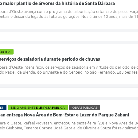
o maior plantio de árvores da história de Santa Bárbara
rbara d’Oeste avança com o programa de arborização urbana e de preservaçã
tais e deixando legado às futuras gerações. Nos últimos 10 anos, mais de 11
PÚBLICA
 serviços de zeladoria durante período de chuvas
bara d’Oeste intensificou os serviços de zeladoria em virtude do período de
s do Papel, da Blenda, do Brilhante e do Centeio, no São Fernando. Equipes rea
ES
MEIO AMBIENTE E LIMPEZA PÚBLICA
OBRAS PÚBLICAS
zan entrega Nova Área de Bem-Estar e Lazer do Parque Zabani
ara d’Oeste, Rafael Piovezan, entregou na sexta-feira (23) a Nova Área de 
elo Giubbina, Tenente Coronel José Gabriel de Oliveira e Souza foi revitalizado