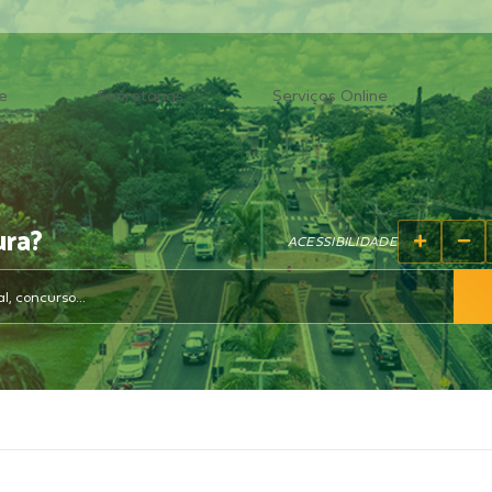
e
Secretarias
Serviços Online
O
ura?
ACESSIBILIDADE