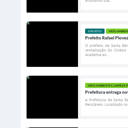
ampliando sua...
ESPORTES
MEIO AMBIEN
Prefeito Rafael Piove
O prefeito de Santa Bár
revitalização do Ginási
Academia ao...
MEIO AMBIENTE E LIMPEZA 
Prefeitura entrega no
A Prefeitura de Santa B
Recicláveis. Localizado n