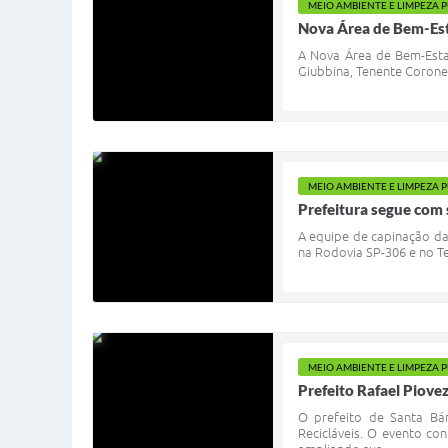
MEIO AMBIENTE E LIMPEZA 
Nova Área de Bem-Esta
A Nova Área de Bem-Estar
Giubbina, Tenente Coronel
MEIO AMBIENTE E LIMPEZA 
Prefeitura segue com 
A equipe de capinação da 
na Rodovia SP-306 e no Te
MEIO AMBIENTE E LIMPEZA 
Prefeito Rafael Piove
O prefeito de Santa Bár
Recicláveis. O evento co