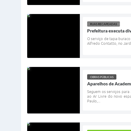
RUAS RECAPEADAS
Prefeitura executa di
O serviço de tapa-buraco 
Alfredo Contatto, no Jard
OBRAS PÚBLICAS
Aparelhos de Academia
Seguem os serviços para 
ao Ar Livre do novo esp
Paulo,...