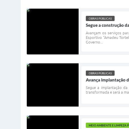
OBRAS PÚBLICAS
Segue a construção d
Avançam os serviços par
Esportivo “Amadeu Tortell
Governo...
OBRAS PÚBLICAS
Avança implantação d
Segue a implantação da 
transformada e será a mai
MEIO AMBIENTE E LIMPEZA 