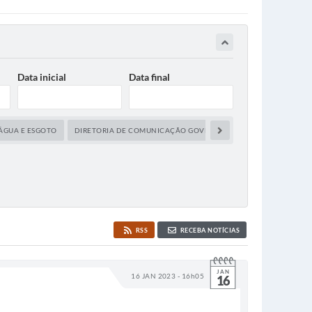
Data inicial
Data final
ÁGUA E ESGOTO
DIRETORIA DE COMUNICAÇÃO GOVERNAMENTAL
FUNDO SO
RSS
RECEBA NOTÍCIAS
JAN
16 JAN 2023 - 16h05
16