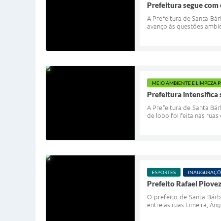
Prefeitura segue com 
A Prefeitura de Santa Bá
avanço às questões ambien
MEIO AMBIENTE E LIMPEZA 
Prefeitura intensifica
A Prefeitura de Santa Bár
de lobo foi feita nas rua
ESPORTES
INAUGURAÇÕ
Prefeito Rafael Piove
O prefeito de Santa Bárb
entre as ruas Limeira, Âng