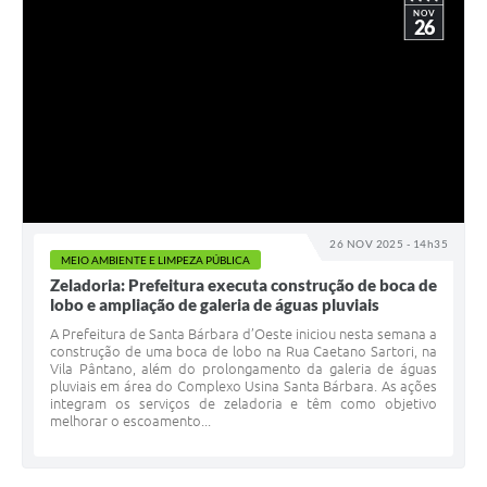
NOV
26
26 NOV 2025 - 14h35
MEIO AMBIENTE E LIMPEZA PÚBLICA
Zeladoria: Prefeitura executa construção de boca de
lobo e ampliação de galeria de águas pluviais
A Prefeitura de Santa Bárbara d’Oeste iniciou nesta semana a
construção de uma boca de lobo na Rua Caetano Sartori, na
Vila Pântano, além do prolongamento da galeria de águas
pluviais em área do Complexo Usina Santa Bárbara. As ações
integram os serviços de zeladoria e têm como objetivo
melhorar o escoamento...