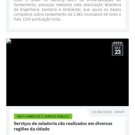
Saneamento, pesquisa realizada pela Associação Brasileira
de Engenharia Sanitária e Ambiental, que apura os dados
completos sobre saneamento de 2.483 municípios de todo o
País. Com pontuação total...
DEZ
23
23 DEZ 2025 - 10h49
MEIO AMBIENTE E LIMPEZA PÚBLICA
Serviços de zeladoria são realizados em diversas
regiões da cidade