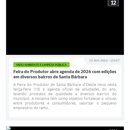
12
12 JAN 2026 - 15h27
MEIO AMBIENTE E LIMPEZA PÚBLICA
Feira do Produtor abre agenda de 2026 com edições
em diversos bairros de Santa Bárbara
A Feira do Produtor de Santa Bárbara d’Oeste inicia nesta
terça-feira (13) a agenda oficial de atividades do ano,
levando produtos de qualidade a diversos bairros do
Município. A iniciativa tem como objetivo fortalecer o vínculo
entre produtores e consumidores, valorizar o pequeno
empresário do ramo...