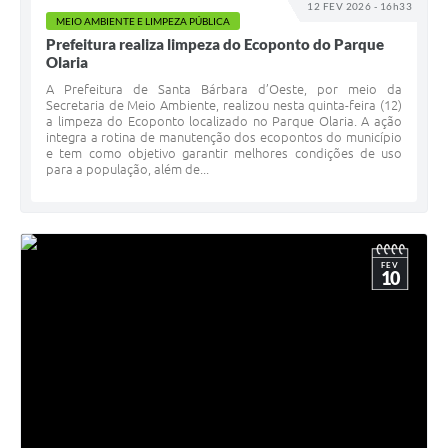
12 FEV 2026 - 16h33
MEIO AMBIENTE E LIMPEZA PÚBLICA
Prefeitura realiza limpeza do Ecoponto do Parque
Olaria
A Prefeitura de Santa Bárbara d’Oeste, por meio da
Secretaria de Meio Ambiente, realizou nesta quinta-feira (12)
a limpeza do Ecoponto localizado no Parque Olaria. A ação
integra a rotina de manutenção dos ecopontos do município
e tem como objetivo garantir melhores condições de uso
para a população, além de...
FEV
10