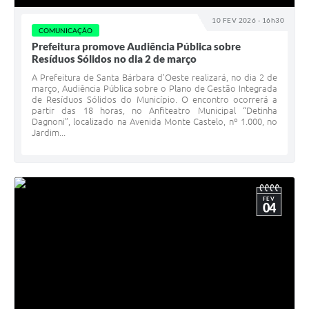
10 FEV 2026 - 16h30
COMUNICAÇÃO
Prefeitura promove Audiência Pública sobre
Resíduos Sólidos no dia 2 de março
A Prefeitura de Santa Bárbara d’Oeste realizará, no dia 2 de
março, Audiência Pública sobre o Plano de Gestão Integrada
de Resíduos Sólidos do Município. O encontro ocorrerá a
partir das 18 horas, no Anfiteatro Municipal “Detinha
Dagnoni”, localizado na Avenida Monte Castelo, nº 1.000, no
Jardim...
FEV
04