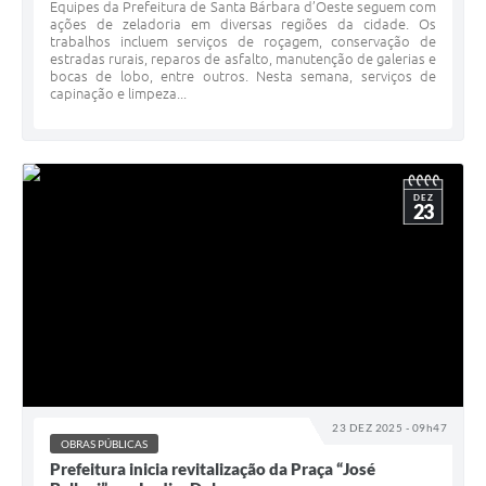
Equipes da Prefeitura de Santa Bárbara d’Oeste seguem com
ações de zeladoria em diversas regiões da cidade. Os
trabalhos incluem serviços de roçagem, conservação de
estradas rurais, reparos de asfalto, manutenção de galerias e
bocas de lobo, entre outros. Nesta semana, serviços de
capinação e limpeza...
DEZ
23
23 DEZ 2025 - 09h47
OBRAS PÚBLICAS
Prefeitura inicia revitalização da Praça “José