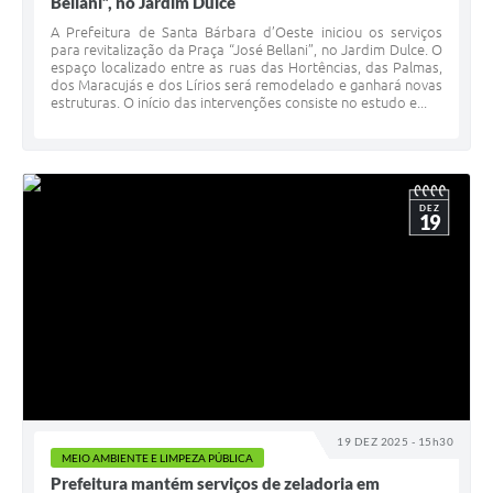
Bellani”, no Jardim Dulce
A Prefeitura de Santa Bárbara d’Oeste iniciou os serviços
para revitalização da Praça “José Bellani”, no Jardim Dulce. O
espaço localizado entre as ruas das Hortências, das Palmas,
dos Maracujás e dos Lírios será remodelado e ganhará novas
estruturas. O início das intervenções consiste no estudo e...
DEZ
19
19 DEZ 2025 - 15h30
MEIO AMBIENTE E LIMPEZA PÚBLICA
Prefeitura mantém serviços de zeladoria em