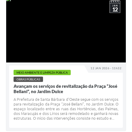
JAN
12
12 JAN 2026 - 11h32
MEIO AMBIENTE E LIMPEZA PÚBLICA
OBRAS PÚBLICAS
Avançam os serviços de revitalização da Praça “José
Bellani”, no Jardim Dulce
A Prefeitura de Santa Bárbara d’Oeste segue com os serviços
para revitalização da Praça “José Bellani”, no Jardim Dulce. O
espaço localizado entre as ruas das Hortências, das Palmas,
dos Maracujás e dos Lírios será remodelado e ganhará novas
estruturas. O início das intervenções consiste no estudo e...