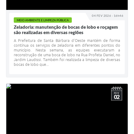
04 FEV 2026 - 16h46
MEIO AMBIENTE E LIMPEZA PÚBLICA
Zeladoria: manutenção de bocas de lobo e roçagem
são realizadas em diversas regiões
A Prefeitura de Santa Bárbara d’Oeste mantém de forma
contínua os serviços de zeladoria em diferentes pontos do
município. Nesta semana, as equipes executaram a
reconstrução de uma boca de lobo na Rua Profeta Daniel, no
Jardim Laudissi. Também foi realizada a limpeza de diversas
bocas de lobo que...
FEV
02