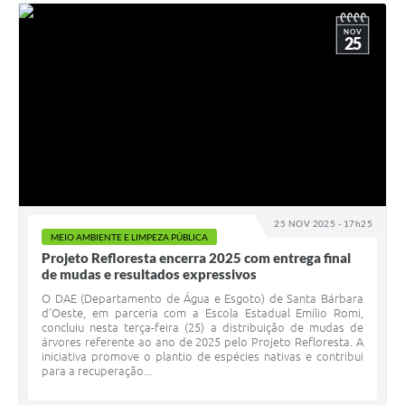
NOV
25
25 NOV 2025 - 17h25
MEIO AMBIENTE E LIMPEZA PÚBLICA
Projeto Refloresta encerra 2025 com entrega final
de mudas e resultados expressivos
O DAE (Departamento de Água e Esgoto) de Santa Bárbara
d’Oeste, em parceria com a Escola Estadual Emílio Romi,
concluiu nesta terça-feira (25) a distribuição de mudas de
árvores referente ao ano de 2025 pelo Projeto Refloresta. A
iniciativa promove o plantio de espécies nativas e contribui
para a recuperação...