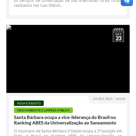
os serviços de conservação de vias e estradas rurais foram
realizados nas ruas Otávio...
DEZ
23
23 DEZ 2025 - 16h10
ÁGUA E ESGOTO
MEIO AMBIENTE E LIMPEZA PÚBLICA
Santa Bárbara ocupa a vice-liderança do Brasil no
Ranking ABES da Universalização ao Saneamento
O Município de Santa Bárbara d’Oeste ocupa a 2ª posição em
todo o Brasil no Ranking ABES da Universalização ao