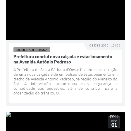
01 DEZ 2025 - 13h51
MOBILIDADE URBANA
Prefeitura conclui nova calçada e estacionamento
na Avenida Antônio Pedroso
A Prefeitura de Santa Bárbara d’Oeste finalizou a construção
de uma nova calçada e de um bolsão de estacionamento em
trecho da Avenida Antônio Pedroso, na região do Planalto do
Sol. A intervenção proporciona mais segurança e
comodidade aos pedestres, além de contribuir para a
organização do trânsito. O...
DEZ
01