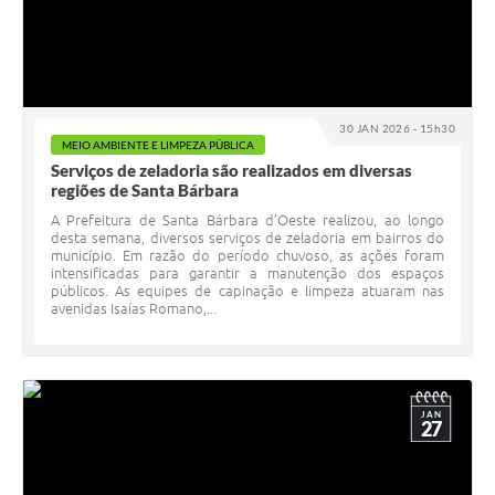
30 JAN 2026 - 15h30
MEIO AMBIENTE E LIMPEZA PÚBLICA
Serviços de zeladoria são realizados em diversas
regiões de Santa Bárbara
A Prefeitura de Santa Bárbara d’Oeste realizou, ao longo
desta semana, diversos serviços de zeladoria em bairros do
município. Em razão do período chuvoso, as ações foram
intensificadas para garantir a manutenção dos espaços
públicos. As equipes de capinação e limpeza atuaram nas
avenidas Isaías Romano,...
JAN
27