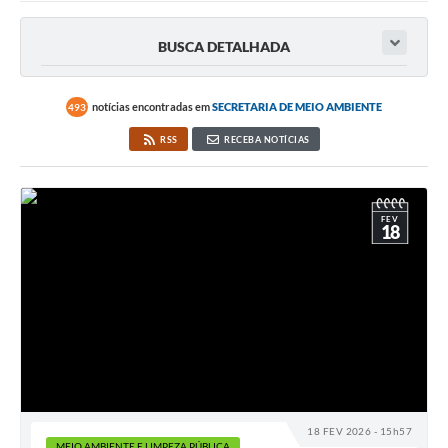
Ouvidoria
BUSCA DETALHADA
Transparência
Programa de Incentivo ao Desenvolvimento
notícias encontradas em
SECRETARIA DE MEIO AMBIENTE
493
Legislação
RSS
RECEBA NOTÍCIAS
Covid-19
Imóveis
FEV
18
Protocolo
Doação CMDCA
Utilidades
Certidão Negativa de Empresa
Certidão Negativa de Imóvel
18 FEV 2026 - 15h57
MEIO AMBIENTE E LIMPEZA PÚBLICA