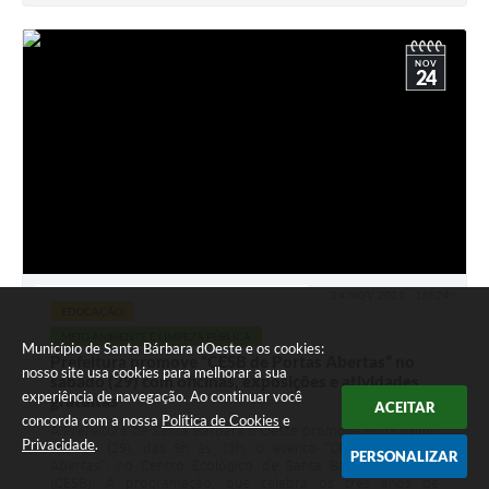
NOV
24
24 NOV 2025 - 16h24
EDUCAÇÃO
MEIO AMBIENTE E LIMPEZA PÚBLICA
Município de Santa Bárbara dOeste e os cookies:
Prefeitura promove “CESB de Portas Abertas” no
nosso site usa cookies para melhorar a sua
sábado (29) com oficinas, exposições e atividades
experiência de navegação. Ao continuar você
gratuitas
ACEITAR
concorda com a nossa
Política de Cookies
e
A Prefeitura de Santa Bárbara d’Oeste promove no próximo
Privacidade
.
sábado (29), das 9h às 13h, o evento “CESB de Portas
PERSONALIZAR
Abertas”, no Centro Ecológico de Santa Bárbara d’Oeste
(CESB). A programação, que celebra os três anos de