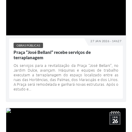
27 JAN 2026 - 14h27
OBRAS PÚBLICAS
Praça “José Bellani” recebe serviços de
terraplanagem
Os serviços para a revitalização da Praça “José Bellani”, no
Jardim Dulce, avançam. Máquinas e equipes de trabalho
executam a terraplanagem do espaço localizado entre as
ruas das Hortências, das Palmas, dos Maracujás e dos Lírios.
A Praça será remodelada e ganhará novas estruturas. Após o
estudo e...
JAN
26