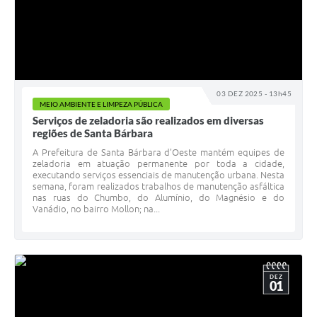
03 DEZ 2025 - 13h45
MEIO AMBIENTE E LIMPEZA PÚBLICA
Serviços de zeladoria são realizados em diversas
regiões de Santa Bárbara
A Prefeitura de Santa Bárbara d’Oeste mantém equipes de
zeladoria em atuação permanente por toda a cidade,
executando serviços essenciais de manutenção urbana. Nesta
semana, foram realizados trabalhos de manutenção asfáltica
nas ruas do Chumbo, do Alumínio, do Magnésio e do
Vanádio, no bairro Mollon; na...
DEZ
01