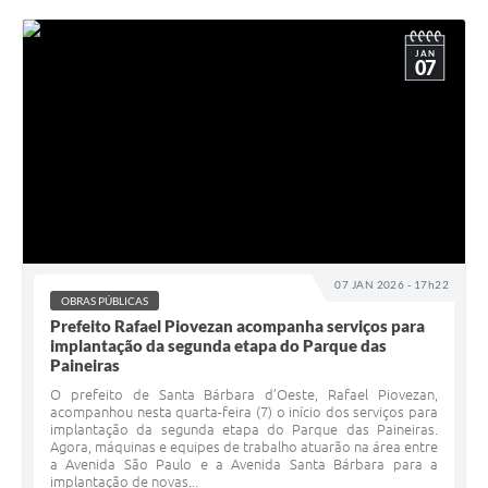
JAN
07
07 JAN 2026 - 17h22
OBRAS PÚBLICAS
Prefeito Rafael Piovezan acompanha serviços para
implantação da segunda etapa do Parque das
Paineiras
O prefeito de Santa Bárbara d’Oeste, Rafael Piovezan,
acompanhou nesta quarta-feira (7) o início dos serviços para
implantação da segunda etapa do Parque das Paineiras.
Agora, máquinas e equipes de trabalho atuarão na área entre
a Avenida São Paulo e a Avenida Santa Bárbara para a
implantação de novas...