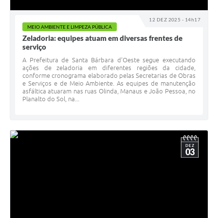
12 DEZ 2025 - 14h17
MEIO AMBIENTE E LIMPEZA PÚBLICA
Zeladoria: equipes atuam em diversas frentes de
serviço
A Prefeitura de Santa Bárbara d’Oeste segue executando
ações de zeladoria em diferentes regiões da cidade,
conforme cronograma elaborado pelas Secretarias de Obras
e Serviços e de Meio Ambiente. As equipes de manutenção
asfáltica atuaram nas ruas Olinda, Manaus e João Pessoa, no
Planalto do Sol, na...
DEZ
03