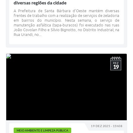
diversas regiões da cidade
A Prefeitura de Santa Bárbara d’Oeste mantém diversas
frentes de trabalho com a realização de serviços de zeladoria
em bairros do município. Nesta semana, o serviço de
manutenção asfáltica (tapa-buracos) foi executado nas ruas
João Covolan Filho e Sílvio Bignotto, no Distrito Industrial; na
Rua Urandi, no...
DEZ
19
19 DEZ 2025 - 15h08
MEIO AMBIENTE E LIMPEZA PÚBLICA