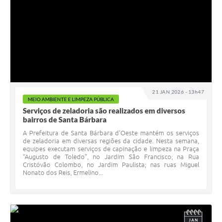
21 JAN 2026 - 13h47
MEIO AMBIENTE E LIMPEZA PÚBLICA
Serviços de zeladoria são realizados em diversos
bairros de Santa Bárbara
A Prefeitura de Santa Bárbara d’Oeste mantém os serviços
de zeladoria em diversas regiões da cidade. Nesta semana,
equipes executam serviços de capinação e limpeza na Praça
“Augusto de Toledo”, no Jardim São Francisco; na Rua
Cristóvão Colombo, no Jardim Paulista; nas ruas Miguel
Nonato dos Reis, Ermelino...
JAN