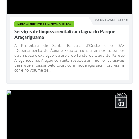
03 DEZ 2025 - 16h45
MEIO AMBIENTE E LIMPEZA PÚBLICA
Serviços de limpeza revitalizam lagoa do Parque
Araçariguama
A Prefeitura de Santa Bárbara d’Oeste e o DAE
(Departamento de Água e Esgoto) concluíram os trabalhos
de limpeza e extração de areia do fundo da lagoa do Parque
Araçariguama. A ação conjunta resultou em melhorias visíveis
para quem passa pelo local, com mudanças significativas na
cor e no volume de...
DEZ
03