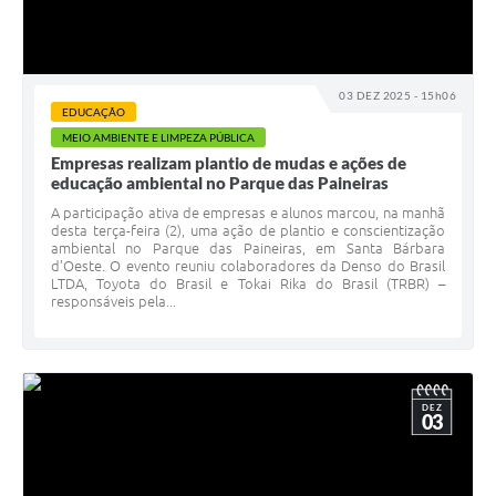
03 DEZ 2025 - 15h06
EDUCAÇÃO
MEIO AMBIENTE E LIMPEZA PÚBLICA
Empresas realizam plantio de mudas e ações de
educação ambiental no Parque das Paineiras
A participação ativa de empresas e alunos marcou, na manhã
desta terça-feira (2), uma ação de plantio e conscientização
ambiental no Parque das Paineiras, em Santa Bárbara
d’Oeste. O evento reuniu colaboradores da Denso do Brasil
LTDA, Toyota do Brasil e Tokai Rika do Brasil (TRBR) –
responsáveis pela...
DEZ
03