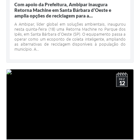
Com apoio da Prefeitura, Ambipar inaugura
Retorna Machine em Santa Bárbara d’Oeste e
amplia opções de reciclagem para a...
A Ambipar, líder global em soluções ambientais, inaugurou
nesta quinta-feira (18) uma Retorna Machine no Parque dos
Ipês, em Santa Bárbara d’Oeste (SP). O equipamento passa a
operar como um ecoponto de coleta inteligente, ampliando
as alternativas de reciclagem disponíveis à população do
município. A...
DEZ
12