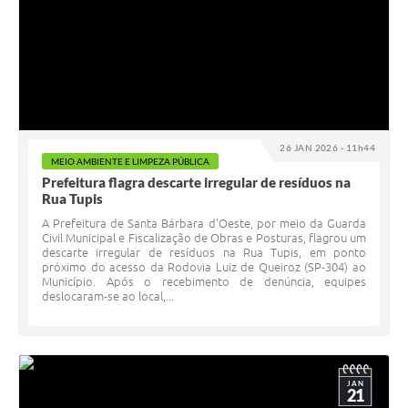
26 JAN 2026 - 11h44
MEIO AMBIENTE E LIMPEZA PÚBLICA
Prefeitura flagra descarte irregular de resíduos na
Rua Tupis
A Prefeitura de Santa Bárbara d’Oeste, por meio da Guarda
Civil Municipal e Fiscalização de Obras e Posturas, flagrou um
descarte irregular de resíduos na Rua Tupis, em ponto
próximo do acesso da Rodovia Luiz de Queiroz (SP-304) ao
Município. Após o recebimento de denúncia, equipes
deslocaram-se ao local,...
JAN
21