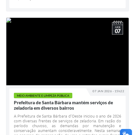
JAN
07
07 JAN 2026 - 15h22
MEIO AMBIENTE E LIMPEZA PÚBLICA
Prefeitura de Santa Bárbara mantém serviços de
zeladoria em diversos bairros
A Prefeitura de Santa Bárbara d’Oeste iniciou o ano de 2026
com diversas frentes de serviços de zeladoria. Em razão do
período chuvoso, as demandas por manutenção e
conservação aumentam consideravelmente. Nesta semana,