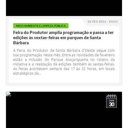
02 FEV 2026 - 15h31
MEIO AMBIENTE E LIMPEZA PÚBLICA
Feira do Produtor amplia programação e passa a ter
edições às sextas-feiras em parques de Santa
Bárbara
A Feira do Produtor de Santa Bárbara d’Oeste segue com
sua programação neste mês. Entre as novidades de fevereiro
estão a inclusão do Parque Araçariguama no roteiro da
iniciativa e a realização de edições também às sextas-feiras.
As feiras acontecem sempre das 17 às 22 horas, em locais
estratégicos da...
JAN
30