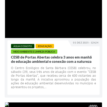
01 DEZ 2025 - 12h24
ÁGUA E ESGOTO
EDUCAÇÃO
MEIO AMBIENTE E LIMPEZA PÚBLICA
CESB de Portas Abertas celebra 3 anos em manhã
de educação ambiental e conexão com a natureza
O Centro Ecológico de Santa Bárbara (CESB) celebrou, no
sábado (29), seus três anos de atuação com o evento “CESB
de Portas Abertas”, que recebeu cerca de 600 visitantes ao
longo da manhã. A iniciativa aproximou a população das
ações de educação ambiental desenvolvidas no município e
apresentou os projetos,...