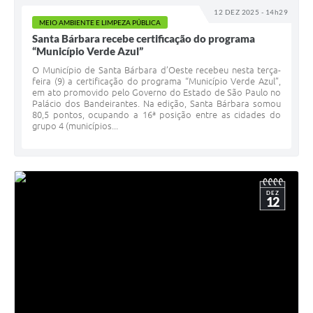
12 DEZ 2025 - 14h29
MEIO AMBIENTE E LIMPEZA PÚBLICA
Santa Bárbara recebe certificação do programa
“Município Verde Azul”
O Município de Santa Bárbara d’Oeste recebeu nesta terça-
feira (9) a certificação do programa “Município Verde Azul”,
em ato promovido pelo Governo do Estado de São Paulo no
Palácio dos Bandeirantes. Na edição, Santa Bárbara somou
80,5 pontos, ocupando a 16ª posição entre as cidades do
grupo 4 (municípios...
DEZ
12