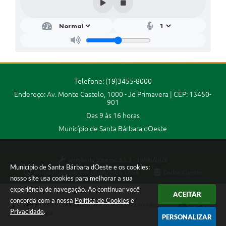
Jornal
Agenda
Contato
Plano Municipal de Segurança Pública
Telefone: (19)3455-8000
Plano de Contratações Anuais
Endereço: Av. Monte Castelo, 1000 - Jd Primavera | CEP: 13450-
901
Das 9 às 16 horas
Município de Santa Bárbara dOeste
Versão do Sistema:
3.5.3 - 19/06/2026
Município de Santa Bárbara dOeste e os cookies:
Portal atualizado em:
06/08/2026 17:58
Dados Abertos
nosso site usa cookies para melhorar a sua
experiência de navegação. Ao continuar você
ACEITAR
concorda com a nossa
Política de Cookies
e
Copyright Instar - 2006-2026. Todos os direitos reservados -
Privacidade
.
Instar Tecnologia
PERSONALIZAR