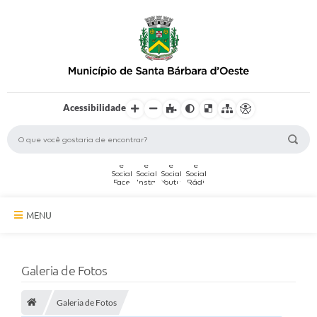
Acessibilidade
MENU
A Cidade
Galeria de Fotos
Secretarias
Galeria de Fotos
Serviços Online