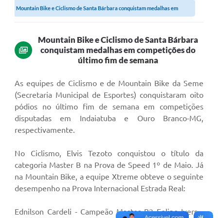
Mountain Bike e Ciclismo de Santa Bárbara conquistam medalhas em
Ouvidoria
competições do...
Transparência
Mountain Bike e Ciclismo de Santa Bárbara
Programa de Incentivo ao Desenvolvimento
conquistam medalhas em competições do
último fim de semana
Legislação
As equipes de Ciclismo e de Mountain Bike da Seme
Covid-19
(Secretaria Municipal de Esportes) conquistaram oito
Imóveis
pódios no último fim de semana em competições
disputadas em Indaiatuba e Ouro Branco-MG,
Protocolo
respectivamente.
Doação CMDCA
No Ciclismo, Elvis Tezoto conquistou o título da
Utilidades
categoria Master B na Prova de Speed 1º de Maio. Já
na Mountain Bike, a equipe Xtreme obteve o seguinte
Certidão Negativa de Empresa
desempenho na Prova Internacional Estrada Real:
Certidão Negativa de Imóvel
Ednilson Cardeli - Campeão Master B2 Felipe Ivers -