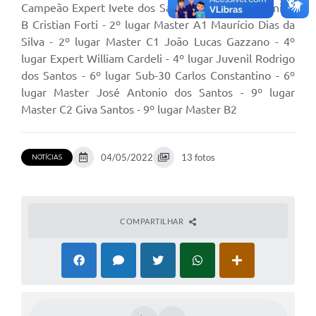
Parcerias com Organização da Sociedade Civil (OSC)
Campeão Expert Ivete dos Santos - 2º lugar Feminino
B Cristian Forti - 2º lugar Master A1 Maurício Dias da
Conselhos Municipais
Silva - 2º lugar Master C1 João Lucas Gazzano - 4º
lugar Expert William Cardeli - 4º lugar Juvenil Rodrigo
Lei Aldir Blanc
dos Santos - 6º lugar Sub-30 Carlos Constantino - 6º
Cartas de Serviço ao Usuário
lugar Master José Antonio dos Santos - 9º lugar
Master C2 Giva Santos - 9º lugar Master B2
Publicidade
Principal
04/05/2022
13 fotos
NOTÍCIAS
Galeria de Fotos
Notícias
COMPARTILHAR
Galeria de Vídeos
Legislação
Links
Enquete