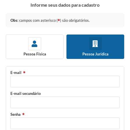
Informe seus dados para cadastro
Ouvidoria
Transparência
Obs
: campos com asterisco (
) são obrigatórios.
Programa de Incentivo ao Desenvolvimento
Legislação
Covid-19
Pessoa Física
Pessoa Jurídica
Imóveis
E-mail
Protocolo
Doação CMDCA
E-mail secundário
Utilidades
Certidão Negativa de Empresa
Senha
Certidão Negativa de Imóvel