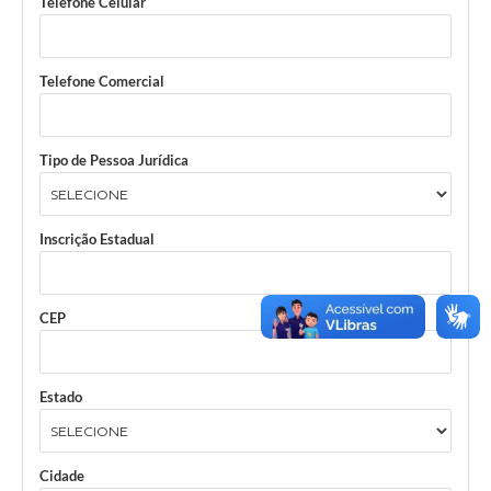
Telefone Celular
Jornal
Agenda
Telefone Comercial
Contato
Plano Municipal de Segurança Pública
Tipo de Pessoa Jurídica
Plano de Contratações Anuais
Inscrição Estadual
CEP
Estado
Cidade