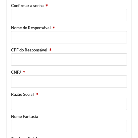
Parcerias com Organização da Sociedade Civil (OSC)
Confirmar a senha
Conselhos Municipais
Lei Aldir Blanc
Nome do Responsável
Cartas de Serviço ao Usuário
Publicidade
CPF do Responsável
Principal
CNPJ
Galeria de Fotos
Notícias
Razão Social
Galeria de Vídeos
Legislação
Nome Fantasia
Links
Enquete