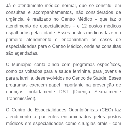
Parcerias com Organização da Sociedade Civil (OSC)
Já o atendimento médico normal, que se constitui em
consultas e acompanhamentos, não considerados de
Conselhos Municipais
urgência, é realizado no Centro Médico – que faz o
Lei Aldir Blanc
atendimento de especialidades – e 12 postos médicos
espalhados pela cidade. Esses postos médicos fazem o
Cartas de Serviço ao Usuário
primeiro atendimento e encaminham os casos de
Publicidade
especialidades para o Centro Médico, onde as consultas
são agendadas.
Principal
O Município conta ainda com programas específicos,
Galeria de Fotos
como os voltados para a saúde feminina, para jovens e
para a família, desenvolvidos no Centro de Saúde. Esses
Notícias
programas exercem papel importante na prevenção de
Galeria de Vídeos
doenças, notadamente DST (Doença Sexualmente
Transmissível).
Legislação
O Centro de Especialidades Odontológicas (CEO) faz
Links
atendimento a pacientes encaminhados pelos postos
Enquete
médicos em especialidades como cirurgias orais - com