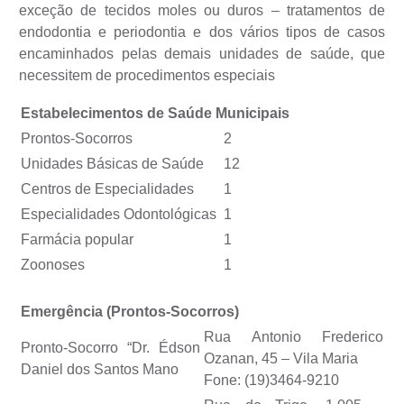
exceção de tecidos moles ou duros – tratamentos de
Jornal
endodontia e periodontia e dos vários tipos de casos
encaminhados pelas demais unidades de saúde, que
Agenda
necessitem de procedimentos especiais
Contato
Estabelecimentos de Saúde Municipais
Plano Municipal de Segurança Pública
Prontos-Socorros
2
Plano de Contratações Anuais
Unidades Básicas de Saúde
12
Centros de Especialidades
1
Especialidades Odontológicas
1
Farmácia popular
1
Zoonoses
1
Emergência (Prontos-Socorros)
Rua Antonio Frederico
Pronto-Socorro “Dr. Édson
Ozanan, 45 – Vila Maria
Daniel dos Santos Mano
Fone: (19)3464-9210