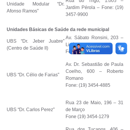
Rua do Trigo, 1.005 –
Unidade Modular “Dr.
Jardim Pérola – Fone: (19)
Afonso Ramos”
3457-9900
Unidades Básicas de Saúde da rede municipal
Av. Sábato Ronsini, 203 –
UBS “Dr. Jeber Juabre”
Linópolis
(Centro de Saúde II)
Fone: (19) 3454-1107
Av. Dr. Sebastião de Paula
Coelho, 600 – Roberto
UBS “Dr. Célio de Farias”
Romano
Fone: (19) 3454-4885
Rua 23 de Maio, 196 – 31
UBS “Dr. Carlos Perez”
de Março
Fone (19) 3454-1279
Rua dos Tucanos, 406 –