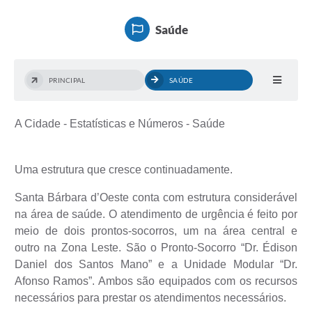
Ouvidoria
Saúde
Transparência
Programa de Incentivo ao Desenvolvimento
PRINCIPAL
SAÚDE
Legislação
Covid-19
A Cidade - Estatísticas e Números - Saúde
Imóveis
Uma estrutura que cresce continuadamente.
Protocolo
Santa Bárbara d’Oeste conta com estrutura considerável
Doação CMDCA
na área de saúde. O atendimento de urgência é feito por
meio de dois prontos-socorros, um na área central e
Utilidades
outro na Zona Leste. São o Pronto-Socorro “Dr. Édison
Certidão Negativa de Empresa
Daniel dos Santos Mano” e a Unidade Modular “Dr.
Afonso Ramos”. Ambos são equipados com os recursos
Certidão Negativa de Imóvel
necessários para prestar os atendimentos necessários.