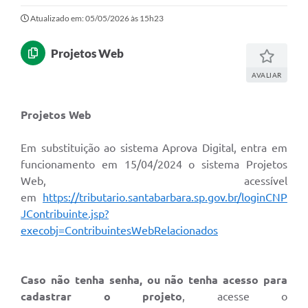
Ouvidoria
Atualizado em: 05/05/2026 às 15h23
Transparência
Projetos Web
Programa de Incentivo ao Desenvolvimento
AVALIAR
Legislação
Projetos Web
Covid-19
Em substituição ao sistema Aprova Digital, entra em
Imóveis
funcionamento em 15/04/2024 o sistema Projetos
Protocolo
Web, acessível
em
https://tributario.santabarbara.sp.gov.br/loginCNP
Doação CMDCA
JContribuinte.jsp?
Utilidades
execobj=ContribuintesWebRelacionados
Certidão Negativa de Empresa
Caso não tenha senha, ou não tenha acesso para
Certidão Negativa de Imóvel
cadastrar o projeto
, acesse o