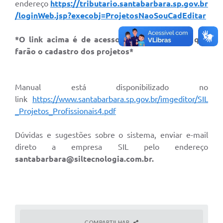
Parcerias com Organização da Sociedade Civil (OSC)
endereço
https://tributario.santabarbara.sp.gov.br
/loginWeb.jsp?execobj=ProjetosNaoSouCadEditar
Conselhos Municipais
*O link acima é de acesso aos profissionais que
Lei Aldir Blanc
farão o cadastro dos projetos*
Cartas de Serviço ao Usuário
Publicidade
Manual está disponibilizado no
link
https://www.santabarbara.sp.gov.br/imgeditor/SIL
Principal
_Projetos_Profissionais4.pdf
Galeria de Fotos
Dúvidas e sugestões sobre o sistema, enviar e-mail
Notícias
direto a empresa SIL pelo endereço
Galeria de Vídeos
santabarbara@siltecnologia.com.br
.
Legislação
Links
Enquete
COMPARTILHAR