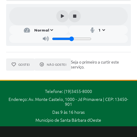
Parcerias com Organização da Sociedade Civil (OSC)
Conselhos Municipais
Lei Aldir Blanc
Cartas de Serviço ao Usuário
Publicidade
Principal
Seja o primeiro a curtir este
GOSTEI
NÃO GOSTEI
serviço.
Galeria de Fotos
Notícias
Telefone: (19)3455-8000
Galeria de Vídeos
Endereço: Av. Monte Castelo, 1000 - Jd Primavera | CEP: 13450-
901
Legislação
Das 9 às 16 horas
Município de Santa Bárbara dOeste
Links
Enquete