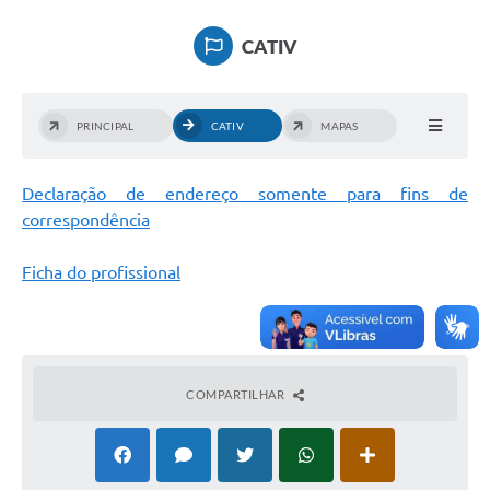
Ouvidoria
CATIV
Transparência
Programa de Incentivo ao Desenvolvimento
PRINCIPAL
CATIV
MAPAS
Legislação
Covid-19
Declaração de endereço somente para fins de
correspondência
Imóveis
Ficha do profissional
Protocolo
Doação CMDCA
Utilidades
COMPARTILHAR
Certidão Negativa de Empresa
Certidão Negativa de Imóvel