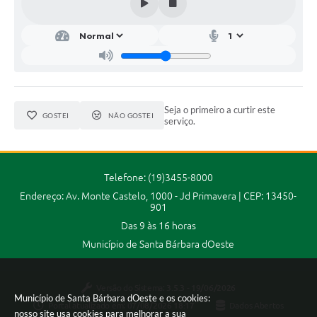
Parcerias com Organização da Sociedade Civil (OSC)
Conselhos Municipais
Lei Aldir Blanc
Cartas de Serviço ao Usuário
Seja o primeiro a curtir este
Publicidade
GOSTEI
NÃO GOSTEI
serviço.
Principal
Galeria de Fotos
Telefone: (19)3455-8000
Endereço: Av. Monte Castelo, 1000 - Jd Primavera | CEP: 13450-
Notícias
901
Galeria de Vídeos
Das 9 às 16 horas
Município de Santa Bárbara dOeste
Legislação
Links
Versão do Sistema:
3.5.3 - 19/06/2026
Município de Santa Bárbara dOeste e os cookies:
Portal atualizado em:
07/08/2026 18:17
Dados Abertos
Enquete
nosso site usa cookies para melhorar a sua