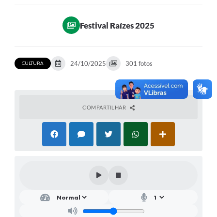
Ouvidoria
Festival Raízes 2025
Transparência
Programa de Incentivo ao Desenvolvimento
24/10/2025
301 fotos
CULTURA
Legislação
Covid-19
Imóveis
COMPARTILHAR
Protocolo
Doação CMDCA
Utilidades
Certidão Negativa de Empresa
Certidão Negativa de Imóvel