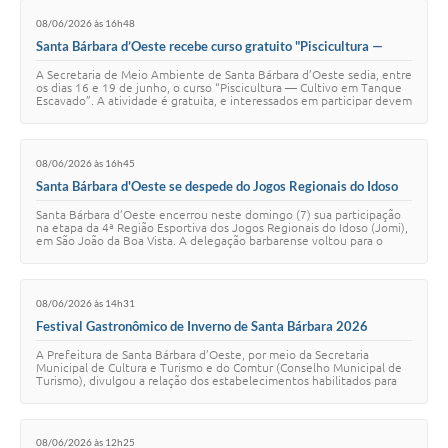
08/06/2026 às 16h48
Jornal
Santa Bárbara d’Oeste recebe curso gratuito "Piscicultura —
Cultivo em Tanque Escavado"
Agenda
A Secretaria de Meio Ambiente de Santa Bárbara d’Oeste sedia, entre
os dias 16 e 19 de junho, o curso “Piscicultura — Cultivo em Tanque
Escavado”. A atividade é gratuita, e interessados em participar devem
Contato
entrar em cont…
Plano Municipal de Segurança Pública
08/06/2026 às 16h45
Plano de Contratações Anuais
Santa Bárbara d'Oeste se despede do Jogos Regionais do Idoso
com medalhas
Santa Bárbara d’Oeste encerrou neste domingo (7) sua participação
na etapa da 4ª Região Esportiva dos Jogos Regionais do Idoso (Jomi),
em São João da Boa Vista. A delegação barbarense voltou para o
Município com a tercei…
08/06/2026 às 14h31
Festival Gastronômico de Inverno de Santa Bárbara 2026
divulga estabelecimentos habilitados
A Prefeitura de Santa Bárbara d’Oeste, por meio da Secretaria
Municipal de Cultura e Turismo e do Comtur (Conselho Municipal de
Turismo), divulgou a relação dos estabelecimentos habilitados para
compor a Praça de Aliment…
08/06/2026 às 12h25