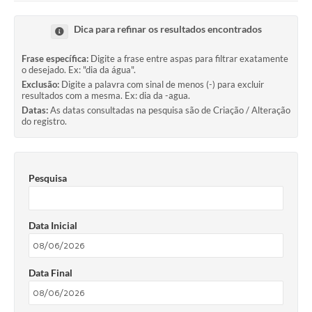
Ouvidoria
Dica para refinar os resultados encontrados
Transparência
Frase específica:
Digite a frase entre aspas para filtrar exatamente
Programa de Incentivo ao Desenvolvimento
o desejado. Ex: "dia da água".
Exclusão:
Digite a palavra com sinal de menos (-) para excluir
Legislação
resultados com a mesma. Ex: dia da -agua.
Datas:
As datas consultadas na pesquisa são de Criação / Alteração
do registro.
Covid-19
Imóveis
Protocolo
Pesquisa
Doação CMDCA
Data Inicial
Utilidades
Certidão Negativa de Empresa
Data Final
Certidão Negativa de Imóvel