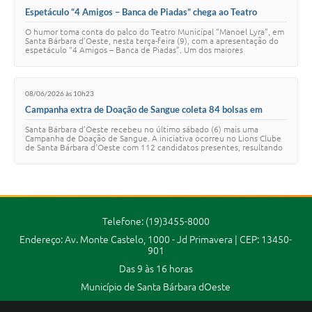
Espetáculo “4 Amigos – Banca de Piadas” chega ao Teatro
Municipal de Santa Bárbara d’Oeste nesta segunda-feira
O humor toma conta do palco do Teatro Municipal “Manoel Lyra”, em
Santa Bárbara d’Oeste, nesta terça-feira (9), com a apresentação do
espetáculo “4 Amigos – Banca de Piadas”. Um dos maiores
fenômenos do stand-up comedy n…
08/06/2026 às 10h23
Campanha extra de Doação de Sangue coleta 84 bolsas em
Santa Bárbara
Santa Bárbara d’Oeste recebeu no último sábado (6) mais uma
Campanha de Doação de Sangue. A iniciativa ocorreu no Lions Clube
de Santa Bárbara d’Oeste com 112 candidatos presentes, resultando
em 84 bolsas de sangue colet…
Telefone: (19)3455-8000
Endereço: Av. Monte Castelo, 1000 - Jd Primavera | CEP: 13450-
901
Das 9 às 16 horas
Município de Santa Bárbara dOeste