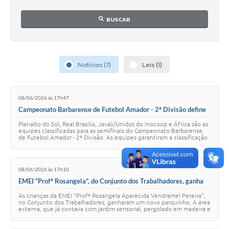
Parcerias com Organização da Sociedade Civil (OSC)
BUSCAR
Conselhos Municipais
Lei Aldir Blanc
Cartas de Serviço ao Usuário
Notícias (7)
Leis (1)
Publicidade
08/06/2026 às 17h47
Principal
Campeonato Barbarense de Futebol Amador - 2ª Divisão define
semifinalistas e acessos
Galeria de Fotos
Planalto do Sol, Real Brasília, Javali/Unidos do Inocoop e África são as
equipes classificadas para as semifinais do Campeonato Barbarense
de Futebol Amador - 2ª Divisão. As equipes garantiram a classificação
Notícias
no sábado (…
Galeria de Vídeos
08/06/2026 às 17h10
EMEI “Profª Rosangela”, do Conjunto dos Trabalhadores, ganha
Legislação
novo parquinho
As crianças da EMEI “Profª Rosangela Aparecida Vendramel Pereira”,
Links
no Conjunto dos Trabalhadores, ganharam um novo parquinho. A área
externa, que já contava com jardim sensorial, pergolado em madeira e
horta para ativida…
Enquete