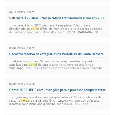
04/12/2017 às 12h35
S.Bárbara 199 anos – Nossa cidade transformada rumo aos 200
anos
…rio deverá ler o QR Code presente na placa. O leitor será
direcionado ao
portal
oficial do município e lá terá acesso ao banco
de dados dos pontos públicos da cidade.- LIVRO S.BÁRBARA 200
ANOS Realizado em parceria com a…
06/02/2026 às 11h35
Cadastro reserva de estagiários da Prefeitura de Santa Bárbara
recebe inscrições até 15 de fevereiro
…retarias municipais. Os candidatos devem manter o cadastro
atualizado no
portal
do CIEE e salvar o número de telefone e
WhatsApp (11) 3003-2433 nos contatos do celular para acompanhar
as comunicações do processo seletivo…
09/06/2022 às 15h38
Censo 2022: IBGE abre inscrições para o processo complementar
de recenseadores em Santa Bárbara
…crições seguem até a próxima quarta-feira (15), sem cobrança de
taxa, no
Portal
do IBGE pelo link: https://www.ibge.gov.br/acesso-
informacao/institucional/trabalhe-conosco/34031-2022-10-
recenseador-complementar.html De a…