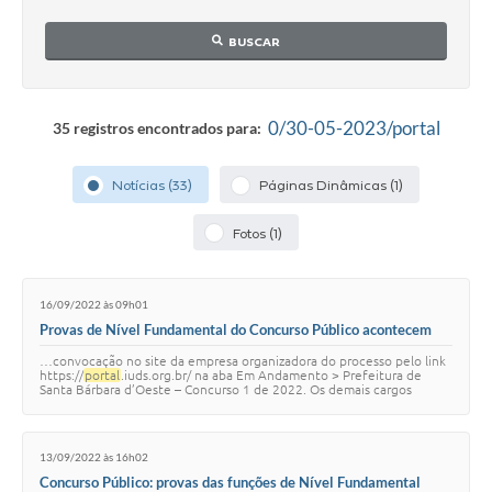
Parcerias com Organização da Sociedade Civil (OSC)
BUSCAR
Conselhos Municipais
Lei Aldir Blanc
0/30-05-2023/portal
35 registros encontrados para:
Cartas de Serviço ao Usuário
Publicidade
Notícias (33)
Páginas Dinâmicas (1)
Principal
Fotos (1)
Galeria de Fotos
Notícias
16/09/2022 às 09h01
Provas de Nível Fundamental do Concurso Público acontecem
neste domingo em Santa Bárbara
Galeria de Vídeos
…convocação no site da empresa organizadora do processo pelo link
https://
portal
.iuds.org.br/ na aba Em Andamento > Prefeitura de
Santa Bárbara d’Oeste – Concurso 1 de 2022. Os demais cargos
Legislação
realizarão o processo na E.E. …
Links
13/09/2022 às 16h02
Enquete
Concurso Público: provas das funções de Nível Fundamental