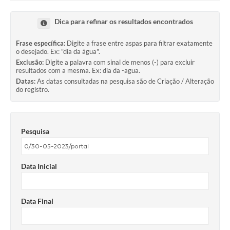
Ouvidoria
Dica para refinar os resultados encontrados
Transparência
Frase específica:
Digite a frase entre aspas para filtrar exatamente
Programa de Incentivo ao Desenvolvimento
o desejado. Ex: "dia da água".
Exclusão:
Digite a palavra com sinal de menos (-) para excluir
Legislação
resultados com a mesma. Ex: dia da -agua.
Datas:
As datas consultadas na pesquisa são de Criação / Alteração
do registro.
Covid-19
Imóveis
Protocolo
Pesquisa
Doação CMDCA
Data Inicial
Utilidades
Certidão Negativa de Empresa
Data Final
Certidão Negativa de Imóvel