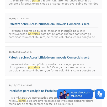
Atravessaremos o
portal
das crônicas, leremos juntos autoras do
gênero e faremos exercícios de enxergar e escrever sobre os mundos
diversos que coabitam nosso cotid…
29/09/2025 às 10h10
Palestra sobre Acessibilidade em Imóveis Comerciais será
acontece nesta terça-feira (30)
…evento é aberto ao público, mediante inscrição pelo link:
https://aeasbo.
portalsca
.com.br/. Os organizadores convidam os
participantes a contribuírem, de forma voluntária, com a doação de
leite ou brinquedos, que serão d…
10/09/2025 às 15h48
Palestra sobre Acessibilidade em Imóveis Comerciais será
realizada em 30 de setembro
…evento é aberto ao público, mediante inscrição pelo link:
https://aeasbo.
portalsca
.com.br/. Os organizadores convidam os
participantes a contribuírem, de forma voluntária, com a doação de
leite ou brinquedos, que serão d…
16/12/2021 às 16h02
Inscrições para estágio na Prefeitura de Santa Bárbara vão até
dia 20
…s e militares.Os interessados podem se inscrever através do link
https://
portal
.ciee.org.br/processos-seletivos-especiais/prefeitura-
municipal-de-santa-barbara-doeste, Edital 03/2021.