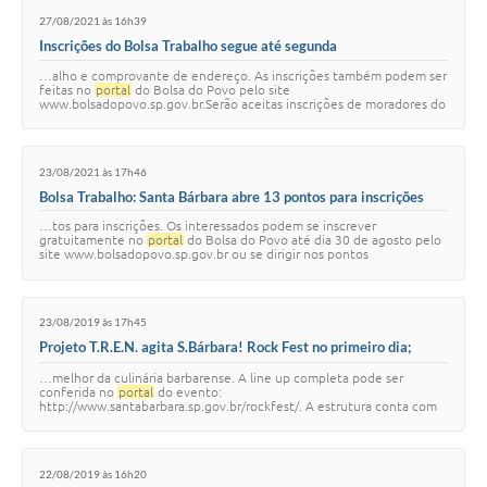
27/08/2021 às 16h39
Inscrições do Bolsa Trabalho segue até segunda
…alho e comprovante de endereço. As inscrições também podem ser
feitas no
portal
do Bolsa do Povo pelo site
www.bolsadopovo.sp.gov.br.Serão aceitas inscrições de moradores do
estado de São Paulo, desempregados, maiores de…
23/08/2021 às 17h46
Bolsa Trabalho: Santa Bárbara abre 13 pontos para inscrições
…tos para inscrições. Os interessados podem se inscrever
gratuitamente no
portal
do Bolsa do Povo até dia 30 de agosto pelo
site www.bolsadopovo.sp.gov.br ou se dirigir nos pontos
disponibilizados pelo Município – munidos…
23/08/2019 às 17h45
Projeto T.R.E.N. agita S.Bárbara! Rock Fest no primeiro dia;
evento segue até domingo
…melhor da culinária barbarense. A line up completa pode ser
conferida no
portal
do evento:
http://www.santabarbara.sp.gov.br/rockfest/. A estrutura conta com
Food Rock (Praça de Alimentação), Arte Rock (Feira de Artesana…
22/08/2019 às 16h20