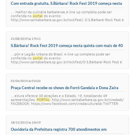
Com entrada gratuita, S.Bárbara! Rock Fest 2019 começa nesta
quinta
… melhor da culinária barbarense.A line up completa pode ser
conferida no
portal
do evento:
http://www.santabarbara.sp.gov.br/rockfest/. O S.Bárbara! Rock Fest é
realizado pelo Governo do Estado de São Paulo, por meio da …
21/08/2019 às 17h11
S.Bárbara! Rock Fest 2019 começa nesta quinta com mais de 40
bandas
…plin e Legião Urbana do Brasil. A line up completa pode ser
conferida no
portal
do evento:
http://www.santabarbara.sp.gov.br/rockfest/O S.Bárbara! Rock Fest é
realizado pelo Governo do Estado de São Paulo, por meio da Se…
01/06/2014 às 01h26
Praça Central recebe os shows do Forró Gandaia e Dona Zaíra
…eitura oferece 30 atrações e o Estado, 19, totalizando 49
apresentações.
PORTAL
: http://www.santabarbara.sp.gov.br/viradasb/
FACEBOOK: https://www.facebook.com/viradaculturalsb TWITTER:
https://twitter.com/Prefeiturasbo …
18/12/2013 às 16h19
Ouvidoria da Prefeitura registra 700 atendimentos em
novembro