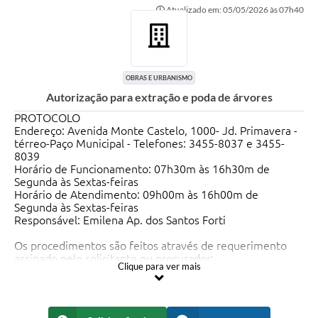
Atualizado em: 05/05/2026 às 07h40
Ouvidoria
Transparência
Programa de Incentivo ao Desenvolvimento
OBRAS E URBANISMO
Autorização para extração e poda de árvores
Legislação
PROTOCOLO
Covid-19
Endereço: Avenida Monte Castelo, 1000- Jd. Primavera -
térreo-Paço Municipal - Telefones: 3455-8037 e 3455-
Imóveis
8039
Horário de Funcionamento: 07h30m às 16h30m de
Protocolo
Segunda às Sextas-feiras
Horário de Atendimento: 09h00m às 16h00m de
Segunda às Sextas-feiras
Doação CMDCA
Responsável: Emilena Ap. dos Santos Forti
Utilidades
Os procedimentos são feitos através de requerimento
assinado pelo solicitante ou procurador;
Certidão Negativa de Empresa
Clique para ver mais
Certidão Negativa de Imóvel
Os usuários podem consultar seus pedidos através do
site da Prefeitura em Cidadão - Protocolo Consultar