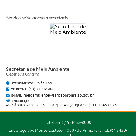
Jornal
Serviço relacionado a secretaria:
Agenda
Contato
Plano Municipal de Segurança Pública
Plano de Contratações Anuais
Secretaria de Meio Ambiente
Cleber Luis Canteiro
9h às 16h
ATENDIMENTO:
(19) 3459-1480
TELEFONE:
meioambiente@santabarbara.sp.gov.br
E-MAIL:
ENDEREÇO:
Av. Sábato Ronsini, 951 - Parque Araçariguama | CEP 13450-075
Telefone: (19)3455-8000
Endereço: Av. Monte Castelo, 1000 - Jd Primavera | CEP: 13450-
901