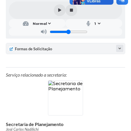
Parcerias com Organização da Sociedade Civil (OSC)
Conselhos Municipais
Lei Aldir Blanc
Cartas de Serviço ao Usuário
Publicidade
Formas de Solicitação
Principal
Galeria de Fotos
Serviço relacionado a secretaria:
Notícias
Galeria de Vídeos
Legislação
Links
Secretaria de Planejamento
Enquete
José Carlos Nadilichi