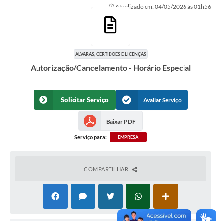
Atualizado em: 04/05/2026 às 01h56
Ouvidoria
Transparência
Programa de Incentivo ao Desenvolvimento
ALVARÁS, CERTIDÕES E LICENÇAS
Autorização/Cancelamento - Horário Especial
Legislação
Covid-19
Solicitar Serviço
Avaliar Serviço
Imóveis
Baixar PDF
Protocolo
Serviço para:
EMPRESA
Doação CMDCA
Utilidades
COMPARTILHAR
Certidão Negativa de Empresa
Certidão Negativa de Imóvel