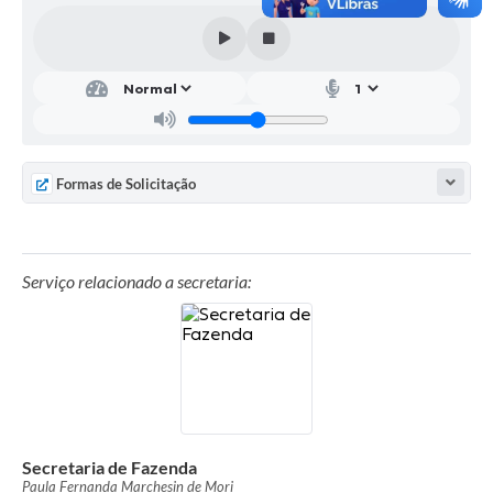
Parcerias com Organização da Sociedade Civil (OSC)
Conselhos Municipais
Lei Aldir Blanc
Cartas de Serviço ao Usuário
Publicidade
Formas de Solicitação
Principal
Galeria de Fotos
Serviço relacionado a secretaria:
Notícias
Galeria de Vídeos
Legislação
Links
Secretaria de Fazenda
Enquete
Paula Fernanda Marchesin de Mori