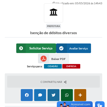
Atualizado em: 05/05/2026 às 14h43
Ouvidoria
Transparência
Programa de Incentivo ao Desenvolvimento
PREFEITURA
Isenção de débitos diversos
Legislação
Covid-19
Solicitar Serviço
Avaliar Serviço
Imóveis
Baixar PDF
Protocolo
Serviço para:
CIDADÃO
EMPRESA
Doação CMDCA
Utilidades
COMPARTILHAR
Certidão Negativa de Empresa
Certidão Negativa de Imóvel